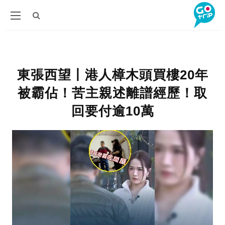
東張西望丨港人樟木頭買樓20年
被霸佔！苦主親述離譜經歷！取
回要付逾10萬