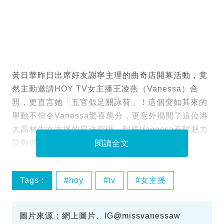
黃日華昨日出席好友謝寧主理的曲奇店開幕活動，竟
然主動邀請HOY TV女主播王凌燕（Vanessa）合
照，更直言她「五官似足關詠荷」！這個突如其來的
舉動不但令Vanessa驚喜萬分，更意外揭開了這位港
大高材生女主播的星途密碼。到底Vanessa有咩魅力
能夠獲得華哥青睞？她的背景又有幾勁？
閱讀全文
Tags :
hoy
tv
女主播
王凌燕
圖片來源：網上圖片、IG@missvanessaw