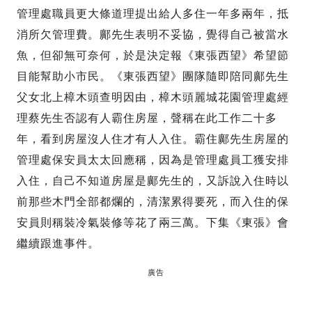
管理處職員更大條道理提出給人多住一年多兩年，抵
消所欠管理費。鄺先生表明不妥協，覺得自己被當水
魚，但卻無可奈何，於是決定報《東張西望》希望節
目能幫助小市民。《東張西望》團隊隨即陪同鄺先生
父女北上樟木頭查明因由，樟木頭麗城花園管理處經
理蔡先生否認有人霸住房屋，聲稱在此工作二十多
年，看到房屋沒人住才有人入住。霸住鄺先生房屋的
管理處保安員太太回應稱，因為是管理處員工獲安排
入住，自己不知道房屋是鄺先生的，又訴說入住時以
前那些木門全部都爛的，清潔累得要死，而入住的保
安員則稱裝冷氣裝修等花了兩三萬。下集《東張》會
繼續跟進事件。
廣告