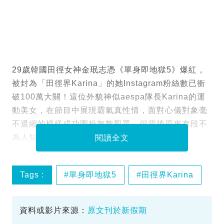
29歲韓國田徑女神金珉志憑《單身即地獄5》爆紅，
被封為「田徑界Karina」的她Instagram粉絲數已衝
破100萬大關！這位外貌神似aespa隊長Karina的運
動美女，在節目中展現霸氣真性情，面對心儀對象毫
不退縮的模樣成功圈粉無數觀眾，但背後原來有段不
為人知的灰暗過去。
閱讀全文
Tags :
單身即地獄5
田徑界Karina
金珉志
資料或影片來源：
原文刊於新假期