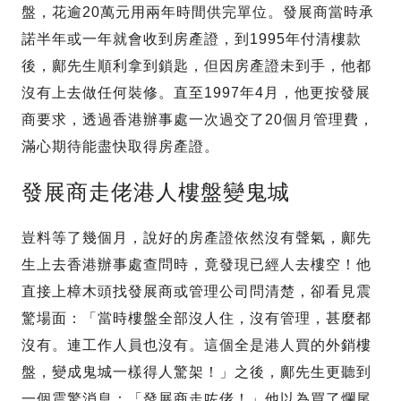
盤，花逾20萬元用兩年時間供完單位。發展商當時承
諾半年或一年就會收到房產證，到1995年付清樓款
後，鄺先生順利拿到鎖匙，但因房產證未到手，他都
沒有上去做任何裝修。直至1997年4月，他更按發展
商要求，透過香港辦事處一次過交了20個月管理費，
滿心期待能盡快取得房產證。
發展商走佬港人樓盤變鬼城
豈料等了幾個月，說好的房產證依然沒有聲氣，鄺先
生上去香港辦事處查問時，竟發現已經人去樓空！他
直接上樟木頭找發展商或管理公司問清楚，卻看見震
驚場面：「當時樓盤全部沒人住，沒有管理，甚麼都
沒有。連工作人員也沒有。這個全是港人買的外銷樓
盤，變成鬼城一樣得人驚架！」之後，鄺先生更聽到
一個震驚消息：「發展商走咗佬！」他以為買了爛尾