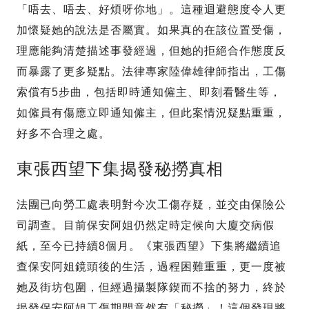
「唔去、唔去、好煩呀你地」。這種迴避態度令人更
加懷疑她的說法是否屬實。如果真的在該位置受傷，
理應能夠清楚描述事發經過，但她的拒絕合作態度反
而暴露了更多疑點。法律專家陸偉雄律師指出，工傷
索償有5步曲，包括即時通知僱主、即刻看醫生等，
如僱員有傷應立即通知僱主，但此案情況疑點重重，
好多不合理之處。
東張西望下集揭發秘撈真相
法團已向勞工處表明對今次工傷存疑，並交由保險公
司調查。目前保安阿姐仍然定時定候向大廈交病假
紙，至今已持續8個月。《東張西望》下集將繼續追
查保安阿姐鏡頭後的生活，過程困難重重，更一度被
她及街坊包圍，但經過攝製隊鍥而不捨的努力，終於
揭發保安阿姐工傷期間竟然有「秘撈」！這個發現將