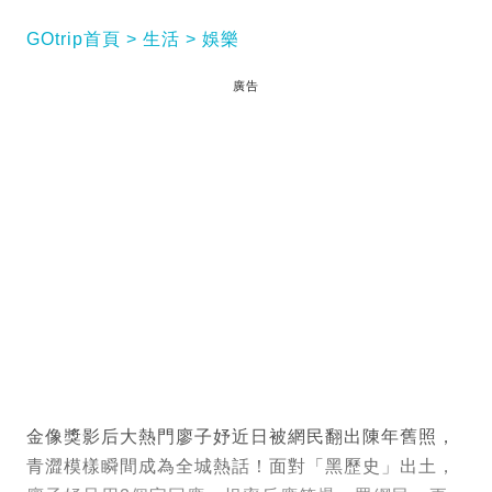
GOtrip首頁
生活
娛樂
廣告
金像獎影后大熱門廖子妤近日被網民翻出陳年舊照，
青澀模樣瞬間成為全城熱話！面對「黑歷史」出土，