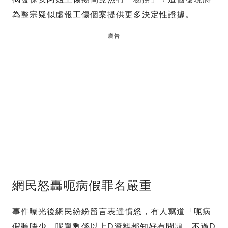
為整宗疑似虛報工傷個案提供更多決定性證據。
廣告
網民怒轟呃病假罪名嚴重
事件曝光後網民紛紛留言表達憤怒，有人寫道「呃病
假聽唔少，呢單剩係以上D資料都知好有問題，不過D