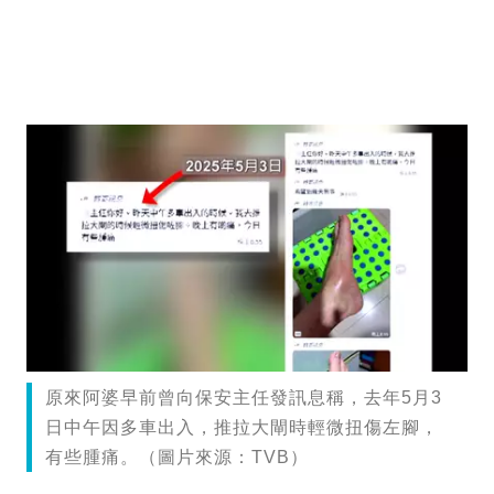
原來阿婆早前曾向保安主任發訊息稱，去年5月3
日中午因多車出入，推拉大閘時輕微扭傷左腳，
有些腫痛。（圖片來源：TVB）