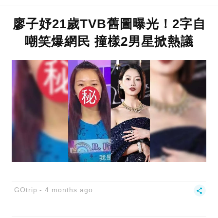
廖子妤21歲TVB舊圖曝光！2字自
嘲笑爆網民 撞樣2男星掀熱議
GOtrip
4 months ago