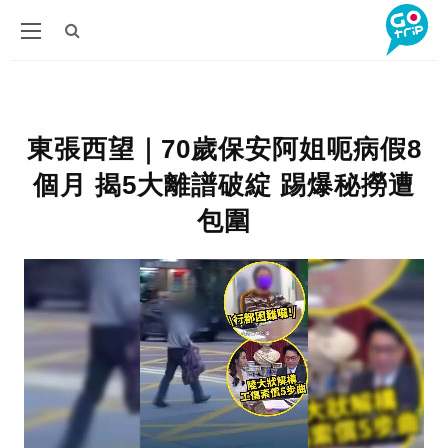
東張西望｜70歲保安阿姐呃病假8
個月 揭5大離譜破綻 踢爆秘撈遭
包圍