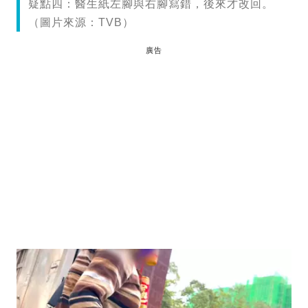
疑點四：醫生紙左腳與右腳寫錯，後來才改回。
（圖片來源：TVB）
廣告