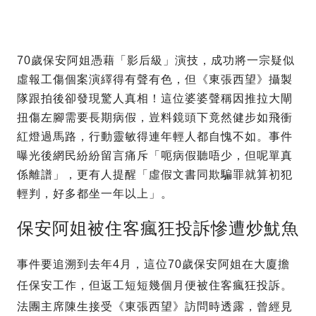
70歲保安阿姐憑藉「影后級」演技，成功將一宗疑似
虛報工傷個案演繹得有聲有色，但《東張西望》攝製
隊跟拍後卻發現驚人真相！這位婆婆聲稱因推拉大閘
扭傷左腳需要長期病假，豈料鏡頭下竟然健步如飛衝
紅燈過馬路，行動靈敏得連年輕人都自愧不如。事件
曝光後網民紛紛留言痛斥「呃病假聽唔少，但呢單真
係離譜」，更有人提醒「虛假文書同欺騙罪就算初犯
輕判，好多都坐一年以上」。
保安阿姐被住客瘋狂投訴慘遭炒魷魚
事件要追溯到去年4月，這位70歲保安阿姐在大廈擔
任保安工作，但返工短短幾個月便被住客瘋狂投訴。
法團主席陳生接受《東張西望》訪問時透露，曾經見