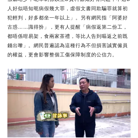
人好似唔知呃病假幾大罪，虛假文書同欺騙罪就算初
犯輕判，好多都坐一年以上」。另有網民指「阿婆好
古惑……識得扮」，更有人提醒「病假返第二份工，
都唔係咁易架，食兩家茶禮，等比人告到嘔返之前既
錢出嚟」。網民普遍認為這種行為不但損害誠實僱員
的權益，更會影響整個工傷保障制度的公信力。