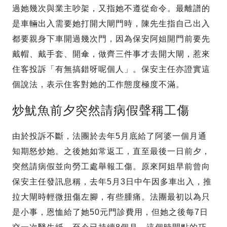
過她幾次與業主吵架，又指她不遵從命令。最離譜的
是車輛出入需要她打開大閘門時，陳先生指自己出入
都要親身下車開過幾次門，因為保安阿姐開門前要先
戴帽、戴手套、開傘，做齊三件事才去開大閘，惹來
住客投訴「有無搞錯呀呢個人」。保安主任亦證實這
個說法，表示住客對她的工作態度極度不滿。
炒魷魚前夕突然請病假聲稱工傷
由於投訴不斷，法團於去年5月底給了阿婆一個月通
知期怒炒她。之後她如常返工，直至最後一日前夕，
突然請病假並向勞工處舉報工傷。原來阿姐早前曾向
保安主任發訊息稱，去年5月3日中午因多車出入，推
拉大閘時輕微扭傷左腳，有些腫痛。法團最初以為只
是小事，恩恤給了她50元門診費用，但她之後每7日