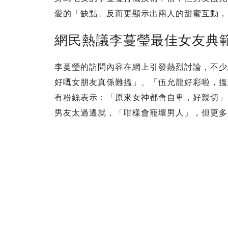
愛的「缺點」反而更顯示出兩人的甜蜜互動，
網民熱議李蔓瑩最佳女友典
李蔓瑩的訪問內容在網上引發熱烈討論，不少
好嘅女朋友真係難搵」、「伍允龍好彩啦，搵
有粉絲表示：「原來女神都會自卑，好親切」
男友太過遷就，「咁樣會寵壞男人」，但更多