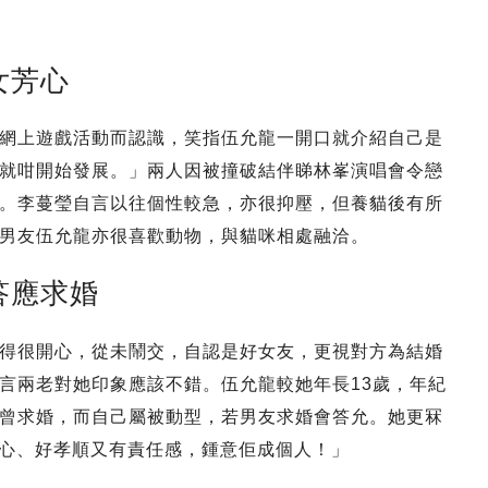
女芳心
網上遊戲活動而認識，笑指伍允龍一開口就介紹自己是
就咁開始發展。」兩人因被撞破結伴睇林峯演唱會令戀
。李蔓瑩自言以往個性較急，亦很抑壓，但養貓後有所
男友伍允龍亦很喜歡動物，與貓咪相處融洽。
答應求婚
得很開心，從未鬧交，自認是好女友，更視對方為結婚
言兩老對她印象應該不錯。伍允龍較她年長13歲，年紀
曾求婚，而自己屬被動型，若男友求婚會答允。她更冧
愛心、好孝順又有責任感，鍾意佢成個人！」