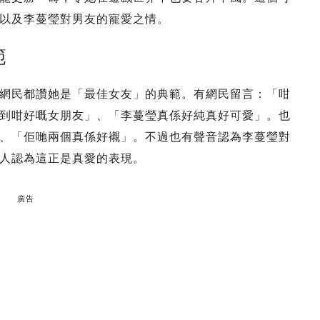
以及李蔓瑩對男友的寵愛之情。
範
網民都讚她是「最佳女友」的典範。有網民留言：「咁
到咁好嘅女朋友」、「李蔓瑩真係好純真好可愛」。也
、「佢哋兩個真係好襯」。不過也有聲音認為李蔓瑩對
人認為這正是真愛的表現。
廣告