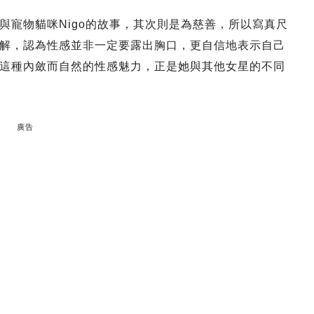
與寵物貓咪Nigo的故事，其次則是為慈善，所以寫真尺
解，認為性感並非一定要露出胸口，更自信地表示自己
這種內斂而自然的性感魅力，正是她與其他女星的不同
廣告