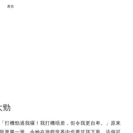
廣告
太勁
「打機勁過我囉！我打機唔差，佢令我更自卑。」原來
龍更勝一籌，令她在遊戲世界中也要甘拜下風。這個可