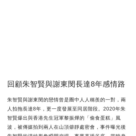
回顧朱智賢與謝東閔長達8年感情路
朱智賢與謝東閔的戀情曾是圈中人人稱羨的一對，兩
人拍拖長達8年，更一度發展至同居階段。2020年朱
智賢爆出與香港先生冠軍黎振燁的「偷食蛋糕」風
波，被傳媒拍到兩人在山頂僻靜處密會，事件曝光後