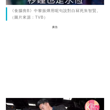
《食腦喪B》中黎振燁用呢句說對白冧死朱智賢。
（圖片來源：TVB）
廣告