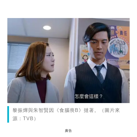
黎振燁與朱智賢因《食腦喪B》撻著。（圖片來
源：TVB）
廣告