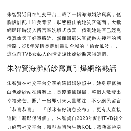
朱智賢近日在社交平台上載了一輯海灘婚紗寫真，低
胸設計配上唯美背景，狀態極佳的她笑容滿面，大批
網民即時湧入留言區洗版式恭喜，猜測她是否已經覓
得真命天子好事將近。然而回顧朱智賢過去幾年的感
情路，從8年愛情長跑到轟動全城的「偷食風波」，
這位前TVB女藝人的情史遠比婚紗照來得震撼。
朱智賢海灘婚紗寫真引爆網絡熱話
朱智賢在社交平台分享的這輯婚紗照中，她身穿低胸
白色婚紗站在海灘上，長髮隨風飄揚，整個人散發出
幸福光芒。照片一出即引來大量關注，不少網民留言
「恭喜恭喜」、「係咪有好消息公布」，更有人直接
追問「新郎係邊個」。朱智賢自2023年離開TVB後全
力經營社交平台，轉型為時尚生活KOL，憑藉高挑身