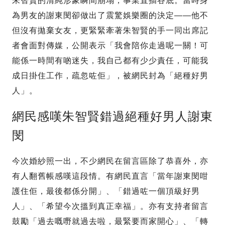
朱智賢的清純形象瞬間崩塌，事業直插谷底。當時身
為男友的謝東閔卻做出了震驚娛樂圈的決定——他不
但沒有拋棄女友，更緊緊牽著朱智賢的手一同出席記
者會面對傳媒，公開表示「我會陪你走過呢一關！可
能係一時間有啲迷失，我自己都有少少責任，可能我
成日掛住工作，疏忽咗佢」，被網民封為「絕種好男
人」。
網民感嘆朱智賢錯過絕種好男人謝東
閔
今次婚紗照一出，不少網民在留言區除了恭喜外，亦
有人翻舊帳感嘆這段情。有網民直言「當年謝東閔咁
護住佢，最後都係分開」、「錯過咗一個頂級好男
人」、「希望今次搵到真正幸福」。亦有支持者留言
鼓勵「過去嘅嘢就過去啦，最緊要而家開心」、「轉