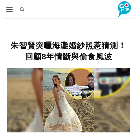
朱智賢突曬海灘婚紗照惹猜測！
回顧8年情斷與偷食風波