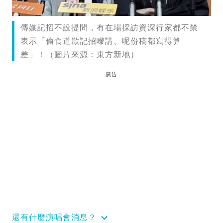
傳媒記招不設提問，有在場採訪資深行家都不禁
表示「偷食道歉記招嚟講、呢份稿都寫得算
差」！（圖片來源：東方新地）
廣告
還有什麼演唱會消息？