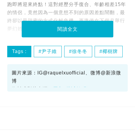
跑即將迎來終點！這對經歷分手復合、年齡相差15年
的情侶，竟然因為一個意想不到的原因差點鬧翻，最
終卻以最甜蜜的方式化解危機，更準備在下個月舉行
夢幻婚禮。
閱讀全文
Tags :
尹子維
徐冬冬
椰樹牌
圖片來源：IG@raquelxuofficial、微博@新浪微
博
資料或影片來源：
原文刊於新假期