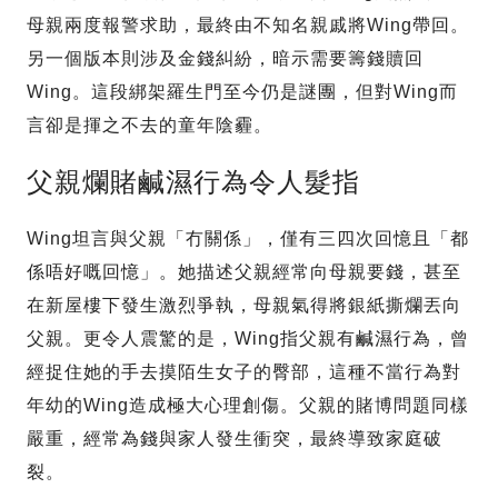
母親兩度報警求助，最終由不知名親戚將Wing帶回。
另一個版本則涉及金錢糾紛，暗示需要籌錢贖回
Wing。這段綁架羅生門至今仍是謎團，但對Wing而
言卻是揮之不去的童年陰霾。
父親爛賭鹹濕行為令人髮指
Wing坦言與父親「冇關係」，僅有三四次回憶且「都
係唔好嘅回憶」。她描述父親經常向母親要錢，甚至
在新屋樓下發生激烈爭執，母親氣得將銀紙撕爛丟向
父親。更令人震驚的是，Wing指父親有鹹濕行為，曾
經捉住她的手去摸陌生女子的臀部，這種不當行為對
年幼的Wing造成極大心理創傷。父親的賭博問題同樣
嚴重，經常為錢與家人發生衝突，最終導致家庭破
裂。