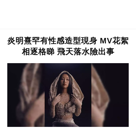
炎明熹罕有性感造型現身 MV花絮
相逐格睇 飛天落水險出事