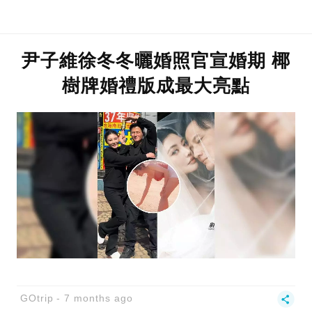
尹子維徐冬冬曬婚照官宣婚期 椰
樹牌婚禮版成最大亮點
GOtrip
7 months ago