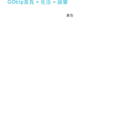
GOtrip首頁
生活
娛樂
廣告
電影《尋秦記》票房衝破5,000萬大關，但最近卻因
為一個烏龍事件引起網民熱議。有網民自製演員片酬
表時，竟然將飾演僱傭兵「Max」的吳樾誤認為是譚