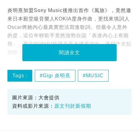
炎明熹加盟Sony Music後推出首作《風旅》，竟然邀
來日本殿堂級音樂人KOKIA度身作曲，更找來填詞人
Oscar將她內心最真實想法寫進歌詞。但最令人意外
的是，這位年輕歌手竟然強勢自認「表達內心上有困
難」，更在拍攝MV時飛天落水搏盡演出，過程中差點
抽筋！
閱讀全文
Tags :
Gigi 炎明熹
MUSIC
sony
風旅
圖片來源：大會提供
資料或影片來源：
原文刊於新假期