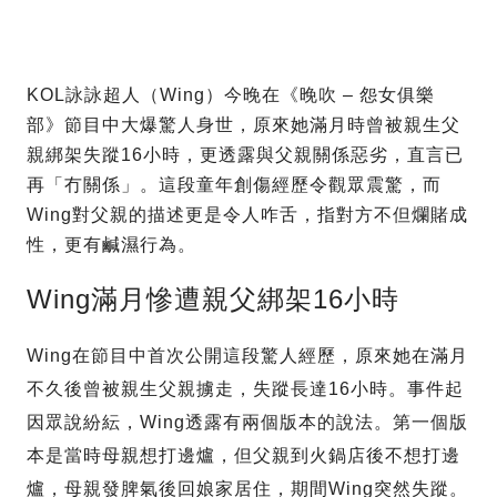
KOL詠詠超人（Wing）今晚在《晚吹 – 怨女俱樂
部》節目中大爆驚人身世，原來她滿月時曾被親生父
親綁架失蹤16小時，更透露與父親關係惡劣，直言已
再「冇關係」。這段童年創傷經歷令觀眾震驚，而
Wing對父親的描述更是令人咋舌，指對方不但爛賭成
性，更有鹹濕行為。
Wing滿月慘遭親父綁架16小時
Wing在節目中首次公開這段驚人經歷，原來她在滿月
不久後曾被親生父親擄走，失蹤長達16小時。事件起
因眾說紛紜，Wing透露有兩個版本的說法。第一個版
本是當時母親想打邊爐，但父親到火鍋店後不想打邊
爐，母親發脾氣後回娘家居住，期間Wing突然失蹤。