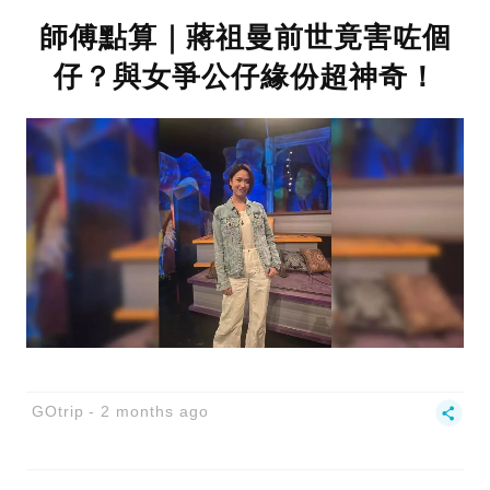
師傅點算｜蔣祖曼前世竟害咗個
仔？與女爭公仔緣份超神奇！
GOtrip
2 months ago