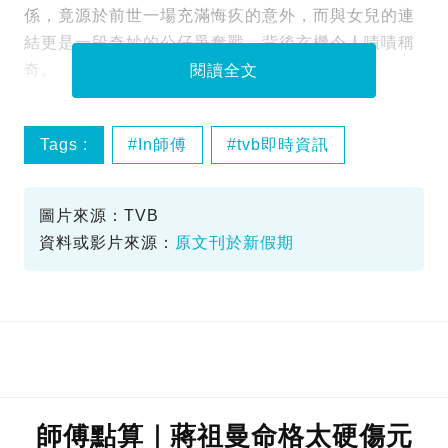
係，竟源於前世一場充滿悔疚的意外，而與女兒的連
結更是一段奇妙的公仔爭奪戰，背後玄機令人嘖嘖稱
奇。
閱讀全文
Tags :
In師傅
tvb即時資訊
師傅點算
蔣祖曼
圖片來源：TVB
資料或影片來源：
原文刊於新假期
師傅點算｜蔣祖曼命格太硬傷元