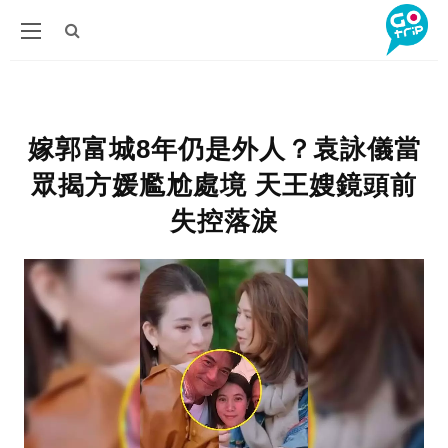
嫁郭富城8年仍是外人？袁詠儀當
眾揭方媛尷尬處境 天王嫂鏡頭前
失控落淚