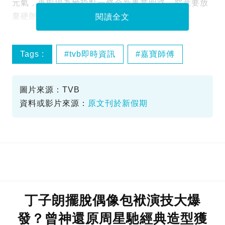
元氣，更即場為她指點一條全新事業明路，究竟要放
棄硬朗形象轉走咩路線？
閱讀全文
Tags :
tvb即時資訊
嘉寶師傅
師傅點算
蔣祖曼
圖片來源：TVB
資料或影片來源：
原文刊於新假期
丁子朗擺脫偶像包袱演技大爆
發？曾神還原周星馳經典造型獲