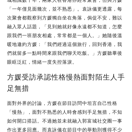
城相識數十年，兩家人在香港亦經常聚會，但與方媛
「一年僅見面幾次，並不熟悉」。袁詠儀更透露，每
次聚會都觀察到方媛獨自坐在角落，侷促不安，難以
融入眾人話題，「見到她就好像永遠都不知道，怎麼
跟我們一班朋友相處，常常都是一個人。」她隨後溫
暖地邀約方媛：「我們經過這個旅行，回到香港，我
們就留多一點時間來跟我們聊天吃飯。」方媛聽畢後
眼眶泛紅，情緒一度失控落淚。
方媛受訪承認性格慢熱面對陌生人手
足無措
面對外界的討論，方媛在節目訪問中坦言自己性格
「慢熱」，面對不熟悉的人時會感到手足無措，不知
如何開口搭話。不過她並未就融入郭富城社交圈一事
作出更多回應。而袁詠儀在節目中的舉動則獲得不少