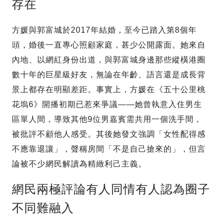
存在
方媛與郭富城於2017年結婚，至今已踏入第8個年
頭，婚後一直專心照顧家庭，甚少公開露面。她來自
內地、以網紅身份出道，與郭富城身邊那些縱橫港圈
數十年的巨星級好友，無論在年齡、語言還是成長背
景上都存在明顯差距。事實上，方媛在《五十公里桃
花塢6》開播初期已惹來爭議——她曾執意入住男生
區單人間，導致其他9位男嘉賓需共用一個洗手間，
被批評不顧他人感受。其後她發文強調「女性配得感
不應靠退讓」，聲稱房間「不是自己搶來的」，但言
論被不少網民解讀為精緻利己主義。
網民兩極評論有人同情有人認為圈子
不同難融入