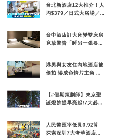
台北新酒店12大推介！人
均$379／日式大浴場／1
分鐘到捷運／米芝蓮推介
台中酒店訂大床變雙床房
竟放警告「睡另一張要加
錢」網民：好孤寒
港男與女友住內地酒店被
偷拍 慘成色情片主角 鏡
頭位置曝光 逾180間酒店
中招
【#假期策劃師】東京聖
誕燈飾提早亮起!7大必去
打卡點 快把路線收藏吧
人民幣匯率低見0.92算
探索深圳7大奢華酒店體