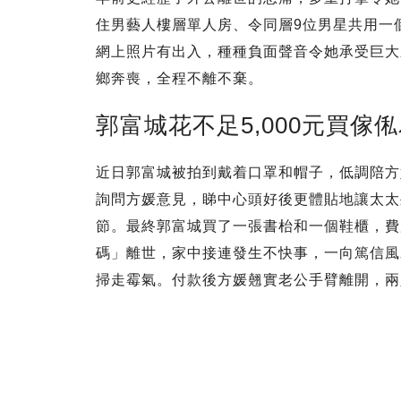
住男藝人樓層單人房、令同層9位男星共用一
網上照片有出入，種種負面聲音令她承受巨大
鄉奔喪，全程不離不棄。
郭富城花不足5,000元買傢
近日郭富城被拍到戴着口罩和帽子，低調陪方
詢問方媛意見，睇中心頭好後更體貼地讓太太
節。最終郭富城買了一張書枱和一個鞋櫃，費用
碼」離世，家中接連發生不快事，一向篤信風
掃走霉氣。付款後方媛翹實老公手臂離開，兩