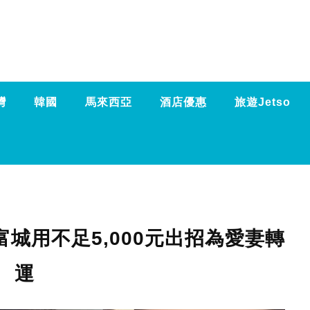
灣
韓國
馬來西亞
酒店優惠
旅遊Jetso
城用不足5,000元出招為愛妻轉
運