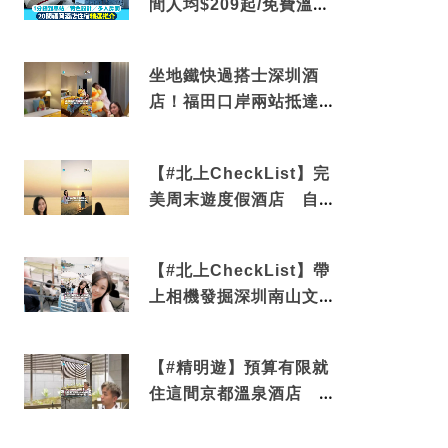
間人均$209起/免費溫泉/
近博多車站
坐地鐵快過搭士深圳酒
店！福田口岸兩站抵達
還有免費烘洗服務
【#北上CheckList】完
美周末遊度假酒店 自帶
電影院 必打卡深圳膠囊
列車
【#北上CheckList】帶
上相機發掘深圳南山文藝
角落 2天1夜住進海景套
房享受私人時光
【#精明遊】預算有限就
住這間京都溫泉酒店 車
站行5分鐘可達 必吃自助
早餐