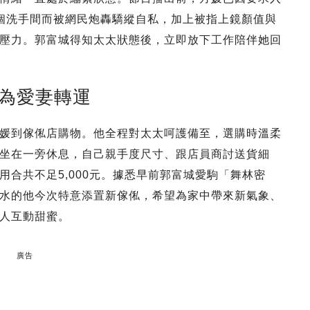
個洗手間而被網民炮轟驕縱自私，加上被指上鏡顏值與
壓力。郭富城得知太太狀態後，立即放下工作陪伴她回
俬為愛妻轉運
媛到傢俬店購物。他全程對太太呵護備至，選購時溫柔
坐在一旁休息，自己親手度尺寸、跟店員商討送貨細
合共不足5,000元。據悉早前郭富城愛駒「舞林密
水的他今次特意添置新傢俬，希望為家中帶來新氣象、
人互動甜蜜。
廣告