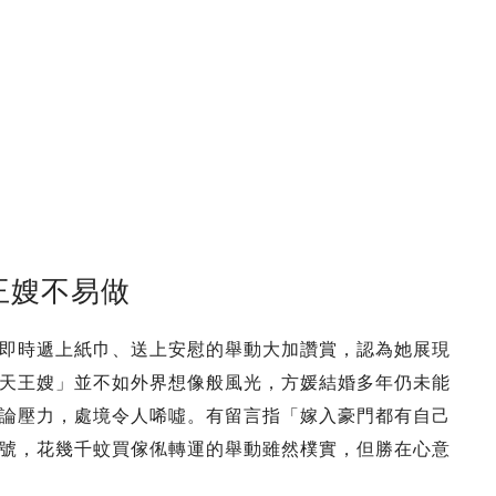
王嫂不易做
即時遞上紙巾、送上安慰的舉動大加讚賞，認為她展現
天王嫂」並不如外界想像般風光，方媛結婚多年仍未能
論壓力，處境令人唏噓。有留言指「嫁入豪門都有自己
號，花幾千蚊買傢俬轉運的舉動雖然樸實，但勝在心意