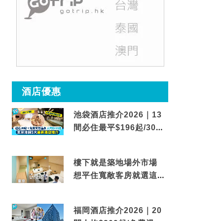
酒店優惠
池袋酒店推介2026｜13
間必住最平$196起/30秒
到車站/免費碳酸溫泉
樓下就是築地場外市場
想平住寬敞客房就選這間
東京酒店
福岡酒店推介2026｜20