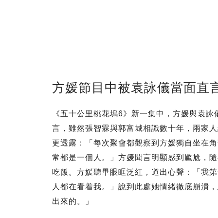
方媛節目中被袁詠儀當面直
《五十公里桃花塢6》新一集中，方媛與袁詠
言，雖然張智霖與郭富城相識數十年，兩家人
更透露：「每次聚會都觀察到方媛獨自坐在角
常都是一個人。」方媛聞言明顯感到尷尬，隨
吃飯。方媛聽畢眼眶泛紅，道出心聲：「我第
人都在看着我。」說到此處她情緒徹底崩潰，
出來的。」