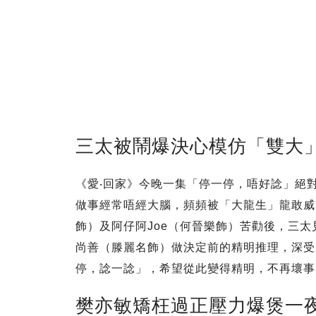
三太被鬧爆決心模仿「雙大
《愛‧回家》今晚一集「停一停，唔好諗」絕
做事經常唔經大腦，頻頻被「大龍生」龍敢威
飾）及阿仔阿Joe（何晉樂飾）苦勸後，三
尚善（滕麗名飾）做決定前的精明推理，深受
停，諗一諗」，希望從此變得精明，不再壞事
樊亦敏矯枉過正壓力爆煲一