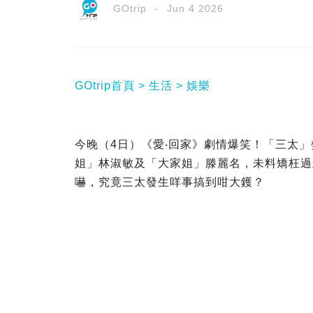
GOtrip
Jun 4 2026
GOtrip首頁
生活
娛樂
今晚（4日）《愛‧回家》劇情爆笑！「三太
姐」林淑敏及「大家姐」滕麗名，未料矯枉過
嚇，究竟三太發生咩事搞到咁大鑊？