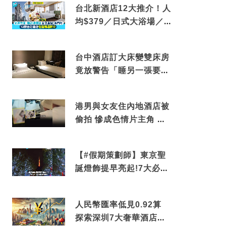
台北新酒店12大推介！人
均$379／日式大浴場／1
分鐘到捷運／米芝蓮推介
台中酒店訂大床變雙床房
竟放警告「睡另一張要加
錢」網民：好孤寒
港男與女友住內地酒店被
偷拍 慘成色情片主角 鏡
頭位置曝光 逾180間酒店
中招
【#假期策劃師】東京聖
誕燈飾提早亮起!7大必去
打卡點 快把路線收藏吧
人民幣匯率低見0.92算
探索深圳7大奢華酒店體