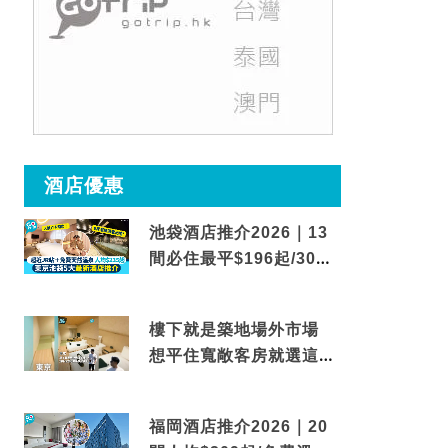
酒店優惠
池袋酒店推介2026｜13
間必住最平$196起/30秒
到車站/免費碳酸溫泉
樓下就是築地場外市場
想平住寬敞客房就選這間
東京酒店
福岡酒店推介2026｜20