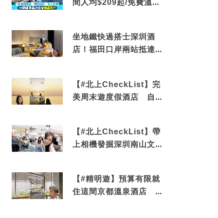
間人均$209起/免費溫泉/
近博多車站
坐地鐵快過搭士深圳酒
店！福田口岸兩站抵達
還有免費烘洗服務
【#北上CheckList】完
美周末遊度假酒店 自帶
電影院 必打卡深圳膠囊
列車
【#北上CheckList】帶
上相機發掘深圳南山文藝
角落 2天1夜住進海景套
房享受私人時光
【#精明遊】預算有限就
住這間京都溫泉酒店 車
站行5分鐘可達 必吃自助
早餐