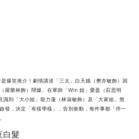
」
對是爆笑推介！劇情講述「三太」白天娥（樊亦敏飾）因
（羅樂林飾）鬧爆。在軍師「Win 姐」愛盈（莊思明
太見識到「大小姐」龍力蓮（林淑敏飾）及「大家姐」熊
啟發，決定「有樣學樣」，告別衝動，每件事都「停一
。
夜白髮