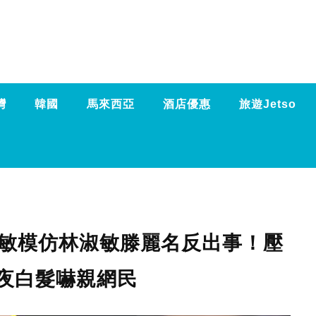
灣
韓國
馬來西亞
酒店優惠
旅遊Jetso
亦敏模仿林淑敏滕麗名反出事！壓
夜白髮嚇親網民