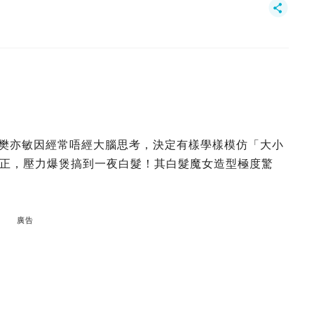
」樊亦敏因經常唔經大腦思考，決定有樣學樣模仿「大小
正，壓力爆煲搞到一夜白髮！其白髮魔女造型極度驚
廣告