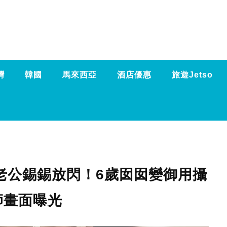
灣
韓國
馬來西亞
酒店優惠
旅遊Jetso
老公錫錫放閃！6歲囡囡變御用攝
師畫面曝光