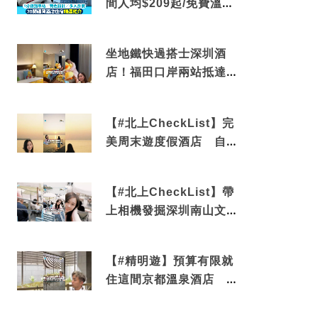
間人均$209起/免費溫泉/
近博多車站
坐地鐵快過搭士深圳酒
店！福田口岸兩站抵達
還有免費烘洗服務
【#北上CheckList】完
美周末遊度假酒店 自帶
電影院 必打卡深圳膠囊
列車
【#北上CheckList】帶
上相機發掘深圳南山文藝
角落 2天1夜住進海景套
房享受私人時光
【#精明遊】預算有限就
住這間京都溫泉酒店 車
站行5分鐘可達 必吃自助
早餐