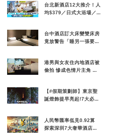
台北新酒店12大推介！人
均$379／日式大浴場／1
分鐘到捷運／米芝蓮推介
台中酒店訂大床變雙床房
竟放警告「睡另一張要加
錢」網民：好孤寒
港男與女友住內地酒店被
偷拍 慘成色情片主角 鏡
頭位置曝光 逾180間酒店
中招
【#假期策劃師】東京聖
誕燈飾提早亮起!7大必去
打卡點 快把路線收藏吧
人民幣匯率低見0.92算
探索深圳7大奢華酒店體