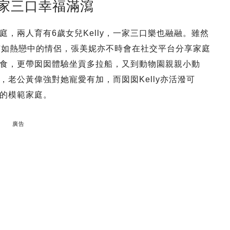
一家三口幸福滿瀉
，兩人育有6歲女兒Kelly，一家三口樂也融融。雖然
有如熱戀中的情侶，張美妮亦不時會在社交平台分享家庭
食，更帶囡囡體驗坐貢多拉船，又到動物園親親小動
老公黃偉強對她寵愛有加，而囡囡Kelly亦活潑可
的模範家庭。
廣告