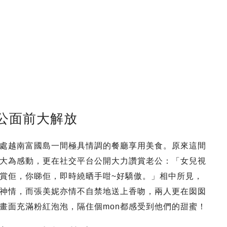
公面前大解放
處越南富國島一間極具情調的餐廳享用美食。原來這間
大為感動，更在社交平台公開大力讚賞老公：「女兒視
賞佢，你睇佢，即時繞晒手咁~好驕傲。」相中所見，
神情，而張美妮亦情不自禁地送上香吻，兩人更在囡囡
畫面充滿粉紅泡泡，隔住個mon都感受到他們的甜蜜！