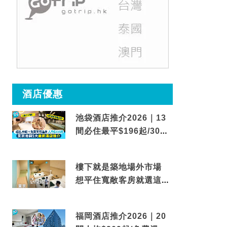
酒店優惠
池袋酒店推介2026｜13
間必住最平$196起/30秒
到車站/免費碳酸溫泉
樓下就是築地場外市場
想平住寬敞客房就選這間
東京酒店
福岡酒店推介2026｜20