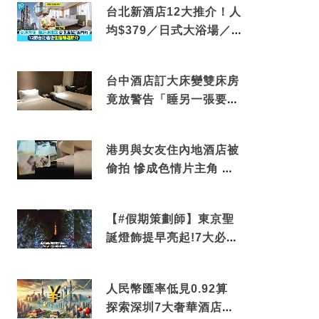
台北新酒店12大推介！人
均$379／日式大浴場／1
分鐘到捷運／米芝蓮推介
台中酒店訂大床變雙床房
竟放警告「睡另一張要加
錢」網民：好孤寒
港男與女友住內地酒店被
偷拍 慘成色情片主角 鏡
頭位置曝光 逾180間酒店
中招
【#假期策劃師】東京聖
誕燈飾提早亮起!7大必去
打卡點 快把路線收藏吧
人民幣匯率低見0.92算
探索深圳7大奢華酒店體