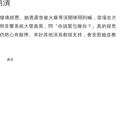
崩潰
的慘痛經歷。她透露曾被火爆導演開咪鬧到喊，當場在片
用音響系統大聲責罵，問『你搞緊乜㗎你？』真的很兇
仍然心有餘悸。幸好其他演員都很支持，會安慰她並教
廣告