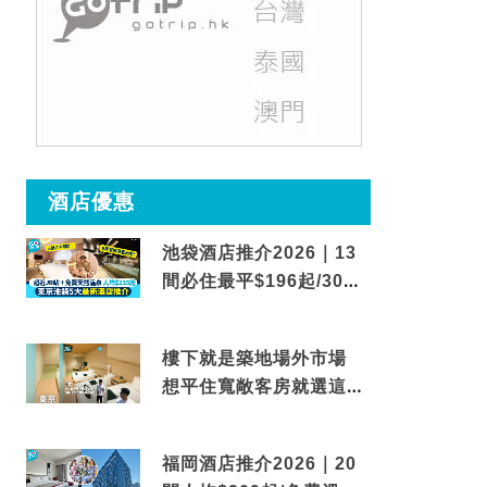
酒店優惠
池袋酒店推介2026｜13
間必住最平$196起/30秒
到車站/免費碳酸溫泉
樓下就是築地場外市場
想平住寬敞客房就選這間
東京酒店
福岡酒店推介2026｜20