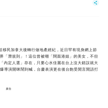
巢，並移民加拿大後轉行做地產經紀，近日罕有現身網上節
界「潛規則」！這位曾被嘲「闊面港姐」的美女，不但
「內定人選」存在，只要心水佳麗在台上沒大錯誤就大
火爆導演開咪鬧到喊，台慶表演更在後台飽受閒言閒語打
廣告