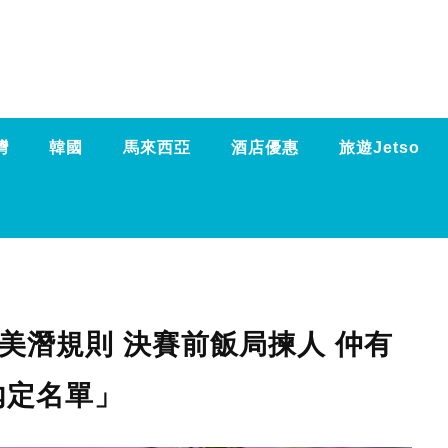
灣
韓國
馬來西亞
酒店優惠
旅遊Jetso
美潛規則 決賽前飯局揀人 仲有
內定名單」