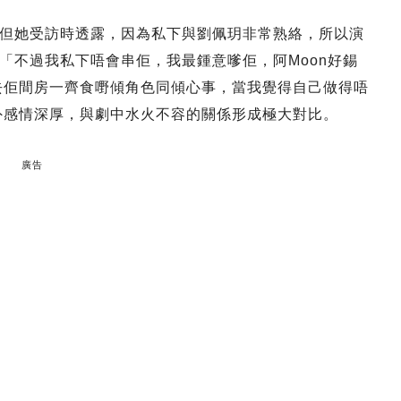
但她受訪時透露，因為私下與劉佩玥非常熟絡，所以演
「不過我私下唔會串佢，我最鍾意嗲佢，阿Moon好錫
去佢間房一齊食嘢傾角色同傾心事，當我覺得自己做得唔
外感情深厚，與劇中水火不容的關係形成極大對比。
廣告