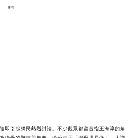
廣告
隨即引起網民熱烈討論。不少觀眾都留言指王海淳的角
為繼母的難處與無奈，紛紛表示「繼母唔易做」，大讚