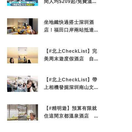
間人均$209起/免費溫泉/
近博多車站
坐地鐵快過搭士深圳酒
店！福田口岸兩站抵達
還有免費烘洗服務
【#北上CheckList】完
美周末遊度假酒店 自帶
電影院 必打卡深圳膠囊
列車
【#北上CheckList】帶
上相機發掘深圳南山文藝
角落 2天1夜住進海景套
房享受私人時光
【#精明遊】預算有限就
住這間京都溫泉酒店 車
站行5分鐘可達 必吃自助
早餐