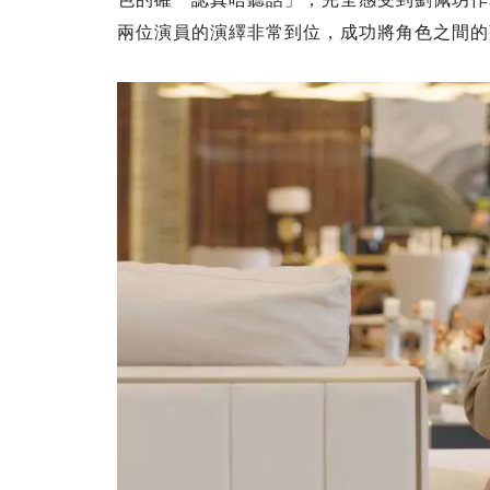
兩位演員的演繹非常到位，成功將角色之間的