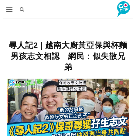
尋人記2 | 越南大廚黃亞保與杯麵
男孩志文相認 網民：似失散兄
弟