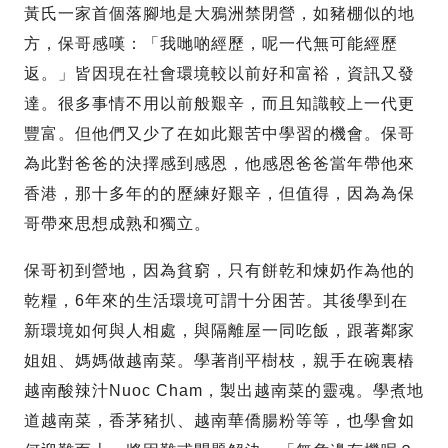
黃氏一家首個落腳地是大鴉洲禁閉營，如豬棚似的地
方，保哥感嘆：「我哋啲經歷，呢一代無可能經歷
返。」皆因現在社會環境較以前好和富裕，資訊又發
達。很多事情不用以前般艱辛，而且知識較上一代更
豐富。但他們又少了在如此艱苦中學習的機會。保哥
為此對爸爸的決擇感到感恩，他感恩爸爸當年帶他來
香港，那十多年的的歷練好艱辛，但值得，因為為保
哥帶來思想成熟和獨立。
保哥初到營地，因為貧窮，只有餅乾和煉奶作為他的
乾糧，6年來的生活環境可謂十分困苦。其後學到在
新環境如何與人相處，與隔離屋一同吃飯，跟著鄰家
姐姐、媽媽做越南菜。學著削平樹枝，親手在碗裏樁
越南酸辣汁Nuoc Cham，製出越南菜的靈魂。學煮地
道越南菜，香茅豬扒、越南華僑腸粉等等，也學會如