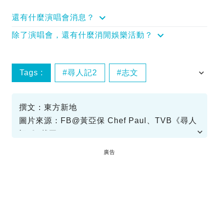
還有什麼演唱會消息？
除了演唱會，還有什麼消閒娛樂活動？
Tags :
尋人記2
志文
杯麵男孩
黃亞保
撰文：東方新地
圖片來源：FB@黃亞保 Chef Paul、TVB《尋人
記II》截圖
資料或影片來源：
原文刊於東方新地
廣告