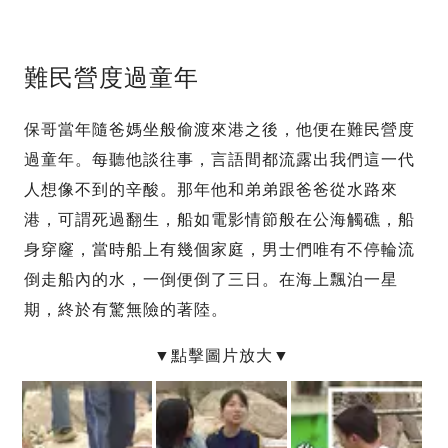
難民營度過童年
保哥當年隨爸媽坐般偷渡來港之後，他便在難民營度
過童年。每聽他談往事，言語間都流露出我們這一代
人想像不到的辛酸。那年他和弟弟跟爸爸從水路來
港，可謂死過翻生，船如電影情節般在公海觸礁，船
身穿窿，當時船上有幾個家庭，男士們唯有不停輪流
倒走船內的水，一倒便倒了三日。在海上飄泊一星
期，終於有驚無險的著陸。