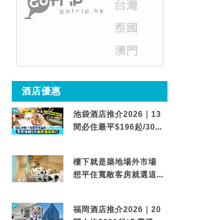
酒店優惠
池袋酒店推介2026｜13
間必住最平$196起/30秒
到車站/免費碳酸溫泉
樓下就是築地場外市場
想平住寬敞客房就選這間
東京酒店
福岡酒店推介2026｜20