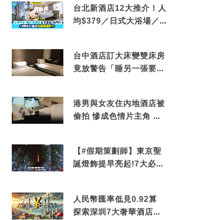
台北新酒店12大推介！人
均$379／日式大浴場／1
分鐘到捷運／米芝蓮推介
台中酒店訂大床變雙床房
竟放警告「睡另一張要加
錢」網民：好孤寒
港男與女友住內地酒店被
偷拍 慘成色情片主角 鏡
頭位置曝光 逾180間酒店
中招
【#假期策劃師】東京聖
誕燈飾提早亮起!7大必去
打卡點 快把路線收藏吧
人民幣匯率低見0.92算
探索深圳7大奢華酒店體