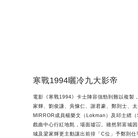
寒戰1994曬冷九大影帝
電影《寒戰1994》卡士陣容強勁到難以複
家輝、劉俊謙、吳慷仁、謝君豪、鄭則士、太
MIRROR成員楊樂文（Lokman）及邱士縉（S
戲曲中心行紅地氈，場面墟冚。雖然郭富城因
城及梁家輝更主動讓出前排「C位」予鄭則仕