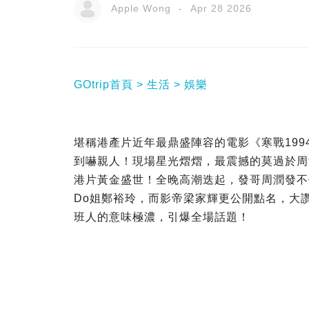
Apple Wong
Apr 28 2026
GOtrip首頁
生活
娛樂
堪稱港產片近年最鼎盛陣容的電影《寒戰199
到嚇親人！現場星光熠熠，最震撼的莫過於周
港片黃金盛世！全晚高潮迭起，發哥周潤發不
Do姐鄭裕玲，而影帝梁家輝更公開點名，大
班人的意味極濃，引爆全場話題！