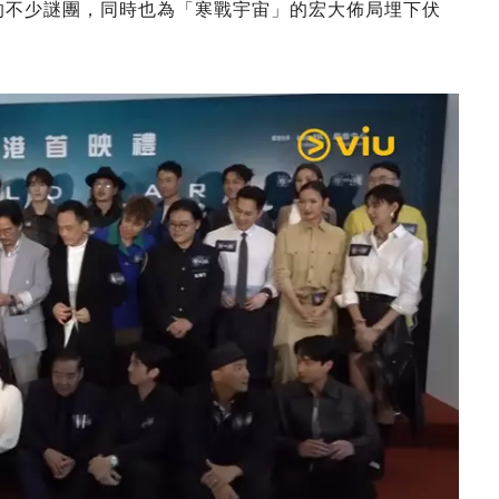
作的不少謎團，同時也為「寒戰宇宙」的宏大佈局埋下伏