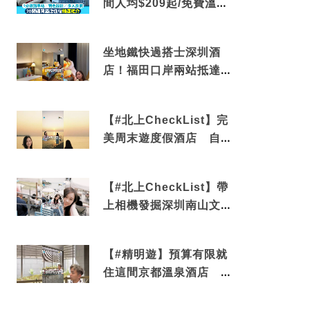
間人均$209起/免費溫泉/
近博多車站
坐地鐵快過搭士深圳酒
店！福田口岸兩站抵達
還有免費烘洗服務
【#北上CheckList】完
美周末遊度假酒店 自帶
電影院 必打卡深圳膠囊
列車
【#北上CheckList】帶
上相機發掘深圳南山文藝
角落 2天1夜住進海景套
房享受私人時光
【#精明遊】預算有限就
住這間京都溫泉酒店 車
站行5分鐘可達 必吃自助
早餐