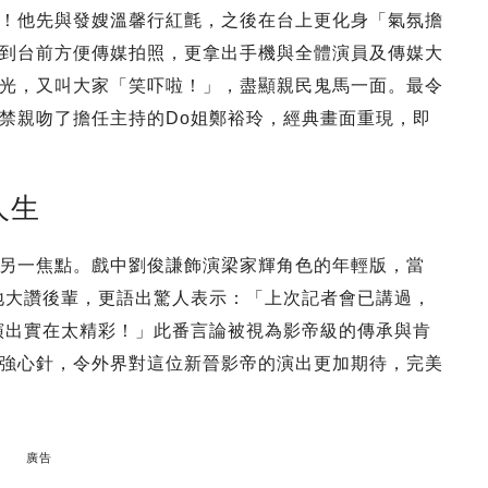
！他先與發嫂溫馨行紅氈，之後在台上更化身「氣氛擔
到台前方便傳媒拍照，更拿出手機與全體演員及傳媒大
光，又叫大家「笑吓啦！」，盡顯親民鬼馬一面。最令
禁親吻了擔任主持的Do姐鄭裕玲，經典畫面重現，即
人生
另一焦點。戲中劉俊謙飾演梁家輝角色的年輕版，當
地大讚後輩，更語出驚人表示：「上次記者會已講過，
的演出實在太精彩！」此番言論被視為影帝級的傳承與肯
強心針，令外界對這位新晉影帝的演出更加期待，完美
廣告