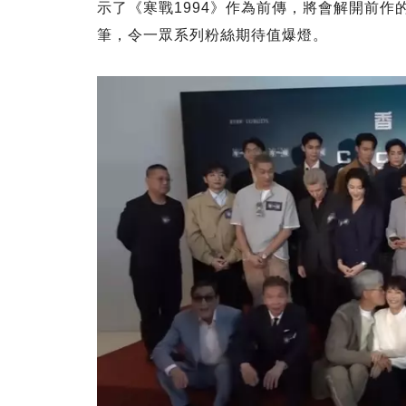
示了《寒戰1994》作為前傳，將會解開前
筆，令一眾系列粉絲期待值爆燈。