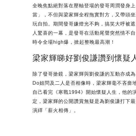
全晚焦點絕對落在壓軸登場的發哥周潤發身上
當」，不但與梁家輝全程拖實對方，又帶頭坐
玩自拍。期間發哥嫌燈光不夠，搞笑大呼被遮
人驚喜的一幕，是發哥在活動尾聲突然情不自
時令全場high爆，掀起整晚最高潮！
梁家輝睇好劉俊謙讚到懷疑
除了發哥搶鏡，梁家輝與劉俊謙的互動亦成為
Do姐問及二人是否相像時，梁家輝毫不吝嗇
自己看完《寒戰1994》開始懷疑人生，他
定，梁家輝的公開讚賞無疑是為劉俊謙打下最
演繹「薪火相傳」。