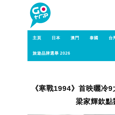
主頁
日本
澳門
泰國
台
旅遊品牌選舉 2026
《寒戰1994》首映曬冷
梁家輝欽點