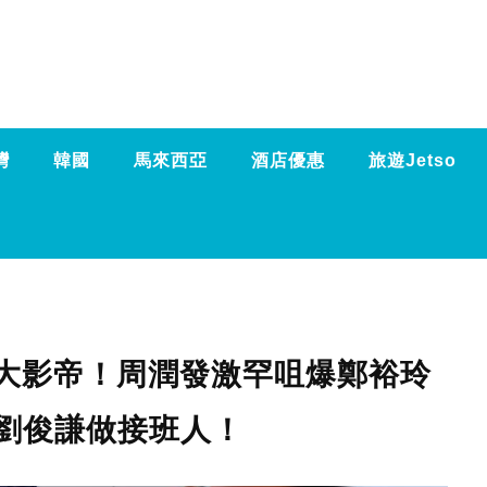
灣
韓國
馬來西亞
酒店優惠
旅遊Jetso
9大影帝！周潤發激罕咀爆鄭裕玲
劉俊謙做接班人！