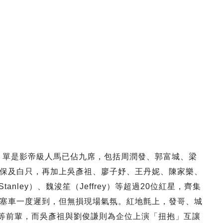
製，單是影帝級人馬已佔九席，包括周潤發、郭富城、梁
保及白只，再加上吳彥祖、廖子妤、王丹妮、陳家樂、
tanley）、魏浚笙（Jeffrey）等超過20位紅星，齊集
塞車一度遲到，但無損現場氣氛。紅地氈上，發哥、城
等前輩，而吳彥祖與劉俊謙則為企位上演「扭抱」互讓