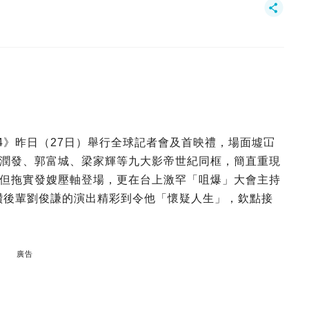
4》昨日（27日）舉行全球記者會及首映禮，場面墟冚
潤發、郭富城、梁家輝等九大影帝世紀同框，簡直重現
但拖實發嫂壓軸登場，更在台上激罕「咀爆」大會主持
讚後輩劉俊謙的演出精彩到令他「懷疑人生」，欽點接
廣告