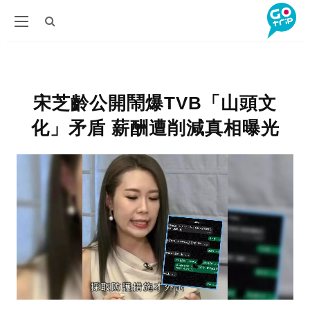
宋芝齡公開鬧爆TVB「山頭文
化」矛盾 薪酬遭削減真相曝光