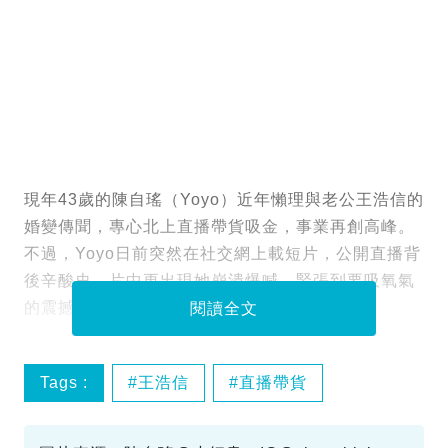
現年43歲的陳自瑤（Yoyo）近年懶理與老公王浩信的
婚變傳聞，專心北上直播帶貨吸金，事業再創高峰。
不過，Yoyo日前突然在社交網上載短片，公開直播背
後辛酸史，片中更出現她崩潰爆喊、緊張到要吸氧氣
的震撼畫面，情況令人心痛！
閱讀全文
Tags :
王浩信
直播帶貨
陳自瑤