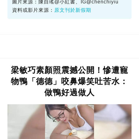
圖片來源：陳自瑤@小紅書、IG@chenchiyiu
資料或影片來源：
原文刊於新假期
梁敏巧素顏照震撼公開！慘遭寵
物鴨「德德」咬鼻爆笑吐苦水：
做鴨好過做人