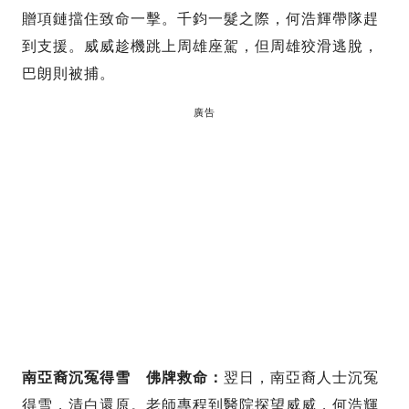
贈項鏈擋住致命一擊。千鈞一髮之際，何浩輝帶隊趕
到支援。威威趁機跳上周雄座駕，但周雄狡滑逃脫，
巴朗則被捕。
廣告
南亞裔沉冤得雪 佛牌救命：
翌日，南亞裔人士沉冤
得雪，清白還原。老師專程到醫院探望威威，何浩輝