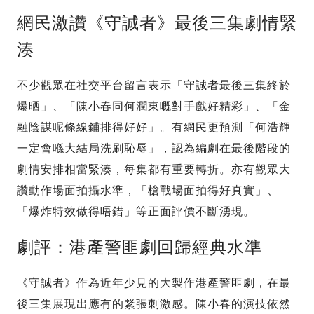
網民激讚《守誠者》最後三集劇情緊
湊
不少觀眾在社交平台留言表示「守誠者最後三集終於
爆晒」、「陳小春同何潤東嘅對手戲好精彩」、「金
融陰謀呢條線鋪排得好好」。有網民更預測「何浩輝
一定會喺大結局洗刷恥辱」，認為編劇在最後階段的
劇情安排相當緊湊，每集都有重要轉折。亦有觀眾大
讚動作場面拍攝水準，「槍戰場面拍得好真實」、
「爆炸特效做得唔錯」等正面評價不斷湧現。
劇評：港產警匪劇回歸經典水準
《守誠者》作為近年少見的大製作港產警匪劇，在最
後三集展現出應有的緊張刺激感。陳小春的演技依然