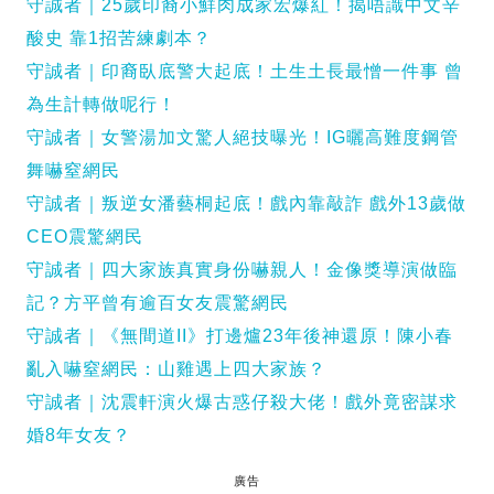
守誠者｜25歲印裔小鮮肉成家宏爆紅！揭唔識中文辛
酸史 靠1招苦練劇本？
守誠者｜印裔臥底警大起底！土生土長最憎一件事 曾
為生計轉做呢行！
守誠者｜女警湯加文驚人絕技曝光！IG曬高難度鋼管
舞嚇窒網民
守誠者｜叛逆女潘藝桐起底！戲內靠敲詐 戲外13歲做
CEO震驚網民
守誠者｜四大家族真實身份嚇親人！金像獎導演做臨
記？方平曾有逾百女友震驚網民
守誠者｜《無間道II》打邊爐23年後神還原！陳小春
亂入嚇窒網民：山雞遇上四大家族？
守誠者｜沈震軒演火爆古惑仔殺大佬！戲外竟密謀求
婚8年女友？
廣告