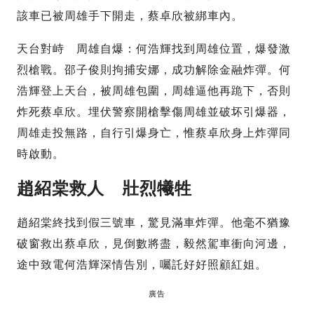
該車已被周雄手下開走，蔡卓欣被綁車內。
天台對峙 周雄自爆：何浩輝找到周雄位置，爆發激
烈槍戰。邵子俊則拘捕安娜，成功解除金融炸彈。何
浩輝登上天台，被周雄包圍，周雄逼他再跪下，否則
炸死蔡卓欣。埋伏警察開槍擊傷周雄並破坏引爆器，
周雄走投無路，自行引爆身亡，惟蔡卓欣身上炸彈同
時啟動。
趙紹棠救人 壯烈犧牲
趙紹棠終找到假三號車，驚見滿車炸彈。他毫不猶豫
破窗救出蔡卓欣，見倒數將盡，毅然駕車衝向河邊，
途中致電何浩輝深情告別，囑託好好照顧紅姐。
廣告