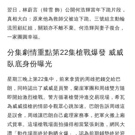
翌日，林蔚言（韓雪 飾）公開何浩輝當年下跪片段，
真相大白：原來他為救師父被迫下跪。三號組主動輪
流照顧紅姐，關穎亦不離不棄。何浩輝與妻子復合，
一家團圓幸福。
分集劇情重點第22集槍戰爆發 威威
臥底身份曝光
星期三晚上第22集中，前來拿貨的周雄把錢交給巴
朗，同時認出了威威是員警，蘭崖軍團和周雄雙方隨
即開始激烈槍戰。警方循著槍聲沖進交易現場，希瓦
為威威擋槍的情節令觀眾心跳加速。巴朗告訴周雄這
是誤會，周雄讓巴朗自己處理家務事，把軍火搬上廂
式貨車。這場槍戰場面拍攝得相當緊張刺激，網民大
讚「動作場面終於夠晒火爆」，認為前期鋪墊終於迎