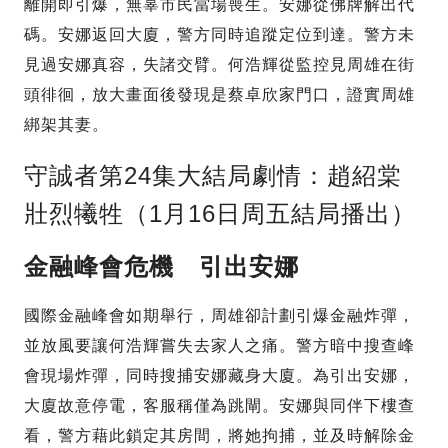
離開即引爆，無辜市民當場喪生。安娜從佛牌解出代
碼。安娜返回大廈，警方同時追蹤定位到達。警方未
見過安娜真容，失諸交臂。何浩輝從監控見周雄在街
頭徘徊，放大畫面後發現是蔡卓欣家門口，證實周雄
綁架其妻。
守誠者第24集大結局劇情：趙紹棠
壯烈犧牲（1月16日周五結局播出）
金融峰會危機 引出安娜
國際金融峰會如期舉行，周雄卻計劃引爆金融炸彈，
並放風要讓何浩輝嘗失去家人之痛。警方暗中搜查峰
會現場炸彈，同時搜捕安娜藏身大廈。為引出安娜，
大廈故意停電，客服稱僅為跳閘。安娜與同伴下樓查
看，警方藉此鎖定其房間，將她拘捕，並及時解除金