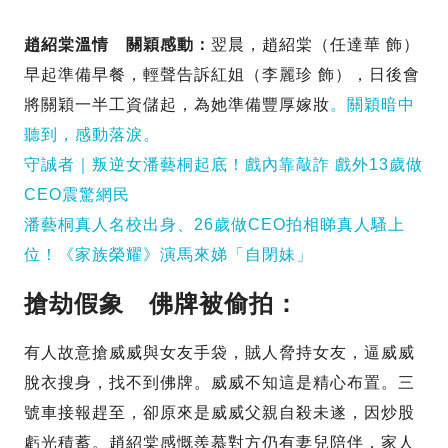
趙紹棠溫情 關穎感動：
翌晨，趙紹棠（任達華 飾）
早起準備早餐，輕聲告訴紅姐（李麗珍 飾），日後會
將關穎一半工資儲起，為她準備豐厚嫁妝
。關穎暗中
聽到，感動落淚。
守誠者｜叛逆女潘藝桐起底！戲內靠敲詐 戲外13歲做
CEO震驚網民
潘藝桐真人名校出身、26歲做CEO拍相睇真人騷上
位！《家族榮耀》演馬來娣「自閉妹」
搶劫假象 佛牌被偷拍：
有人故意搶威威與女友手袋，賊人脅持女友，逼威威
脫衣搜身，找不到佛牌。威威不知這是精心布置。三
號車接報趕至，卻原來是威威父親自殺未遂，因炒股
虧光積蓄。趙紹棠感慨羨慕對方仍有妻兒陪伴，家人