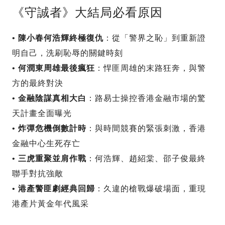
《守誠者》大結局必看原因
•
陳小春何浩輝終極復仇
：從「警界之恥」到重新證
明自己，洗刷恥辱的關鍵時刻
•
何潤東周雄最後瘋狂
：悍匪周雄的末路狂奔，與警
方的最終對決
•
金融陰謀真相大白
：路易士操控香港金融市場的驚
天計畫全面曝光
•
炸彈危機倒數計時
：與時間競賽的緊張刺激，香港
金融中心生死存亡
•
三虎重聚並肩作戰
：何浩輝、趙紹棠、邵子俊最終
聯手對抗強敵
•
港產警匪劇經典回歸
：久違的槍戰爆破場面，重現
港產片黃金年代風采