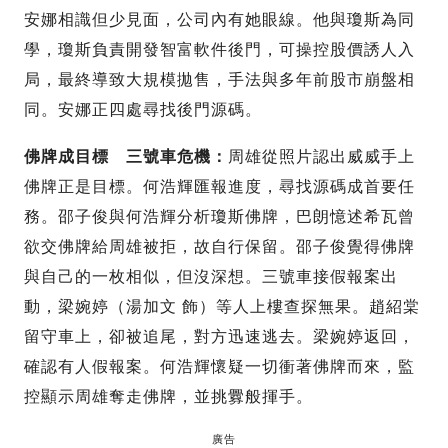
安娜相識但少見面，公司內有她眼線。他與瓊斯為同
學，瓊斯負責開發智富軟件後門，可操控股價誘人入
局，最終導致大規模拋售，手法與多年前股市崩盤相
同。安娜正四處尋找後門源碼。
佛牌成目標 三號車危機：
周雄從照片認出威威手上
佛牌正是目標。何浩輝匯報進度，尋找源碼成首要任
務。邵子俊與何浩輝分析瓊斯佛牌，巴朗憶述希瓦曾
欲交佛牌給周雄被拒，故自行保留。邵子俊覺得佛牌
與自己的一枚相似，但沒深想。三號車接假報案出
動，梁婉婷（湯加文 飾）等人上樓查探無果。趙紹棠
留守車上，卻被追尾，對方迅速逃去。梁婉婷返回，
確認有人假報案。何浩輝懷疑一切衝著佛牌而來，監
控顯示周雄奪走佛牌，並挑釁般揮手。
廣告