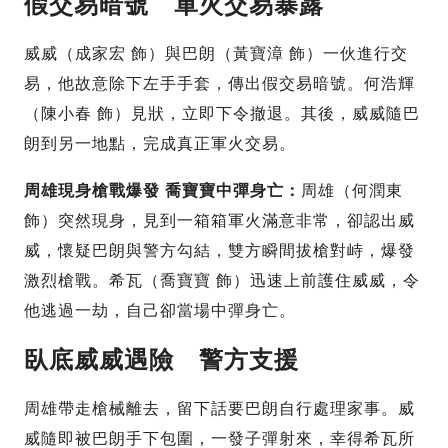
假交易暗號 軍火交易暴露
威威（成家宏 飾）與巴朗（黃寶漳 飾）一伙進行交
易，他故意除下左手手套，傳出假交易暗號。何浩輝
（陳小春 飾）見狀，立即下令撤退。其後，威威隨巴
朗到另一地點，完成真正軍火交易。
周雄現身槍戰爆發 喬寶寶中彈身亡：
周雄（何潤東
飾）突然現身，見到一箱箱軍火滿意非常，卻認出威
威，懷疑巴朗與警方勾結，雙方瞬間拔槍對峙，爆發
激烈槍戰。希瓦（喬寶寶 飾）迅速上前護住威威，令
他逃過一劫，自己卻當場中彈身亡。
臥底威威遇險 警方支援
周雄帶走槍械離去，留下話要巴朗自行處理家事。威
威隨即被巴朗手下包圍，一發子彈射來，幸得希瓦所