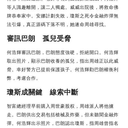
等人識趣離開，讓二人獨處。威威出院後，將救命佛
牌恭奉家中。安娜計劃失敗，瓊斯之死令金融炸彈無
法引爆，真正源碼下落不明，她遂命周雄尋找。
審訊巴朗 孤兒受脅
何浩輝審訊巴朗，巴朗態度強硬，拒絕開口。何浩輝
取出照片，顯示巴朗收養的孤兒，指出周雄正以此威
脅。幸好警方已提前保護孩子。何浩輝勸巴朗權衡利
弊，考慮合作。
瓊斯成關鍵 線索中斷
智富總經理早前購入周世豪股权，周雄派人將他擄
走。巴朗供出交易包括槍械及炸藥，但未聽聞金融炸
彈。何浩輝出示照片，巴朗認出瓊斯，指周雄曾指名