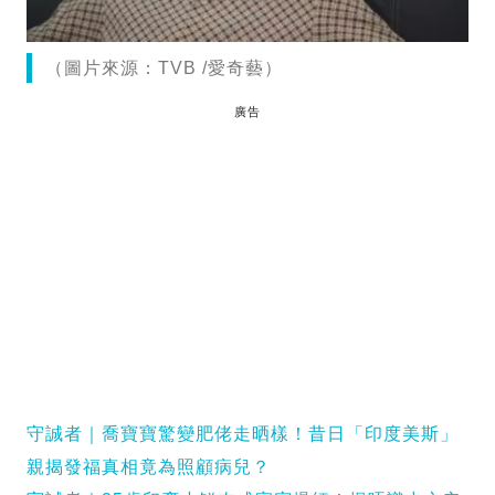
（圖片來源：TVB /愛奇藝）
廣告
守誠者｜喬寶寶驚變肥佬走晒樣！昔日「印度美斯」
親揭發福真相竟為照顧病兒？