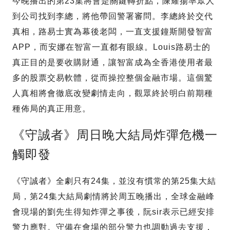
今晚播出的第23集將會是關鍵轉折點，陳耀揚率眾人
到公司找到李總，將他帶回警署審問。李總終於交代
真相，路易士實為幕後老闆，一直支援鐘斯開發智富
APP，而安娜在智富一直都有眼線。Louis路易士的
真正目的是要收購財通，讓智富成為全香港使用者最
多的股票交易軟體，從而操控整個金融市場。這個驚
人真相將會徹底改變劇情走向，觀眾終於明白前期種
種佈局的真正用意。
《守誠者》周日晚大結局炸彈危機一
觸即發
《守誠者》全劇只有24集，並沒有慣常的第25集大結
局，第24集大結局劇情將於周五晚播出，全球金融峰
會現場的劉先生得知炸彈之事後，阮sir表示已經安排
警力應對。守備在會場的部分警力也調動過去支援，