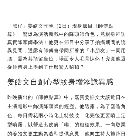
「黑仔」姜皓文昨晚（2日）現身節目《師傅點
算》，驚爆為演活新戲中的降頭師角色，竟親身拜訪
真實降頭師學法！他更在節目中分享了拍攝期間的詭
異見聞，透露有師傅會帶同所養的「小朋友」一同用
膳，需為其預留座位，場面令人毛骨悚然！究竟他還
從師傅身上學到了什麼驚人秘招？
姜皓文自創心型紋身增添詭異感
昨晚播出的《師傅點算》中，嘉賓姜皓文大談近日在
主演電影中飾演降頭師的經歷。他透露，為了塑造角
色，每日需花兩小時化上特技妝，化完後更要噴上定
型噴霧，以營造出皮膚「嚡」的粗糙效果。一向敬業
的姜皓文更主動為造型提供意見，他向主持人施焯日