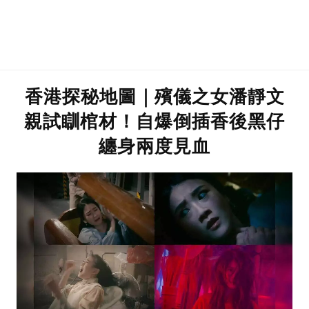
香港探秘地圖｜殯儀之女潘靜文
親試瞓棺材！自爆倒插香後黑仔
纏身兩度見血