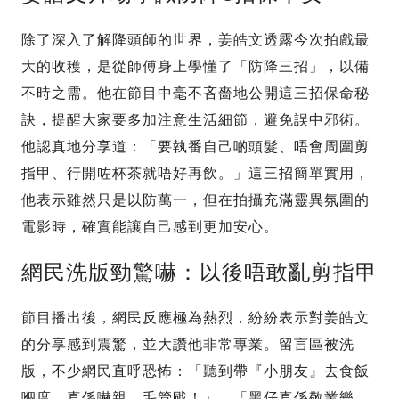
除了深入了解降頭師的世界，姜皓文透露今次拍戲最
大的收穫，是從師傅身上學懂了「防降三招」，以備
不時之需。他在節目中毫不吝嗇地公開這三招保命秘
訣，提醒大家要多加注意生活細節，避免誤中邪術。
他認真地分享道：「要執番自己啲頭髮、唔會周圍剪
指甲、行開咗杯茶就唔好再飲。」這三招簡單實用，
他表示雖然只是以防萬一，但在拍攝充滿靈異氛圍的
電影時，確實能讓自己感到更加安心。
網民洗版勁驚嚇：以後唔敢亂剪指甲
節目播出後，網民反應極為熱烈，紛紛表示對姜皓文
的分享感到震驚，並大讚他非常專業。留言區被洗
版，不少網民直呼恐怖：「聽到帶『小朋友』去食飯
嗰度，真係嚇親，毛管戙！」、「黑仔真係敬業樂