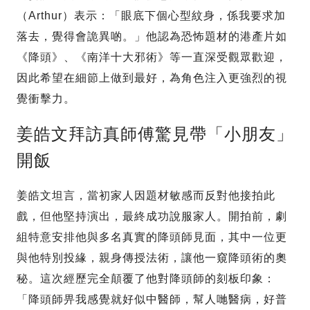
（Arthur）表示：「眼底下個心型紋身，係我要求加
落去，覺得會詭異啲。」他認為恐怖題材的港產片如
《降頭》、《南洋十大邪術》等一直深受觀眾歡迎，
因此希望在細節上做到最好，為角色注入更強烈的視
覺衝擊力。
姜皓文拜訪真師傅驚見帶「小朋友」
開飯
姜皓文坦言，當初家人因題材敏感而反對他接拍此
戲，但他堅持演出，最終成功說服家人。開拍前，劇
組特意安排他與多名真實的降頭師見面，其中一位更
與他特別投緣，親身傳授法術，讓他一窺降頭術的奧
秘。這次經歷完全顛覆了他對降頭師的刻板印象：
「降頭師畀我感覺就好似中醫師，幫人哋醫病，好普