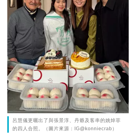
呂慧儀更曬出了與張景淳、丹爺及客串的姚焯菲
的四人合照。（圖片來源：IG@konniecrab）