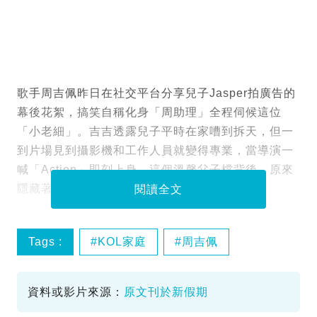
歌手周吉佩昨日在社交平台分享兒子Jasper拍廣告的
幕後花絮，搞笑自稱化身「周助理」全程伺候這位
「小老細」。吉吉透露兒子平時在家嘈到拆天，但一
到片場見到攝影機和工作人員就變得專業，當導演一
喊「Action」即刻上身。這個溫馨父子檔背後，原來
隱藏著一家四口的強勁吸金實力。
閱讀全文
Tags :
KOL家庭
周吉佩
親子廣告
資料或影片來源：
原文刊於新假期