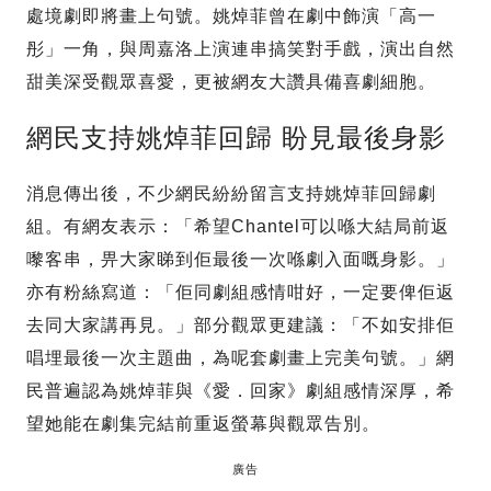
處境劇即將畫上句號。姚焯菲曾在劇中飾演「高一
彤」一角，與周嘉洛上演連串搞笑對手戲，演出自然
甜美深受觀眾喜愛，更被網友大讚具備喜劇細胞。
網民支持姚焯菲回歸 盼見最後身影
消息傳出後，不少網民紛紛留言支持姚焯菲回歸劇
組。有網友表示：「希望Chantel可以喺大結局前返
嚟客串，畀大家睇到佢最後一次喺劇入面嘅身影。」
亦有粉絲寫道：「佢同劇組感情咁好，一定要俾佢返
去同大家講再見。」部分觀眾更建議：「不如安排佢
唱埋最後一次主題曲，為呢套劇畫上完美句號。」網
民普遍認為姚焯菲與《愛．回家》劇組感情深厚，希
望她能在劇集完結前重返螢幕與觀眾告別。
廣告