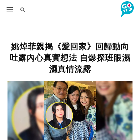
姚焯菲親揭《愛回家》回歸動向
吐露內心真實想法 自爆探班眼濕
濕真情流露