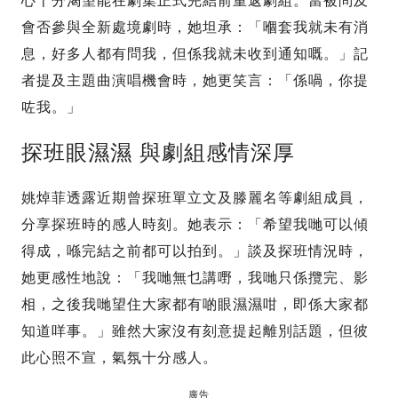
心十分渴望能在劇集正式完結前重返劇組。當被問及
會否參與全新處境劇時，她坦承：「嗰套我就未有消
息，好多人都有問我，但係我就未收到通知嘅。」記
者提及主題曲演唱機會時，她更笑言：「係喎，你提
咗我。」
探班眼濕濕 與劇組感情深厚
姚焯菲透露近期曾探班單立文及滕麗名等劇組成員，
分享探班時的感人時刻。她表示：「希望我哋可以傾
得成，喺完結之前都可以拍到。」談及探班情況時，
她更感性地說：「我哋無乜講嘢，我哋只係攬完、影
相，之後我哋望住大家都有啲眼濕濕咁，即係大家都
知道咩事。」雖然大家沒有刻意提起離別話題，但彼
此心照不宣，氣氛十分感人。
廣告