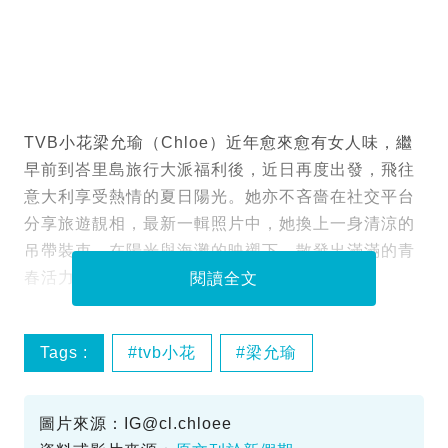
TVB小花梁允瑜（Chloe）近年愈來愈有女人味，繼
早前到峇里島旅行大派福利後，近日再度出發，飛往
意大利享受熱情的夏日陽光。她亦不吝嗇在社交平台
分享旅遊靚相，最新一輯照片中，她換上一身清涼的
吊帶裝束，在陽光與海灘的映襯下，散發出滿滿的青
春活力與性感魅力，讓一眾粉絲大飽眼福。
閱讀全文
Tags :
tvb小花
梁允瑜
圖片來源：IG@cl.chloee