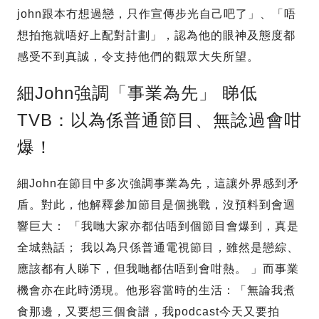
john跟本冇想過戀，只作宣傳步光自己吧了」、「唔
想拍拖就唔好上配對計劃」，認為他的眼神及態度都
感受不到真誠，令支持他們的觀眾大失所望。
細John強調「事業為先」 睇低
TVB：以為係普通節目、無諗過會咁
爆！
細John在節目中多次強調事業為先，這讓外界感到矛
盾。對此，他解釋參加節目是個挑戰，沒預料到會迴
響巨大： 「我哋大家亦都估唔到個節目會爆到，真是
全城熱話； 我以為只係普通電視節目，雖然是戀綜、
應該都有人睇下，但我哋都估唔到會咁熱。 」而事業
機會亦在此時湧現。他形容當時的生活：「無論我煮
食那邊，又要想三個食譜，我podcast今天又要拍