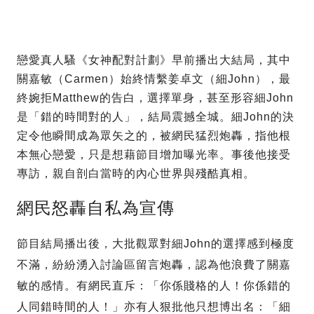
戀愛真人騷《女神配對計劃》早前播出大結局，其中
關嘉敏（Carmen）始終情繫姜卓文（細John），最
終婉拒Matthew的告白，選擇單身，甚至形容細John
是「錯的時間對的人」，結局震撼全城。細John的決
定令他瞬間成為眾矢之的，被網民猛烈炮轟，指他根
本無心戀愛，只是想藉節目增加曝光率。事後他接受
專訪，親自剖白當時的內心世界與殘酷真相。
網民怒轟自私為宣傳
節目結局播出後，大批觀眾對細John的選擇感到極度
不滿，紛紛湧入討論區留言炮轟，認為他浪費了關嘉
敏的感情。有網民直斥：「你係賤格的人！你係錯的
人同錯時間的人！」亦有人狠批他只想博出名：「細