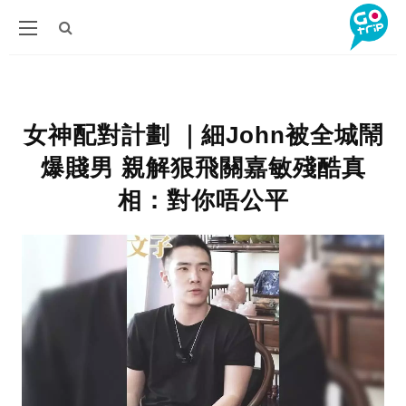
女神配對計劃 ｜細John被全城鬧
爆賤男 親解狠飛關嘉敏殘酷真
相：對你唔公平