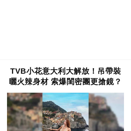
TVB小花意大利大解放！吊帶裝
曬火辣身材 索爆閨密團更搶鏡？