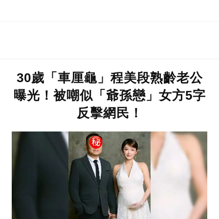
30歲「車厘龜」程美段熟齡老公
曝光！被嘲似「爺孫戀」女方5字
反擊網民！