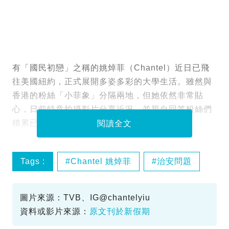
有「國民初戀」之稱的姚焯菲（Chantel）近日已飛
往美國紐約，正式展開多姿多彩的大學生活。雖然與
香港的粉絲「小菲象」分隔兩地，但她依然非常貼
心，日前特意拍攝影片分享近況，並親自回答粉絲們
積累已久的疑問，讓大家能一窺她的留學點滴。
閱讀全文
Tags :
Chantel 姚焯菲
治安問題
紐約留學
自保秘訣
圖片來源：TVB、IG@chantelyiu
資料或影片來源：
原文刊於新假期