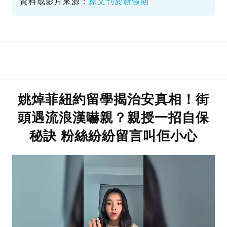
資料或影片來源：
原文刊於新假期
姚焯菲紐約留學揭治安真相！街
頭遇流浪漢嚇親？親授一招自保
秘訣 粉絲紛紛留言叫佢小心