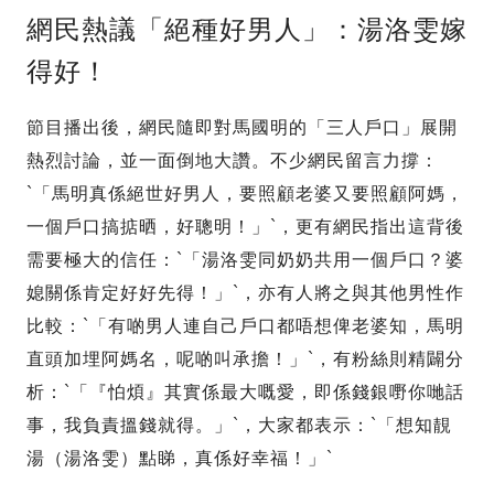
網民熱議「絕種好男人」：湯洛雯嫁
得好！
節目播出後，網民隨即對馬國明的「三人戶口」展開
熱烈討論，並一面倒地大讚。不少網民留言力撐：
`「馬明真係絕世好男人，要照顧老婆又要照顧阿媽，
一個戶口搞掂晒，好聰明！」`，更有網民指出這背後
需要極大的信任：`「湯洛雯同奶奶共用一個戶口？婆
媳關係肯定好好先得！」`，亦有人將之與其他男性作
比較：`「有啲男人連自己戶口都唔想俾老婆知，馬明
直頭加埋阿媽名，呢啲叫承擔！」`，有粉絲則精闢分
析：`「『怕煩』其實係最大嘅愛，即係錢銀嘢你哋話
事，我負責搵錢就得。」`，大家都表示：`「想知靚
湯（湯洛雯）點睇，真係好幸福！」`