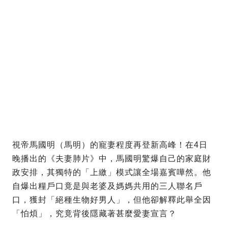
視帝馬國明（馬明）的寵妻程度再登新高峰！在4日
晚播出的《夫妻肺片》中，馬國明驚爆自己的家庭財
政安排，其獨特的「上繳」模式讓全場嘉賓嘩然。他
自爆出糧戶口竟是與老婆及媽媽共用的三人聯名戶
口，獲封「絕種生物好男人」，但他卻解釋此舉全因
「怕煩」，究竟背後隱藏著甚麼愛妻宣言？