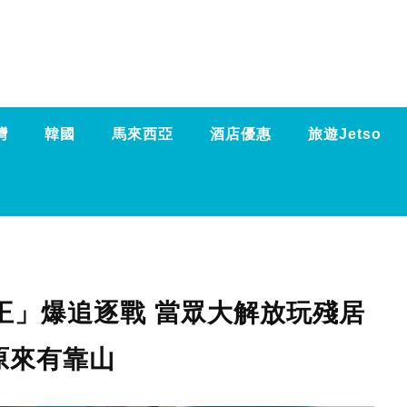
灣
韓國
馬來西亞
酒店優惠
旅遊Jetso
王」爆追逐戰 當眾大解放玩殘居
原來有靠山