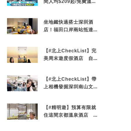
間人均$209起/免費溫泉/
近博多車站
坐地鐵快過搭士深圳酒
店！福田口岸兩站抵達
還有免費烘洗服務
【#北上CheckList】完
美周末遊度假酒店 自帶
電影院 必打卡深圳膠囊
列車
【#北上CheckList】帶
上相機發掘深圳南山文藝
角落 2天1夜住進海景套
房享受私人時光
【#精明遊】預算有限就
住這間京都溫泉酒店 車
站行5分鐘可達 必吃自助
早餐