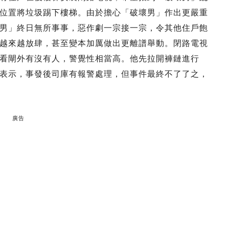
位置將垃圾踢下樓梯。由於擔心「破壞男」作出更嚴重
男」終日無所事事，惡作劇一宗接一宗，令其他住戶飽
越來越放肆，甚至變本加厲做出更離譜舉動。閉路電視
看閘外有沒有人，警覺性相當高。他先拉開褲鏈進行
表示，事發後司庫有報警處理，但事件最終不了了之，
廣告