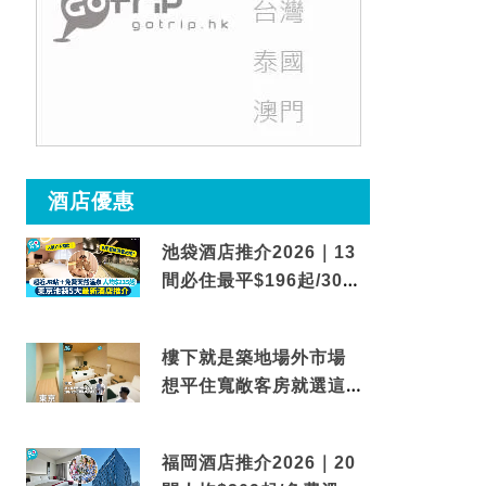
酒店優惠
池袋酒店推介2026｜13
間必住最平$196起/30秒
到車站/免費碳酸溫泉
樓下就是築地場外市場
想平住寬敞客房就選這間
東京酒店
福岡酒店推介2026｜20