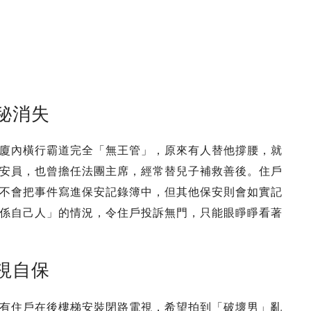
秘消失
廈內橫行霸道完全「無王管」，原來有人替他撐腰，就
安員，也曾擔任法團主席，經常替兒子補救善後。住戶
不會把事件寫進保安記錄簿中，但其他保安則會如實記
係自己人」的情況，令住戶投訴無門，只能眼睜睜看著
視自保
有住戶在後樓梯安裝閉路電視，希望拍到「破壞男」亂