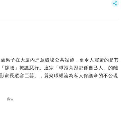
多歲男子在大廈內肆意破壞公共設施，更令人震驚的是其
「撐腰」掩護惡行。這宗「球證旁證都係自己人」的離
獸家長縱容巨嬰」，質疑職權淪為私人保護傘的不公現
廣告