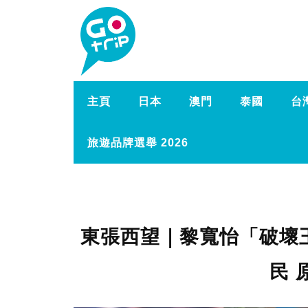
主頁
日本
澳門
泰國
台
旅遊品牌選舉 2026
東張西望｜黎寬怡「破壞
民 