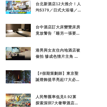
台北新酒店12大推介！人
均$379／日式大浴場／1
分鐘到捷運／米芝蓮推介
台中酒店訂大床變雙床房
竟放警告「睡另一張要加
錢」網民：好孤寒
港男與女友住內地酒店被
偷拍 慘成色情片主角 鏡
頭位置曝光 逾180間酒店
中招
【#假期策劃師】東京聖
誕燈飾提早亮起!7大必去
打卡點 快把路線收藏吧
人民幣匯率低見0.92算
探索深圳7大奢華酒店體