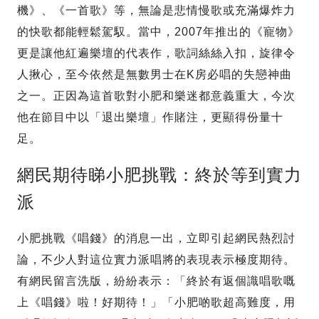
機》、《一首歌》等，無論是悲情慢歌或充滿爆炸力
的快歌都能輕鬆駕馭。當中，2007年推出的《寵物》
更是讓他紅遍樂壇的代表作，歌詞絲絲入扣，旋律令
人揪心，至今依然是無數男士在K房必唱的失戀神曲
之一。正因為這首歌對小肥和樂迷都意義重大，今次
他在節目中以「退出樂壇」作賭注，更顯得份量十
足。
網民期待睇小肥挑戰：終於等到實力
派
小肥挑戰《唱錢》的消息一出，立即引起網民熱烈討
論，不少人對這位實力派唱將的表現表示極度期待。
有網民留言洗版，紛紛表示：「終於有返個識唱歌嘅
上《唱錢》啦！好期待！」「小肥啲歌超高難度，用