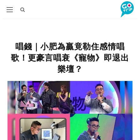
唱錢｜小肥為贏竟勒住感情唱
歌！更豪言唱衰《寵物》即退出
樂壇？