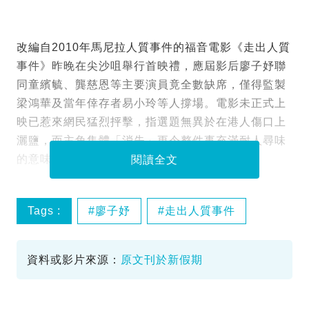
改編自2010年馬尼拉人質事件的福音電影《走出人質
事件》昨晚在尖沙咀舉行首映禮，應屆影后廖子妤聯
同童繽毓、龔慈恩等主要演員竟全數缺席，僅得監製
梁鴻華及當年倖存者易小玲等人撐場。電影未正式上
映已惹來網民猛烈抨擊，指選題無異於在港人傷口上
灑鹽，而主角集體「消失」更令整件事充滿耐人尋味
的意味。
閱讀全文
Tags :
廖子妤
走出人質事件
馬尼拉人質事件
資料或影片來源：
原文刊於新假期