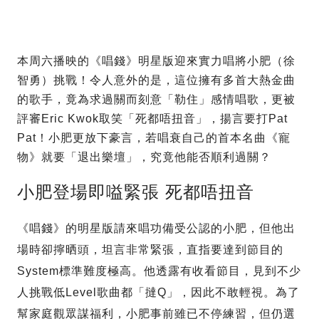
本周六播映的《唱錢》明星版迎來實力唱將小肥（徐
智勇）挑戰！令人意外的是，這位擁有多首大熱金曲
的歌手，竟為求過關而刻意「勒住」感情唱歌，更被
評審Eric Kwok取笑「死都唔扭音」，揚言要打Pat
Pat！小肥更放下豪言，若唱衰自己的首本名曲《寵
物》就要「退出樂壇」，究竟他能否順利過關？
小肥登場即嗌緊張 死都唔扭音
《唱錢》的明星版請來唱功備受公認的小肥，但他出
場時卻擰晒頭，坦言非常緊張，直指要達到節目的
System標準難度極高。他透露有收看節目，見到不少
人挑戰低Level歌曲都「撻Q」，因此不敢輕視。為了
幫家庭觀眾謀福利，小肥事前雖已不停練習，但仍選