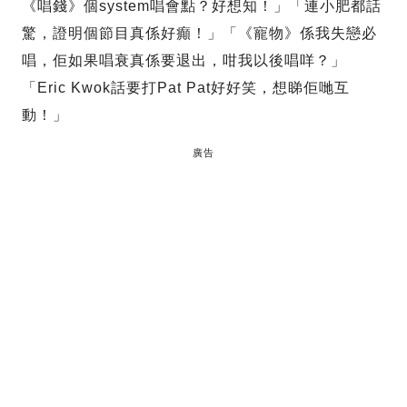
《唱錢》個system唱會點？好想知！」「連小肥都話
驚，證明個節目真係好癲！」「《寵物》係我失戀必
唱，佢如果唱衰真係要退出，咁我以後唱咩？」
「Eric Kwok話要打Pat Pat好好笑，想睇佢哋互
動！」
廣告