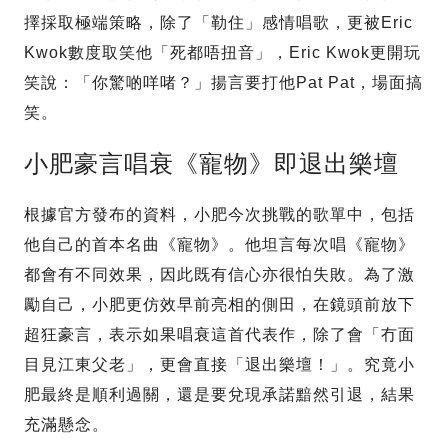
擇採取極端策略，除了「勒住」感情唱歌，更被Eric
Kwok數度取笑他「死都唔扭音」，Eric Kwok更開玩
笑說：「你驚啲咩啫？」揚言要打他Pat Pat，場面搞
笑。
小肥豪言唱衰《寵物》即退出樂壇
根據官方發布的資料，小肥今次挑戰的歌單中，包括
他自己的首本名曲《寵物》。他坦言每次唱《寵物》
都會有不同效果，因此既有信心亦很怕失敗。為了激
勵自己，小肥更仿效早前亮相的側田，在鏡頭前放下
超狂豪言，表示如果唱衰這首代表作，除了會「冇面
目見江東父老」，更會直接「退出樂壇！」。究竟小
肥最終是順利過關，還是要兌現承諾黯然引退，結果
充滿懸念。