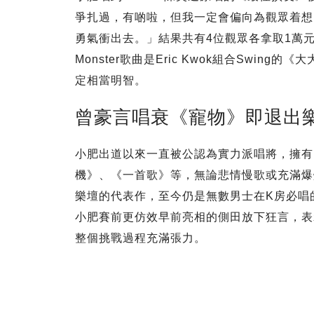
爭扎過，有啲啦，但我一定會偏向為觀眾着想
勇氣衝出去。」結果共有4位觀眾各拿取1萬
Monster歌曲是Eric Kwok組合Swi
定相當明智。
曾豪言唱衰《寵物》即退出
小肥出道以來一直被公認為實力派唱將，擁有
機》、《一首歌》等，無論悲情慢歌或充滿爆
樂壇的代表作，至今仍是無數男士在K房必唱
小肥賽前更仿效早前亮相的側田放下狂言，表
整個挑戰過程充滿張力。