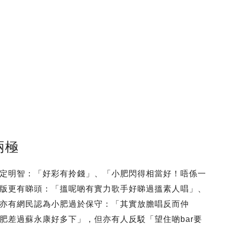
兩極
定明智：「好彩有拎錢」、「小肥閃得相當好！唔係一
版更有睇頭：「搵呢啲有實力歌手好睇過搵素人唱」、
亦有網民認為小肥過於保守：「其實放膽唱反而仲
肥差過蘇永康好多下」，但亦有人反駁「望住啲bar要