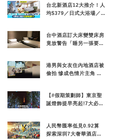
台北新酒店12大推介！人
均$379／日式大浴場／1
分鐘到捷運／米芝蓮推介
台中酒店訂大床變雙床房
竟放警告「睡另一張要加
錢」網民：好孤寒
港男與女友住內地酒店被
偷拍 慘成色情片主角 鏡
頭位置曝光 逾180間酒店
中招
【#假期策劃師】東京聖
誕燈飾提早亮起!7大必去
打卡點 快把路線收藏吧
人民幣匯率低見0.92算
探索深圳7大奢華酒店體