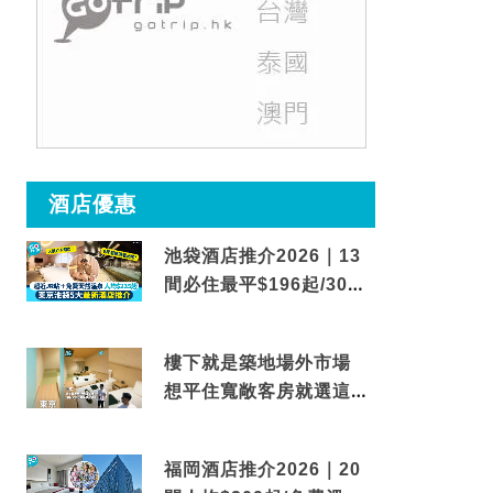
酒店優惠
池袋酒店推介2026｜13
間必住最平$196起/30秒
到車站/免費碳酸溫泉
樓下就是築地場外市場
想平住寬敞客房就選這間
東京酒店
福岡酒店推介2026｜20