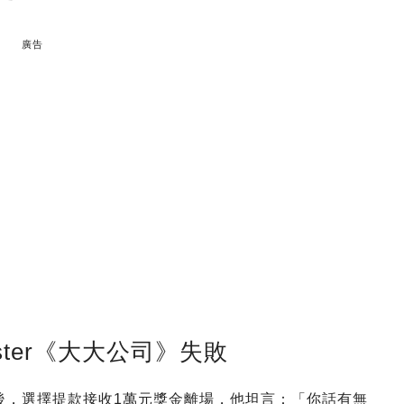
廣告
ster《大大公司》失敗
友》後，選擇提款接收1萬元獎金離場，他坦言：「你話有無