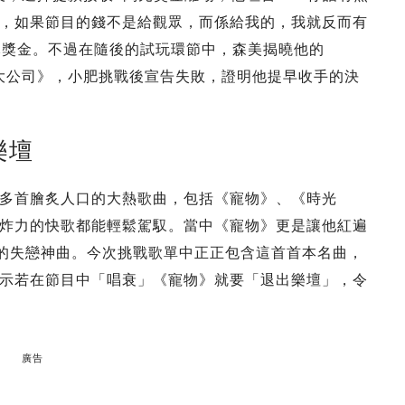
，如果節目的錢不是給觀眾，而係給我的，我就反而有
元獎金。不過在隨後的試玩環節中，森美揭曉他的
ng的《大大公司》，小肥挑戰後宣告失敗，證明他提早收手的決
樂壇
多首膾炙人口的大熱歌曲，包括《寵物》、《時光
炸力的快歌都能輕鬆駕馭。當中《寵物》更是讓他紅遍
的失戀神曲。今次挑戰歌單中正正包含這首首本名曲，
示若在節目中「唱衰」《寵物》就要「退出樂壇」，令
廣告