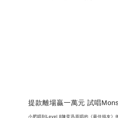
提款離場贏一萬元 試唱Mon
小肥唱到Level 8陳奕迅原唱的《最佳損