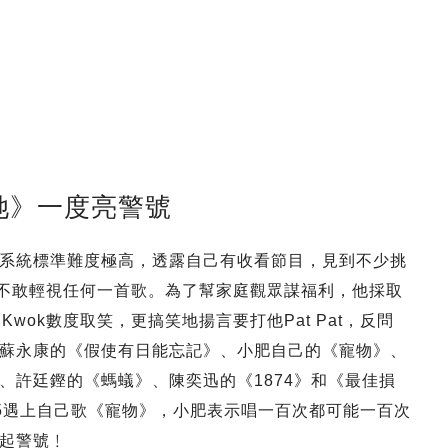
她》一度亮警號
系統標準難度極高，透露自己有收看節目，見到不少挑
不敢輕視任何一首歌。為了幫家庭觀眾謀福利，他採取
Kwok數度取笑，更搞笑地揚言要打他Pat Pat，反問
蘇永康的《假使有日能忘記》、小肥自己的《寵物》、
、許廷鏗的《螞蟻》、陳奕迅的《1874》和《最佳損
vel 5遇上自己歌《寵物》，小肥表示唱一百次都可能一百次
起警號﹗