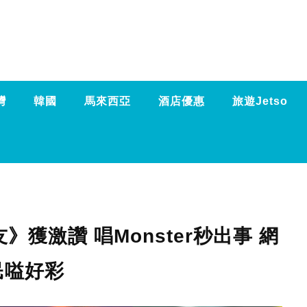
灣
韓國
馬來西亞
酒店優惠
旅遊Jetso
獲激讚 唱Monster秒出事 網
民嗌好彩