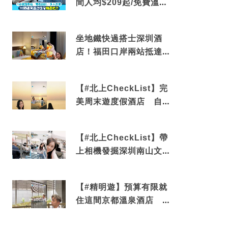
間人均$209起/免費溫泉/
近博多車站
坐地鐵快過搭士深圳酒
店！福田口岸兩站抵達
還有免費烘洗服務
【#北上CheckList】完
美周末遊度假酒店 自帶
電影院 必打卡深圳膠囊
列車
【#北上CheckList】帶
上相機發掘深圳南山文藝
角落 2天1夜住進海景套
房享受私人時光
【#精明遊】預算有限就
住這間京都溫泉酒店 車
站行5分鐘可達 必吃自助
早餐