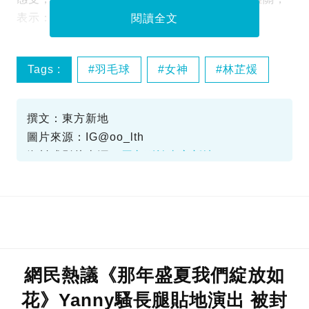
表示：「雖然困難，但一切都是值得的。」
閱讀全文
Tags :
羽毛球
女神
林芷煖
骨癌
撰文：東方新地
圖片來源：IG@oo_lth
資料或影片來源：
原文刊於東方新地
網民熱議《那年盛夏我們綻放如
花》Yanny騷長腿貼地演出 被封