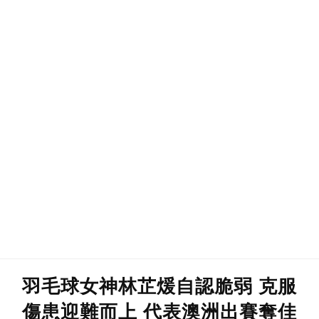
羽毛球女神林芷煖自認脆弱 克服
傷患迎難而上 代表澳洲出賽奪佳