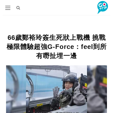
66歲鄭裕玲簽生死狀上戰機 挑戰
極限體驗超強G-Force：feel到所
有嘢扯埋一邊