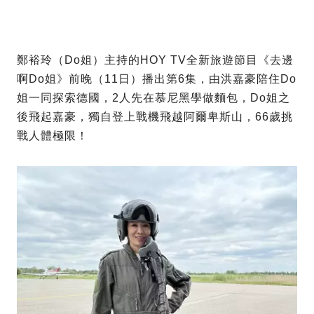
鄭裕玲（Do姐）主持的HOY TV全新旅遊節目《去邊
啊Do姐》前晚（11日）播出第6集，由洪嘉豪陪住Do
姐一同探索德國，2人先在慕尼黑學做麵包，Do姐之
後飛起嘉豪，獨自登上戰機飛越阿爾卑斯山，66歲挑
戰人體極限！