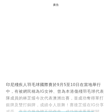
廣告
印尼殘疾人羽毛球國際賽於9月5至10日在當地舉行
中，有被網民稱為IG女神、曾為本港傷殘羽毛球代表
隊成員的林芷煖今次代表澳洲出賽，並成功奪得單打
銀牌及雙打銅牌，成績令人鼓舞！賽後芷煖在IG分享
感受，直言克服身體不同傷患，成功捱過重重難關，