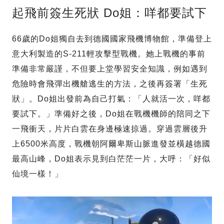
起飛前簽生死狀 Do姐：咩都要試下
66歲的Do姐獨自去到德國國家飛機博物館，準備登上
意大利製造的S-211輕攻擊型戰機。她上戰機的事前
準備非常嚴謹，不但要上堂學習安全知識，例如遇到
危險時會飛彈出機艙逃生的方法，之後再簽署「生死
狀」。Do姐出發前為自己打氣：「人就活一次，咩都
要試下。」準備好之後，Do姐在戰機機師的陪同之下
一飛衝天，片片白雲在身邊極速掠過。穿過雲層後升
上6500米高度，戰機朝阿爾卑斯山脈進發並橫越德國
最高山峰，Do姐表示見到白茫茫一片，大呼：「好似
仙境一樣！」