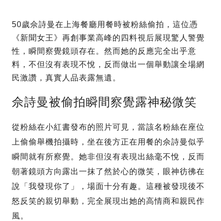
50歲佘詩曼在上海餐廳用餐時被粉絲偷拍，這位憑
《新聞女王》再創事業高峰的四料視后展現驚人警覺
性，瞬間察覺鏡頭存在。然而她的反應完全出乎意
料，不但沒有表現不悅，反而做出一個舉動讓全場網
民激讚，真實人品表露無遺。
佘詩曼被偷拍瞬間察覺露神秘微笑
從粉絲在小紅書發布的照片可見，當該名粉絲在座位
上偷偷舉機拍攝時，坐在後方正在用餐的佘詩曼似乎
瞬間就有所察覺。她非但沒有表現出絲毫不悅，反而
朝著鏡頭方向露出一抹了然於心的微笑，眼神彷彿在
說「我發現你了」，場面十分有趣。這種被發現後不
怒反笑的親切舉動，完全展現出她的高情商和親民作
風。