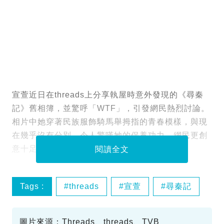
宣萱近日在threads上分享執屋時意外發現的《尋秦
記》舊相簿，並驚呼「WTF」，引發網民熱烈討論。
相片中她穿著民族服飾騎馬舉拇指的青春模樣，與現
在幾乎沒有分別，令人驚嘆她的保養功力。網民更創
意十足地用劇中經典對白回應，場面相當有趣。
閱讀全文
Tags :
threads
宣萱
尋秦記
圖片來源：Threads、threads、TVB