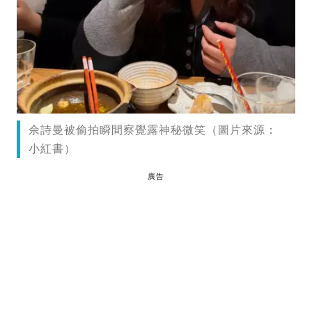
佘詩曼被偷拍瞬間察覺露神秘微笑（圖片來源：
小紅書）
廣告