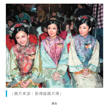
（圖片來源：新傳媒圖片庫）
廣告