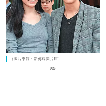
（圖片來源：新傳媒圖片庫）
廣告