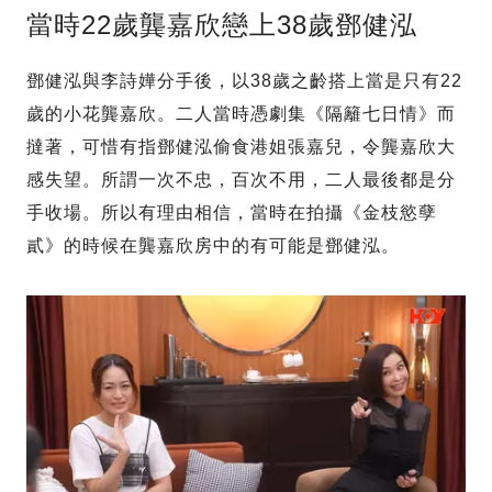
當時22歲龔嘉欣戀上38歲鄧健泓
鄧健泓與李詩嬅分手後，以38歲之齡搭上當是只有22
歲的小花龔嘉欣。二人當時憑劇集《隔籬七日情》而
撻著，可惜有指鄧健泓偷食港姐張嘉兒，令龔嘉欣大
感失望。所謂一次不忠，百次不用，二人最後都是分
手收場。所以有理由相信，當時在拍攝《金枝慾孽
貳》的時候在龔嘉欣房中的有可能是鄧健泓。