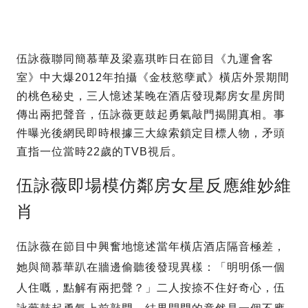
伍詠薇聯同簡慕華及梁嘉琪昨日在節目《九運會客
室》中大爆2012年拍攝《金枝慾孽貳》橫店外景期間
的桃色秘史，三人憶述某晚在酒店發現鄰房女星房間
傳出兩把聲音，伍詠薇更鼓起勇氣敲門揭開真相。事
件曝光後網民即時根據三大線索鎖定目標人物，矛頭
直指一位當時22歲的TVB視后。
伍詠薇即場模仿鄰房女星反應維妙維
肖
伍詠薇在節目中興奮地憶述當年橫店酒店隔音極差，
她與簡慕華趴在牆邊偷聽後發現異樣：「明明係一個
人住嘅，點解有兩把聲？」二人按捺不住好奇心，伍