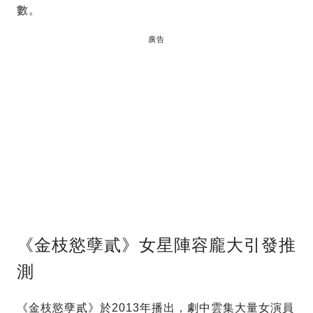
數。
廣告
《金枝慾孽貳》女星陣容龐大引發推
測
《金枝慾孽貳》於2013年播出，劇中雲集大量女演員