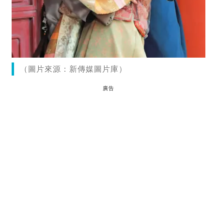
（圖片來源：新傳媒圖片庫）
廣告