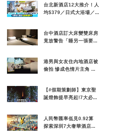
台北新酒店12大推介！人
均$379／日式大浴場／1
分鐘到捷運／米芝蓮推介
台中酒店訂大床變雙床房
竟放警告「睡另一張要加
錢」網民：好孤寒
港男與女友住內地酒店被
偷拍 慘成色情片主角 鏡
頭位置曝光 逾180間酒店
中招
【#假期策劃師】東京聖
誕燈飾提早亮起!7大必去
打卡點 快把路線收藏吧
人民幣匯率低見0.92算
探索深圳7大奢華酒店體