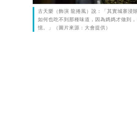
古天樂（飾演 龍捲風）說：「其實城寨浸
如何也吃不到那種味道，因為媽媽才做到，
憶。」（圖片來源：大會提供）