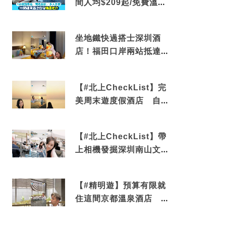
間人均$209起/免費溫泉/
近博多車站
坐地鐵快過搭士深圳酒
店！福田口岸兩站抵達
還有免費烘洗服務
【#北上CheckList】完
美周末遊度假酒店 自帶
電影院 必打卡深圳膠囊
列車
【#北上CheckList】帶
上相機發掘深圳南山文藝
角落 2天1夜住進海景套
房享受私人時光
【#精明遊】預算有限就
住這間京都溫泉酒店 車
站行5分鐘可達 必吃自助
早餐