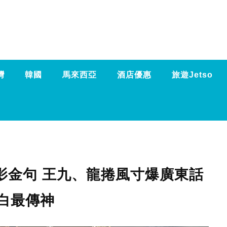
灣
韓國
馬來西亞
酒店優惠
旅遊Jetso
影金句 王九、龍捲風寸爆廣東話
白最傳神