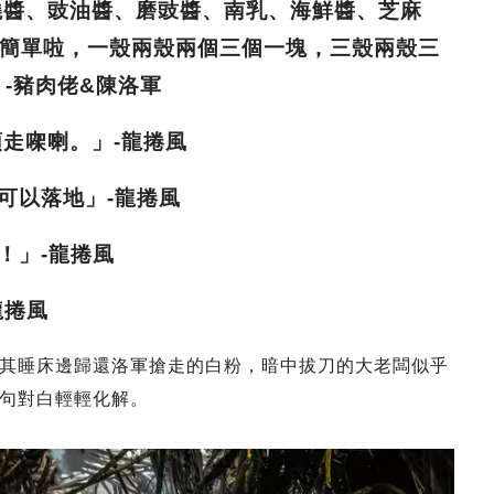
叉燒醬、豉油醬、磨豉醬、南乳、海鮮醬、芝麻
簡單啦，一殼兩殼兩個三個一塊，三殼兩殼三
-豬肉佬&陳洛軍
頭走㗎喇。」-龍捲風
可以落地」-龍捲風
！」-龍捲風
龍捲風
其睡床邊歸還洛軍搶走的白粉，暗中拔刀的大老闆似乎
句對白輕輕化解。