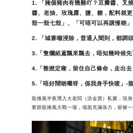
1. 「腌個豬肉有幾難吖？豆瓣醬、
醬、老抽、玫瑰露、鹽、糖，配料就更
殼一殼七殼」、「可唔可以再講慢啲」 
2. 「城寨嗰浸除，普通人聞到，都調
3.「隻爛紙鳶飄來飄去，唔知幾時候先
4.「整撚定㗎，留住自己條命，走出去
5.「唔好鬧啲𡃁呀，係我身手快喳」-
龍捲風半夜潛入大老闆（洪金寶）私竇，現身
要跟龍捲風大戰一場，場面充滿張力，卻被一