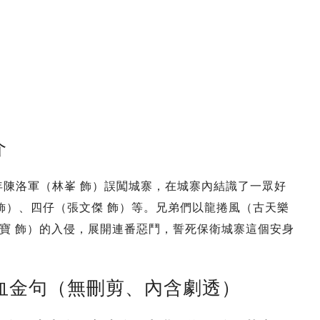
介
年陳洛軍（林峯 飾）誤闖城寨，在城寨內結識了一眾好
飾）、四仔（張文傑 飾）等。兄弟們以龍捲風（古天樂
寶 飾）的入侵，展開連番惡鬥，誓死保衛城寨這個安身
血金句（無刪剪、內含劇透）