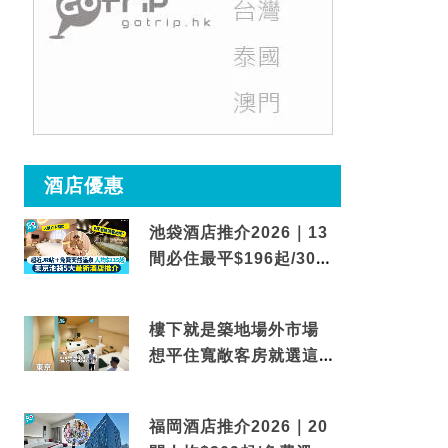
酒店優惠
池袋酒店推介2026｜13
間必住最平$196起/30秒
到車站/免費碳酸溫泉
樓下就是築地場外市場
想平住寬敞客房就選這間
東京酒店
福岡酒店推介2026｜20