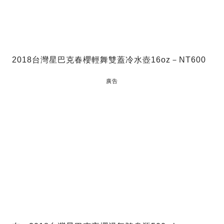
2018台灣星巴克春櫻輕舞雙蓋冷水壺16oz－NT600
廣告