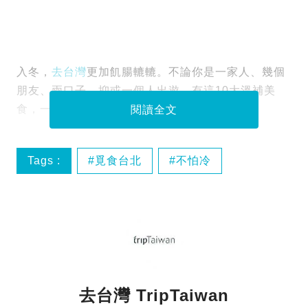
入冬，
去台灣
更加飢腸轆轆。不論你是一家人、幾個
朋友、兩口子，抑或一個人出遊，有這10大溫補美
食，一定不會覺得冷！
閱讀全文
Tags :
覓食台北
不怕冷
台北吃
台北美食
去台灣 TripTaiwan