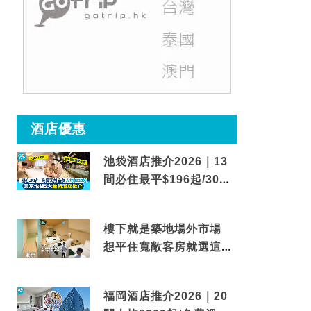
酒店優惠
池袋酒店推介2026｜13
間必住最平$196起/30秒
到車站/免費碳酸溫泉
樓下就是築地場外市場
想平住寬敞客房就選這間
東京酒店
福岡酒店推介2026｜20