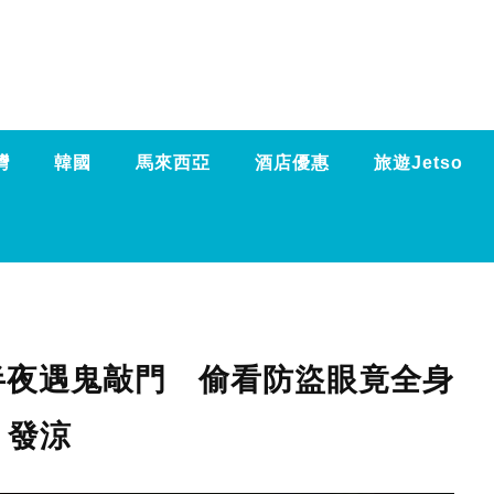
灣
韓國
馬來西亞
酒店優惠
旅遊Jetso
半夜遇鬼敲門 偷看防盜眼竟全身
發涼