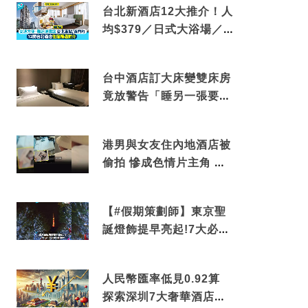
台北新酒店12大推介！人
均$379／日式大浴場／1
分鐘到捷運／米芝蓮推介
台中酒店訂大床變雙床房
竟放警告「睡另一張要加
錢」網民：好孤寒
港男與女友住內地酒店被
偷拍 慘成色情片主角 鏡
頭位置曝光 逾180間酒店
中招
【#假期策劃師】東京聖
誕燈飾提早亮起!7大必去
打卡點 快把路線收藏吧
人民幣匯率低見0.92算
探索深圳7大奢華酒店體