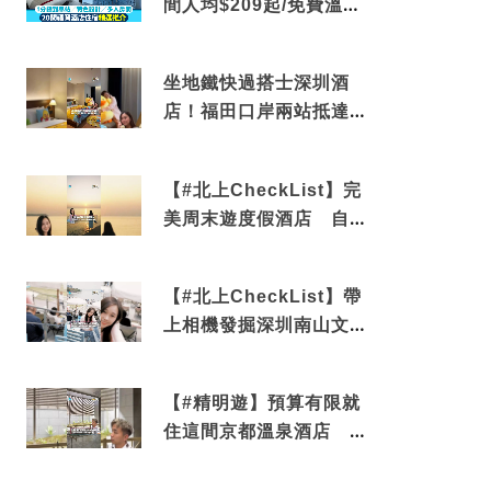
間人均$209起/免費溫泉/
近博多車站
坐地鐵快過搭士深圳酒
店！福田口岸兩站抵達
還有免費烘洗服務
【#北上CheckList】完
美周末遊度假酒店 自帶
電影院 必打卡深圳膠囊
列車
【#北上CheckList】帶
上相機發掘深圳南山文藝
角落 2天1夜住進海景套
房享受私人時光
【#精明遊】預算有限就
住這間京都溫泉酒店 車
站行5分鐘可達 必吃自助
早餐