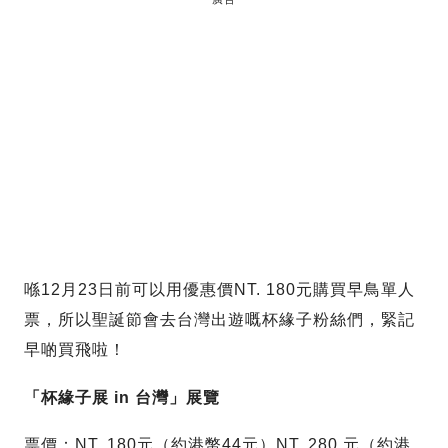
喺12月23日前可以用優惠價NT. 180元購買早鳥單人
票，所以聖誕節會去台灣出遊嘅杯緣子粉絲們，緊記
早啲買飛啦！
「杯緣子展 in 台灣」展覽
票價：NT. 180元（約港幣44元）NT. 280 元（約港