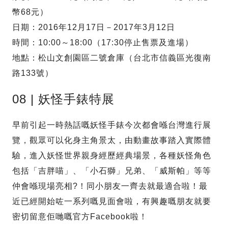
幣68元）
日期：2016年12月17日－2017年3月12日
時間：10:00～18:00（17:30停止售票及進場）
地點：松山文創園區二號倉庫（台北市信義區光復南
路133號）
08 | 妖怪手錶特展
早前引起一時熱話嘅妖怪手錶今次都會喺台灣進行展
覽，觀眾可以化身主角景太，由動畫故事踏入實際體
驗，進入妖怪世界親身經歷經典場景，各種妖怪角色
包括「吉胖喵」、「小石獅」兄弟、「威斯帕」等等
仲會喺現場亮相?！同小朋友一齊去就最適合啦！最
近已經開始咗一系列嘅見面會啦，有興趣嘅朋友就要
密切留意佢哋嘅官方Facebook啦！