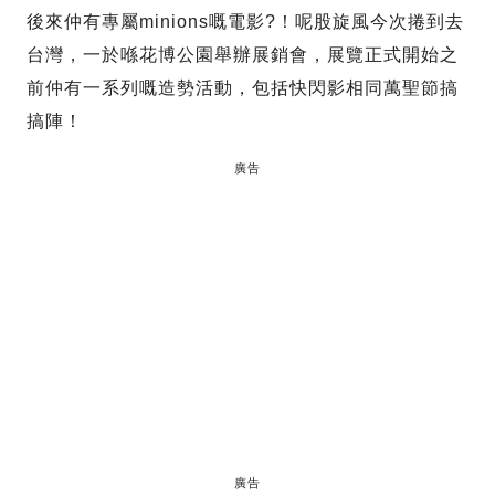
後來仲有專屬minions嘅電影?！呢股旋風今次捲到去
台灣，一於喺花博公園舉辦展銷會，展覽正式開始之
前仲有一系列嘅造勢活動，包括快閃影相同萬聖節搞
搞陣！
廣告
廣告