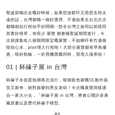
聖誕節喺出走嘅好時候，如果想放鬆吓又唔想去得太
遠的話，台灣都喺一個好選擇。不過如果去台北次次
都喺相似行程似乎好悶喎⋯想令台灣之旅同以前唔同
其實好簡單，有唔少 展覽 都會喺聖誕期間進行，今
次就搜集咗八個期間限定嘅展覽，不如睇吓有冇邊個
啱你心水，plan埋入行程啦！大部分展覽都有早鳥優
惠，唔好執輸，一於買機票嘅同時，買埋入場券啦！
01 | 杯緣子展 in 台灣
杯緣子令扭蛋熱潮再次流行，呢個藍色裙嘅OL動作搞
笑又新奇，絕對娛樂到男女老幼！今次嘅展覽同樣適
合一家大小去，「杯緣子展 in 台灣」將會公開許多典
藏原畫以及歷代杯緣子模型。
廣告