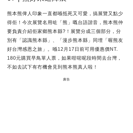
熊本熊俾人印象一直都喺抵死又可愛，搞展覽又點少
得佢！今次展覽名用咗「熊」嘅台語諧音，熊本熊仲
要負責介紹佢家鄉熊本縣?！展覽分成三個部分，分
別有「認識熊本縣」、「漫步熊本縣」同埋「喔熊友
好台灣感恩之旅」。喺12月17日前可用優惠價NT.
180元購買早鳥單人票，如果咁啱呢段時間去台灣，
不如去試下有冇機會見到熊本熊真人啦！
廣告