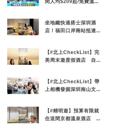
間人均$209起/免費溫泉/
近博多車站
坐地鐵快過搭士深圳酒
店！福田口岸兩站抵達
還有免費烘洗服務
【#北上CheckList】完
美周末遊度假酒店 自帶
電影院 必打卡深圳膠囊
列車
【#北上CheckList】帶
上相機發掘深圳南山文藝
角落 2天1夜住進海景套
房享受私人時光
【#精明遊】預算有限就
住這間京都溫泉酒店 車
站行5分鐘可達 必吃自助
早餐