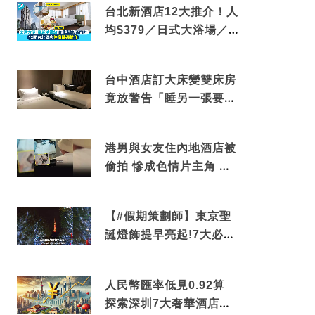
台北新酒店12大推介！人
均$379／日式大浴場／1
分鐘到捷運／米芝蓮推介
台中酒店訂大床變雙床房
竟放警告「睡另一張要加
錢」網民：好孤寒
港男與女友住內地酒店被
偷拍 慘成色情片主角 鏡
頭位置曝光 逾180間酒店
中招
【#假期策劃師】東京聖
誕燈飾提早亮起!7大必去
打卡點 快把路線收藏吧
人民幣匯率低見0.92算
探索深圳7大奢華酒店體