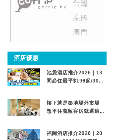
酒店優惠
池袋酒店推介2026｜13
間必住最平$196起/30秒
到車站/免費碳酸溫泉
樓下就是築地場外市場
想平住寬敞客房就選這間
東京酒店
福岡酒店推介2026｜20