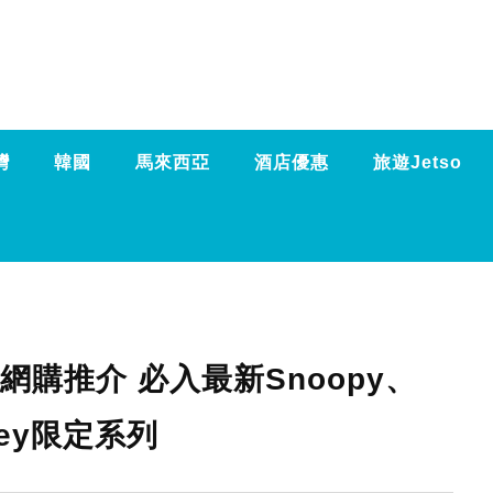
灣
韓國
馬來西亞
酒店優惠
旅遊Jetso
購推介 必入最新Snoopy、
key限定系列