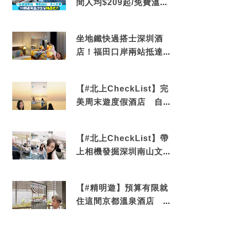
間人均$209起/免費溫泉/
近博多車站
坐地鐵快過搭士深圳酒
店！福田口岸兩站抵達
還有免費烘洗服務
【#北上CheckList】完
美周末遊度假酒店 自帶
電影院 必打卡深圳膠囊
列車
【#北上CheckList】帶
上相機發掘深圳南山文藝
角落 2天1夜住進海景套
房享受私人時光
【#精明遊】預算有限就
住這間京都溫泉酒店 車
站行5分鐘可達 必吃自助
早餐