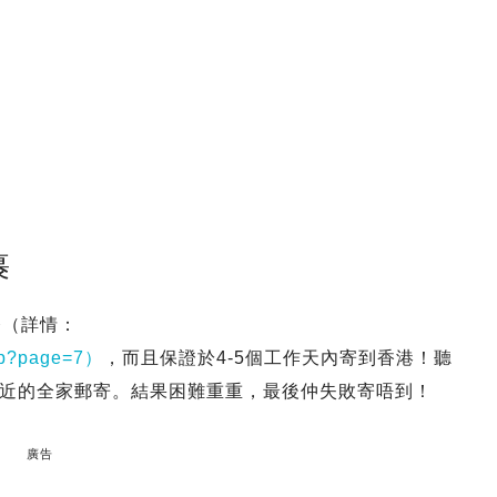
裹
務（詳情：
asp?page=7）
，而且保證於4-5個工作天內寄到香港！聽
近的全家郵寄。結果困難重重，最後仲失敗寄唔到！
廣告