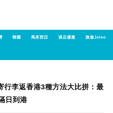
灣
韓國
馬來西亞
酒店優惠
旅遊Jetso
寄行李返香港3種方法大比拼：最
隔日到港