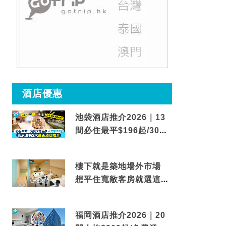
酒店優惠
池袋酒店推介2026｜13
間必住最平$196起/30秒
到車站/免費碳酸溫泉
樓下就是築地場外市場
想平住寬敞客房就選這間
東京酒店
福岡酒店推介2026｜20