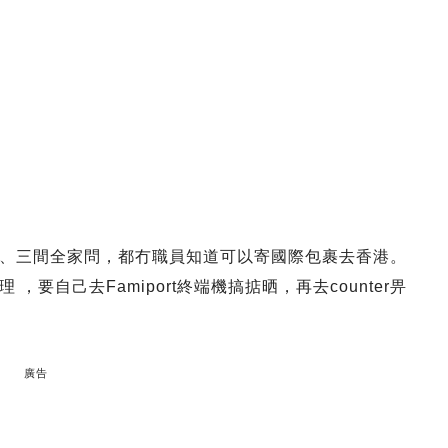
、三間全家問，都冇職員知道可以寄國際包裹去香港。
，要自己去Famiport終端機搞掂晒，再去counter畀
廣告