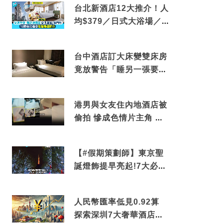
台北新酒店12大推介！人
均$379／日式大浴場／1
分鐘到捷運／米芝蓮推介
台中酒店訂大床變雙床房
竟放警告「睡另一張要加
錢」網民：好孤寒
港男與女友住內地酒店被
偷拍 慘成色情片主角 鏡
頭位置曝光 逾180間酒店
中招
【#假期策劃師】東京聖
誕燈飾提早亮起!7大必去
打卡點 快把路線收藏吧
人民幣匯率低見0.92算
探索深圳7大奢華酒店體