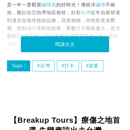
是一年一度觀賞
繡球花
的好時光！傳統洋
繡球
不耐
熱，難以在亞熱帶地區種植，好彩
台灣
近年自家研發
到適宜在地培植的品種，花形稍細，但色彩更為艷
麗。提到
繡球
花田的規模，要數
苗栗
縣最盛大，是次
盤點5大打卡點，助大家捕捉繡球花最美一面，影出
仙氣！
閱讀全文
Tags :
台灣
打卡
苗栗
【Breakup Tours】療傷之地首