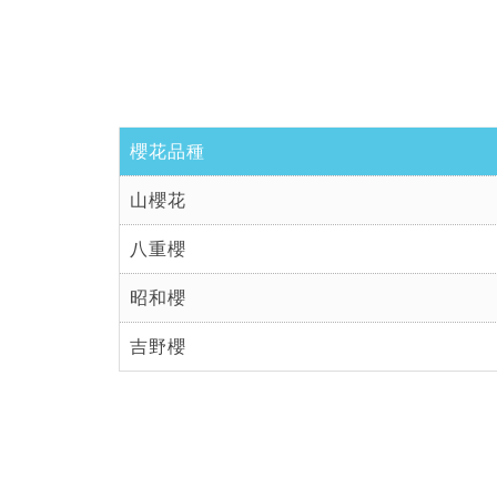
櫻花品種
山櫻花
八重櫻
昭和櫻
吉野櫻