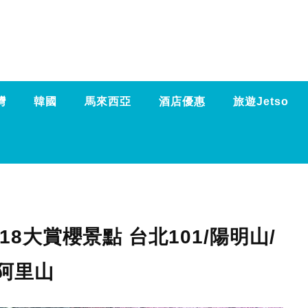
灣
韓國
馬來西亞
酒店優惠
旅遊Jetso
18大賞櫻景點 台北101/陽明山/
阿里山