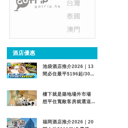
酒店優惠
池袋酒店推介2026｜13
間必住最平$196起/30秒
到車站/免費碳酸溫泉
樓下就是築地場外市場
想平住寬敞客房就選這間
東京酒店
福岡酒店推介2026｜20