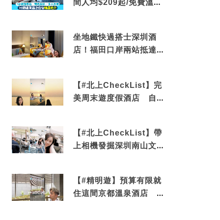
間人均$209起/免費溫泉/
近博多車站
坐地鐵快過搭士深圳酒
店！福田口岸兩站抵達
還有免費烘洗服務
【#北上CheckList】完
美周末遊度假酒店 自帶
電影院 必打卡深圳膠囊
列車
【#北上CheckList】帶
上相機發掘深圳南山文藝
角落 2天1夜住進海景套
房享受私人時光
【#精明遊】預算有限就
住這間京都溫泉酒店 車
站行5分鐘可達 必吃自助
早餐