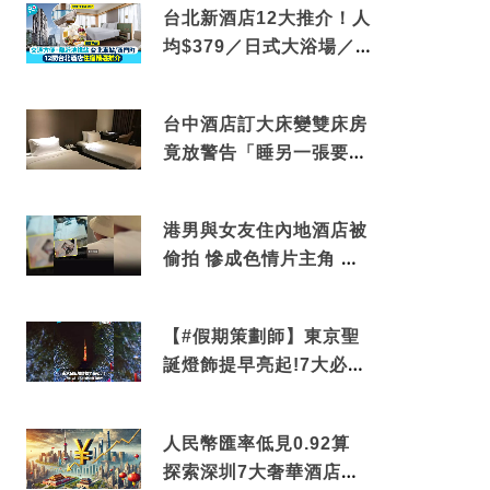
台北新酒店12大推介！人
均$379／日式大浴場／1
分鐘到捷運／米芝蓮推介
台中酒店訂大床變雙床房
竟放警告「睡另一張要加
錢」網民：好孤寒
港男與女友住內地酒店被
偷拍 慘成色情片主角 鏡
頭位置曝光 逾180間酒店
中招
【#假期策劃師】東京聖
誕燈飾提早亮起!7大必去
打卡點 快把路線收藏吧
人民幣匯率低見0.92算
探索深圳7大奢華酒店體