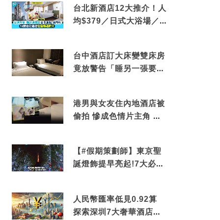
台北新酒店12大推介！人
均$379／日式大浴場／1
分鐘到捷運／米芝蓮推介
台中酒店訂大床變雙床房
竟放警告「睡另一張要加
錢」網民：好孤寒
港男與女友住內地酒店被
偷拍 慘成色情片主角 鏡
頭位置曝光 逾180間酒店
中招
【#假期策劃師】東京聖
誕燈飾提早亮起!7大必去
打卡點 快把路線收藏吧
人民幣匯率低見0.92算
探索深圳7大奢華酒店體