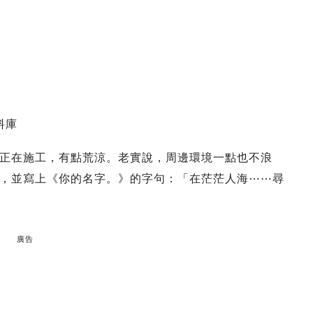
料庫
正在施工，有點荒涼。老實說，周邊環境一點也不浪
，並寫上《你的名字。》的字句：「在茫茫人海⋯⋯尋
廣告