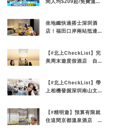
間人均$209起/免費溫泉/
近博多車站
坐地鐵快過搭士深圳酒
店！福田口岸兩站抵達
還有免費烘洗服務
【#北上CheckList】完
美周末遊度假酒店 自帶
電影院 必打卡深圳膠囊
列車
【#北上CheckList】帶
上相機發掘深圳南山文藝
角落 2天1夜住進海景套
房享受私人時光
【#精明遊】預算有限就
住這間京都溫泉酒店 車
站行5分鐘可達 必吃自助
早餐