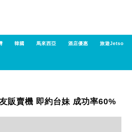
灣
韓國
馬來西亞
酒店優惠
旅遊Jetso
販賣機 即約台妹 成功率60%