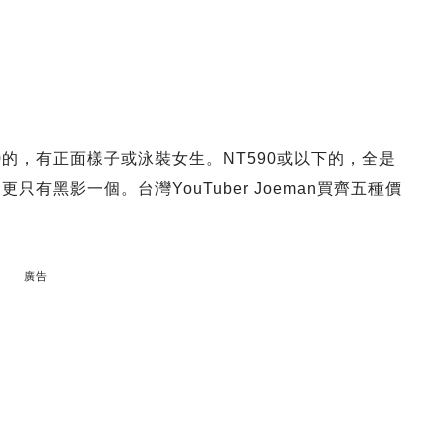
0的，有正面樣子或泳裝女生。NT590或以下的，全是
只有黑影一個。台灣YouTuber Joeman買齊五種價
廣告