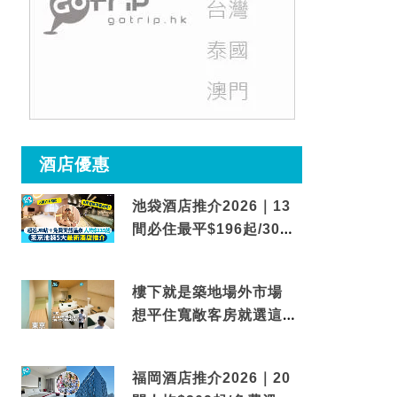
酒店優惠
池袋酒店推介2026｜13
間必住最平$196起/30秒
到車站/免費碳酸溫泉
樓下就是築地場外市場
想平住寬敞客房就選這間
東京酒店
福岡酒店推介2026｜20