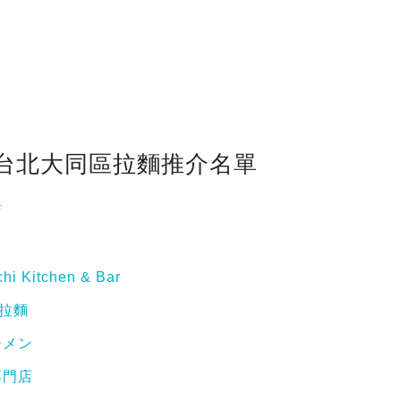
間台北大同區拉麵推介名單
店
itchen & Bar
拉麵
ーメン
專門店