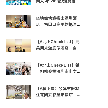
間人均$209起/免費溫泉/
近博多車站
坐地鐵快過搭士深圳酒
店！福田口岸兩站抵達
還有免費烘洗服務
【#北上CheckList】完
美周末遊度假酒店 自帶
電影院 必打卡深圳膠囊
列車
【#北上CheckList】帶
上相機發掘深圳南山文藝
角落 2天1夜住進海景套
房享受私人時光
【#精明遊】預算有限就
住這間京都溫泉酒店 車
站行5分鐘可達 必吃自助
早餐