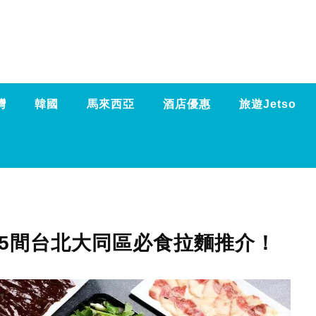
灣
韓國
馬來西亞
酒店優惠
旅遊Jetso
15間台北大同區必食拉麵推介！