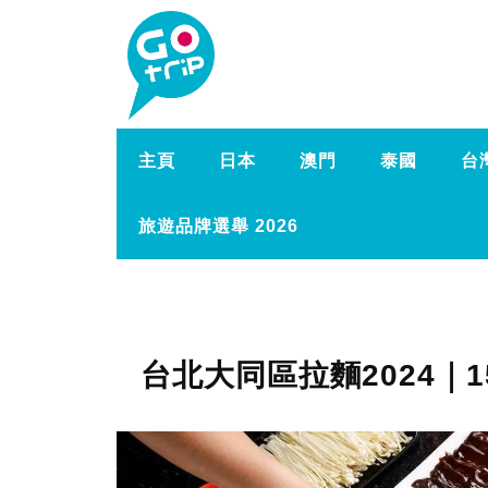
主頁
日本
澳門
泰國
台
旅遊品牌選舉 2026
台北大同區拉麵2024｜