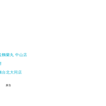
拉麵蘭丸 中山店
瘩
麵台北大同店
廣告