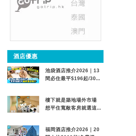
酒店優惠
池袋酒店推介2026｜13
間必住最平$196起/30秒
到車站/免費碳酸溫泉
樓下就是築地場外市場
想平住寬敞客房就選這間
東京酒店
福岡酒店推介2026｜20