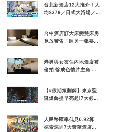
台北新酒店12大推介！人
均$379／日式大浴場／1
分鐘到捷運／米芝蓮推介
台中酒店訂大床變雙床房
竟放警告「睡另一張要加
錢」網民：好孤寒
港男與女友住內地酒店被
偷拍 慘成色情片主角 鏡
頭位置曝光 逾180間酒店
中招
【#假期策劃師】東京聖
誕燈飾提早亮起!7大必去
打卡點 快把路線收藏吧
人民幣匯率低見0.92算
探索深圳7大奢華酒店體