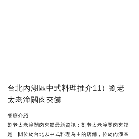
台北內湖區中式料理推介11）劉老
太老潼關肉夾饃
餐廳介紹：
劉老太老潼關肉夾饃最新資訊：劉老太老潼關肉夾饃
是一間位於台北以中式料理為主的店鋪，位於內湖區