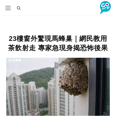
23樓窗外驚現馬蜂巢｜網民教用
茶飲射走 專家急現身揭恐怖後果