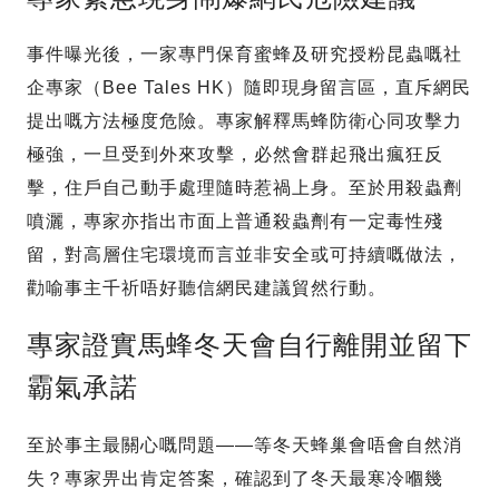
事件曝光後，一家專門保育蜜蜂及研究授粉昆蟲嘅社
企專家（Bee Tales HK）隨即現身留言區，直斥網民
提出嘅方法極度危險。專家解釋馬蜂防衛心同攻擊力
極強，一旦受到外來攻擊，必然會群起飛出瘋狂反
擊，住戶自己動手處理隨時惹禍上身。至於用殺蟲劑
噴灑，專家亦指出市面上普通殺蟲劑有一定毒性殘
留，對高層住宅環境而言並非安全或可持續嘅做法，
勸喻事主千祈唔好聽信網民建議貿然行動。
專家證實馬蜂冬天會自行離開並留下
霸氣承諾
至於事主最關心嘅問題——等冬天蜂巢會唔會自然消
失？專家畀出肯定答案，確認到了冬天最寒冷嗰幾