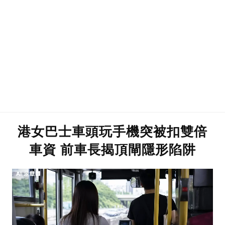
港女巴士車頭玩手機突被扣雙倍
車資 前車長揭頂閘隱形陷阱