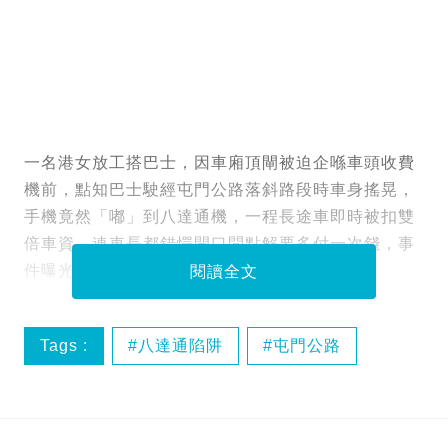
一名港女放工搭巴士，因車廂頂閘被迫企喺車頭收費
機前，點知巴士駛經屯門公路落斜路段時車身搖晃，
手機竟然「嘟」到八達通機，一程長途車即時被扣雙
倍車資。連車長都錯愕開口問點解要多付一次錢，事
件曝光後隨即引爆一眾苦主接力現身訴苦。
閱讀全文
Tags :
八達通陷阱
屯門公路
巴士誤扣車資