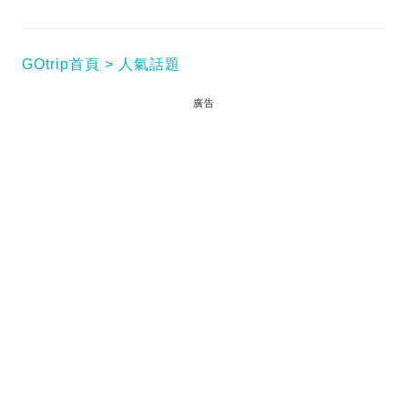
GOtrip首頁
人氣話題
廣告
一位曾經紅極一時嘅日本職業麻雀女神，20歲出道即