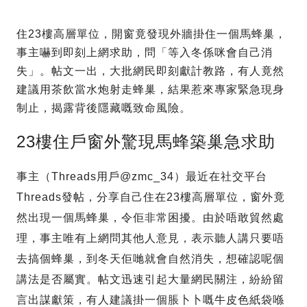
住23樓高層單位，開窗竟發現外牆掛住一個馬蜂巢，
事主嚇到即刻上網求助，問「等入冬係咪會自己消
失」。帖文一出，大批網民即刻獻計教路，有人竟然
建議用茶飲當水炮射走蜂巢，結果惹來專家緊急現身
制止，揭露背後隱藏嘅致命風險。
23樓住戶窗外驚現馬蜂築巢急求助
事主（Threads用戶@zmc_34）最近在社交平台
Threads發帖，分享自己住在23樓高層單位，窗外竟
然出現一個馬蜂巢，令佢非常困擾。由於唔敢貿然處
理，事主唯有上網問其他人意見，表示聽人講只要唔
去搞個蜂巢，到冬天佢哋就會自然消失，想確認呢個
講法是否屬實。帖文迅速引起大量網民關注，紛紛留
言出謀獻策，有人建議掛一個脹卜卜嘅牛皮色紙袋喺