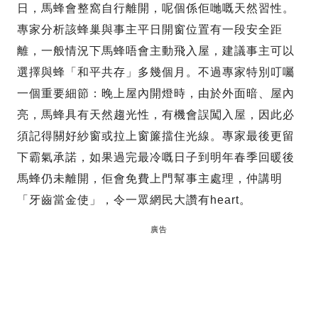
日，馬蜂會整窩自行離開，呢個係佢哋嘅天然習性。
專家分析該蜂巢與事主平日開窗位置有一段安全距
離，一般情況下馬蜂唔會主動飛入屋，建議事主可以
選擇與蜂「和平共存」多幾個月。不過專家特別叮囑
一個重要細節：晚上屋內開燈時，由於外面暗、屋內
亮，馬蜂具有天然趨光性，有機會誤闖入屋，因此必
須記得關好紗窗或拉上窗簾擋住光線。專家最後更留
下霸氣承諾，如果過完最冷嘅日子到明年春季回暖後
馬蜂仍未離開，佢會免費上門幫事主處理，仲講明
「牙齒當金使」，令一眾網民大讚有heart。
廣告