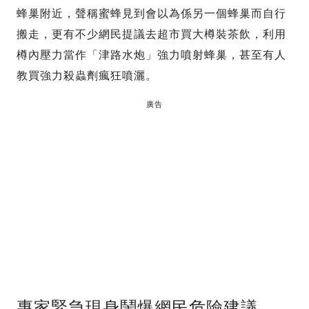
蜂巢附近，聲稱蜜蜂見到會以為係另一個蜂巢而自行
搬走，更有不少網民提議去超市買大樽裝茶飲，利用
樽內壓力當作「津路水炮」強力噴射蜂巢，甚至有人
教買強力殺蟲劑瘋狂噴灑。
廣告
專家緊急現身鬧爆網民危險建議