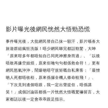
影片曝光後網民恍然大悟勁恐慌
事件曝光後，大批網民替自己抹一額汗，影片喺各大
旅遊群組瘋狂洗版！唔少網民睇完都話勁驚，大呻
「原來咁多年都唔知自己同死神擦身而過」、「以後
唔敢再嫌空姐煩，原來佢哋句句都係救命符！」更有
網民怒氣沖沖，鬧爆啲唔守規矩嘅自私乘客：「最憎
啲人死都唔收枱，原來係攞全機人條命較飛！」、
「下次見到邊個唔跟，我一定出聲提佢，唔係講
笑！」成個討論區都係一片恍然大悟嘅驚嚇留言，大
家都話以後一定會乖乖跟足指示。