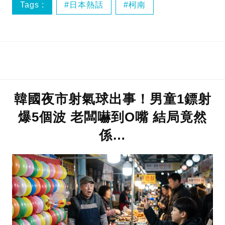
Tags :
日本熱話
柯南
電影趣聞
韓國夜市射氣球出事！男童1鏢射
爆5個波 老闆嚇到O嘴 結局竟然
係…