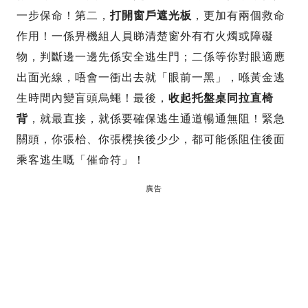
一步保命！第二，
打開窗戶遮光板
，更加有兩個救命
作用！一係畀機組人員睇清楚窗外有冇火燭或障礙
物，判斷邊一邊先係安全逃生門；二係等你對眼適應
出面光線，唔會一衝出去就「眼前一黑」，喺黃金逃
生時間內變盲頭烏蠅！最後，
收起托盤桌同拉直椅
背
，就最直接，就係要確保逃生通道暢通無阻！緊急
關頭，你張枱、你張櫈挨後少少，都可能係阻住後面
乘客逃生嘅「催命符」！
廣告