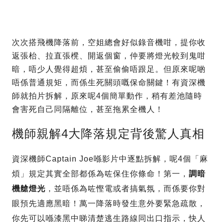
次次搭飛機降落前，空姐總會好似錄音機咁，提你收
返張枱、拉直張櫈、開返個窗，仲要將燈光較到鬼咁
暗，唔少人覺得超煩，甚至偷偷唔跟足。但原來呢啲
唔係普通規矩，而係生死關頭嘅保命關鍵！有資深機
師就拍片拆解，原來呢4個簡單動作，稍有差池隨時
會害死自己同隔離位，甚至拖累全機人！
機師親解4大降落規定背後驚人真相
資深機師Captain Joe喺影片中逐點拆解，呢4個「麻
煩」規定其實全部都係為咗保住你條命！第一，
調暗
機艙燈光
，並唔係為咗慳電或者搞氣氛，而係要你對
眼預先適應黑暗！萬一降落時發生意外要緊急疏散，
你先可以喺漆黑中睇清楚逃生路線同出口指示，快人