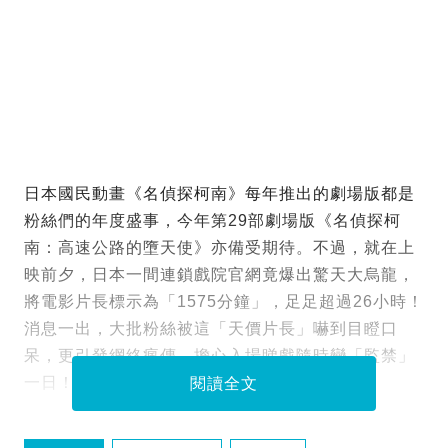
日本國民動畫《名偵探柯南》每年推出的劇場版都是
粉絲們的年度盛事，今年第29部劇場版《名偵探柯
南：高速公路的墮天使》亦備受期待。不過，就在上
映前夕，日本一間連鎖戲院官網竟爆出驚天大烏龍，
將電影片長標示為「1575分鐘」，足足超過26小時！
消息一出，大批粉絲被這「天價片長」嚇到目瞪口
呆，更引發網絡瘋傳，擔心入場睇戲隨時變「監禁」
一日！
閱讀全文