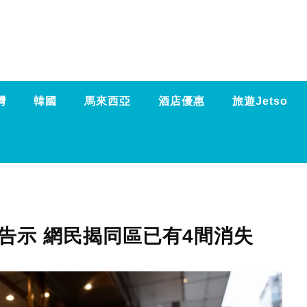
灣
韓國
馬來西亞
酒店優惠
旅遊Jetso
告示 網民揭同區已有4間消失