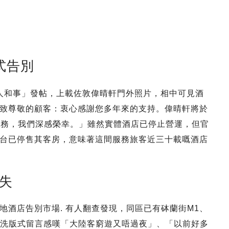
式告別
麻地人和事」發帖，上載佐敦偉晴軒門外照片，相中可見酒
致尊敬的顧客：衷心感謝您多年來的支持。偉晴軒將於
您服務，我們深感榮幸。」雖然實體酒店已停止營運，但官
台已停售其客房，意味著這間服務旅客近三十載嘅酒店
失
地酒店告別市場. 有人翻查發現，同區已有砵蘭街M1、
群組洗版式留言感嘆「大陸客窮遊又唔過夜」、「以前好多