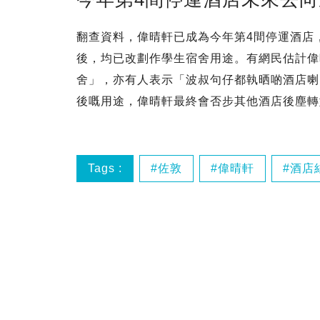
翻查資料，偉晴軒已成為今年第4間停運酒店，此
後，均已改劃作學生宿舍用途。有網民估計偉
舍」，亦有人表示「波叔句仔都執晒啲酒店喇
後嘅用途，偉晴軒最終會否步其他酒店後塵轉
Tags :
佐敦
偉晴軒
酒店