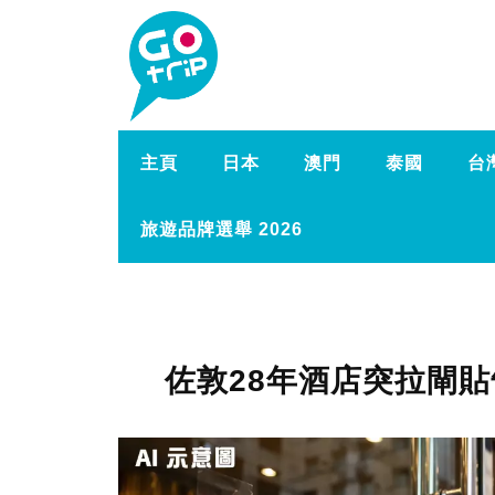
主頁
日本
澳門
泰國
台
旅遊品牌選舉 2026
佐敦28年酒店突拉閘貼