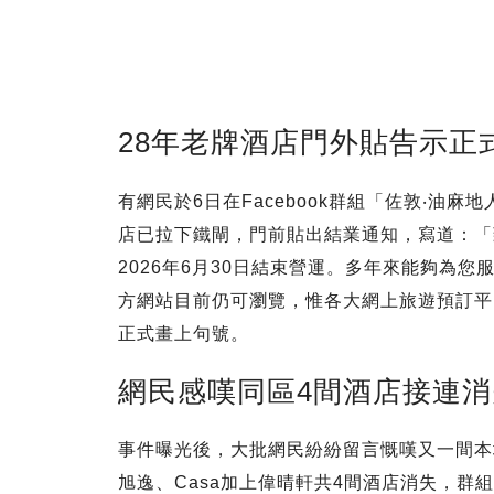
28年老牌酒店門外貼告示正
有網民於6日在Facebook群組「佐敦‧油
店已拉下鐵閘，門前貼出結業通知，寫道：「
2026年6月30日結束營運。多年來能夠為
方網站目前仍可瀏覽，惟各大網上旅遊預訂平
正式畫上句號。
網民感嘆同區4間酒店接連消
事件曝光後，大批網民紛紛留言慨嘆又一間本
旭逸、Casa加上偉晴軒共4間酒店消失，