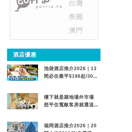
酒店優惠
池袋酒店推介2026｜13
間必住最平$196起/30秒
到車站/免費碳酸溫泉
樓下就是築地場外市場
想平住寬敞客房就選這間
東京酒店
福岡酒店推介2026｜20