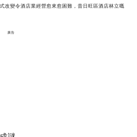
式改變令酒店業經營愈來愈困難，昔日旺區酒店林立嘅
廣告
成謎