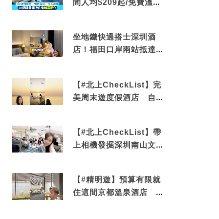
間人均$209起/免費溫泉/
近博多車站
坐地鐵快過搭士深圳酒
店！福田口岸兩站抵達
還有免費烘洗服務
【#北上CheckList】完
美周末遊度假酒店 自帶
電影院 必打卡深圳膠囊
列車
【#北上CheckList】帶
上相機發掘深圳南山文藝
角落 2天1夜住進海景套
房享受私人時光
【#精明遊】預算有限就
住這間京都溫泉酒店 車
站行5分鐘可達 必吃自助
早餐