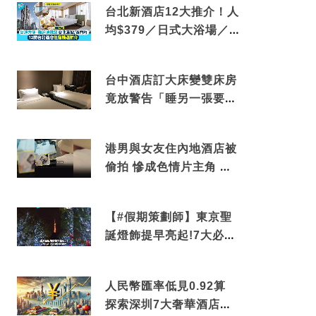
台北新酒店12大推介！人
均$379／日式大浴場／1
分鐘到捷運／米芝蓮推介
台中酒店訂大床變雙床房
竟放警告「睡另一張要加
錢」網民：好孤寒
港男與女友住內地酒店被
偷拍 慘成色情片主角 鏡
頭位置曝光 逾180間酒店
中招
【#假期策劃師】東京聖
誕燈飾提早亮起!7大必去
打卡點 快把路線收藏吧
人民幣匯率低見0.92算
探索深圳7大奢華酒店體