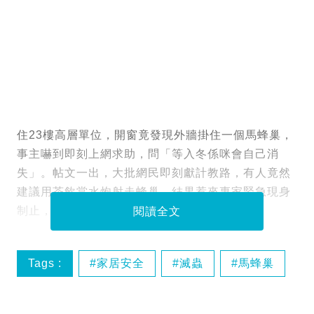
住23樓高層單位，開窗竟發現外牆掛住一個馬蜂巢，
事主嚇到即刻上網求助，問「等入冬係咪會自己消
失」。帖文一出，大批網民即刻獻計教路，有人竟然
建議用茶飲當水炮射走蜂巢，結果惹來專家緊急現身
制止，揭露背後隱藏嘅致命風險。
閱讀全文
Tags :
家居安全
滅蟲
馬蜂巢