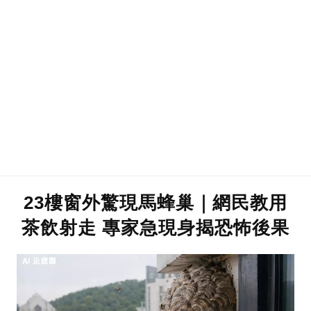
23樓窗外驚現馬蜂巢｜網民教用
茶飲射走 專家急現身揭恐怖後果