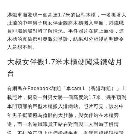
港鐵車廂驚現一個高達1.7米的巨型木櫃，一名挺著大
肚腩的中年男子與女伴企圖將木櫃搬入車廂，港鐵職
員即場到場對峙了解情況。事件照片在網上瘋傳，連
木櫃的真偽都引發激烈爭論，結果AI分析後的判斷令
人意想不到。
大叔女伴搬1.7米木櫃硬闖港鐵站月
台
有網民在Facebook群組「車cam L（香港群組）」上
載照片，揭發一對男女將一個高度約1.7米、幾乎頂到
車門頂部的巨型木櫃搬入港鐵站。照片可見，該名中
年男子挺著極為搶眼的大肚腩，與女伴站在木櫃旁
邊，而一名港鐵職員正站在對面與二人對峙了解情
況，不排除正阻止他們搬櫃乘車。有網民根據現場環