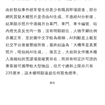
由於類似事件經常發生但甚少有職員即場跟進，部分
網民質疑木櫃照片是否由AI生成。不過經AI分析後，
結果顯示照片中港鐵月台幕門、車門、車卡編號、站
內燈光及反光均一致，沒有明顯錯位，人物手腳比例
亦屬正常。至於圖中文字較為模糊，AI判斷是上載至
社交平台後被壓縮所致，最終結論為「大機率是真實
照片，唔似純AI生成」。換言之，大叔與女伴搬木櫃
入港鐵站的荒謬場面確實存在，而持有特定許可證的
乘客雖可攜帶較大型物品，但尺寸總和上限亦只有
235厘米，該木櫃明顯遠超任何豁免標準。
廣告