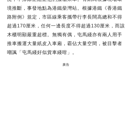
境推斷，事發地點為港鐵柴灣站。根據港鐵《香港鐵
路附例》規定，市區線乘客攜帶行李長闊高總和不得
超過170厘米，任何一邊長度不得超過130厘米，而該
木櫃明顯嚴重超標。無獨有偶，屯馬綫亦有兩人用手
推車搬運大量紙皮入車廂，霸佔大量空間，被目擊者
嘲諷「屯馬綫好似貨車綫咁」。
廣告