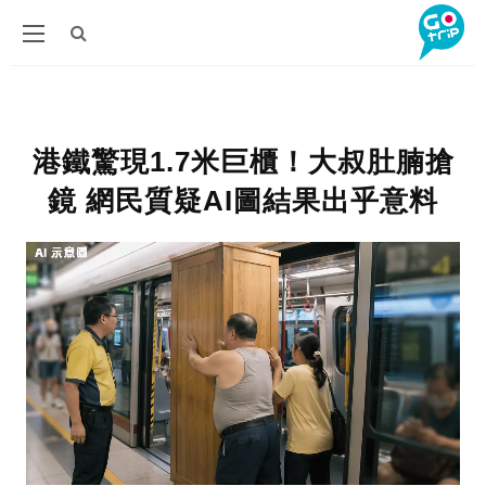
港鐵驚現1.7米巨櫃！大叔肚腩搶
鏡 網民質疑AI圖結果出乎意料