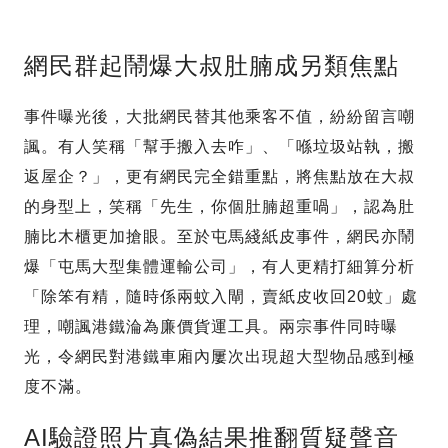
網民群起鬧爆大叔肚腩成另類焦點
事件曝光後，大批網民替其他乘客不值，紛紛留言嘲
諷。有人笑稱「幫手搬入去咋」、「喺垃圾站執，搬
返屋企？」，更有網民完全錯重點，將焦點放在大叔
的身型上，笑稱「先生，你個肚腩超重喎」，認為肚
腩比木櫃更加搶眼。至於屯馬綫紙皮事件，網民亦鬧
爆「屯馬大型集體運輸公司」，有人更精打細算分析
「除笨有精，隨時係兩蚊入閘，賣紙皮收回20蚊」處
理，嘲諷港鐵淪為廉價貨運工具。兩宗事件同時曝
光，令網民對港鐵車廂內屢次出現超大型物品感到極
度不滿。
AI驗證照片真偽結果推翻質疑聲音