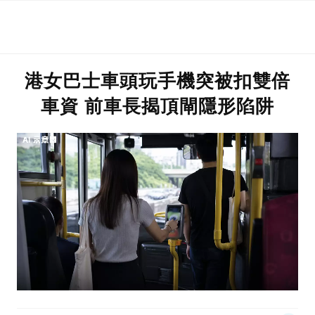
港女巴士車頭玩手機突被扣雙倍
車資 前車長揭頂閘隱形陷阱