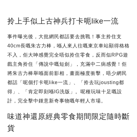
拎上手似上古神兵打卡呃like一流
事件曝光後，大批網民都話要去挑戰！事主拎住支
40cm長嘅朱古力棒，喺人來人往嘅東京車站顯得格格
不入，佢大呻感覺完全唔似拎住零食，反而似RPG遊
戲主角拎住「傳說中嘅短劍」，充滿中二病感覺！佢
將朱古力棒舉喺面前影相，畫面極度衝擊，唔少網民
都話「呢個打卡呃like一流」、「拎去玩jousting都
得」、「肯定即刻喺IG洗版」。呢種玩味十足嘅設
計，完全擊中鍾意新奇事物嘅年輕人市場。
味道神還原經典零食期間限定隨時斷
貨