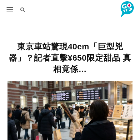
東京車站驚現40cm「巨型兇
器」？記者直擊¥650限定甜品 真
相竟係…