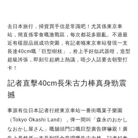
去日本旅行，掃貨買手信是常識吧！尤其係東京車
站，簡直係零食嘅激戰區，每次都花多眼亂。不過最
近有樣甜品就成功突圍，有記者喺東京車站發現一支
長達40cm嘅「巨型樹枝」，拎上手好似武器咁，造型
超級誇張，即刻引起網上熱議，唔少人話要去朝聖打
卡！
記者直擊40cm長朱古力棒真身勁震
撼
事源有位日本記者行經東京車站一番街嘅菓子樂園
（Tokyo Okashi Land），俾一間叫「森永のおかし
なおかし屋さん」嘅舖頭門口嘅巨型廣告牌嚇親！廣