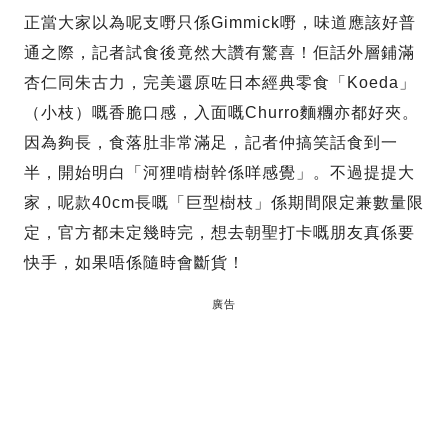
正當大家以為呢支嘢只係Gimmick嘢，味道應該好普
通之際，記者試食後竟然大讚有驚喜！佢話外層鋪滿
杏仁同朱古力，完美還原咗日本經典零食「Koeda」
（小枝）嘅香脆口感，入面嘅Churro麵糰亦都好夾。
因為夠長，食落肚非常滿足，記者仲搞笑話食到一
半，開始明白「河狸啃樹幹係咩感覺」。不過提提大
家，呢款40cm長嘅「巨型樹枝」係期間限定兼數量限
定，官方都未定幾時完，想去朝聖打卡嘅朋友真係要
快手，如果唔係隨時會斷貨！
廣告