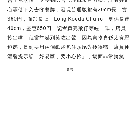
告上竟然係一支長到唔合常理嘅朱古力棒。記者好奇
心驅使下入去睇餐牌，發現普通版都有20cm長，賣
360円，而加長版「Long Koeda Churro」更係長達
40cm，盛惠650円！記者買完飛仔等咗一陣，店員一
拎出嚟，佢當堂嚇到笑咗出聲，因為實物真係太有壓
迫感，長到要用兩個紙袋包住頭尾先拎得穩，店員仲
溫馨提示話「好易斷，要小心拎」，場面非常搞笑！
廣告