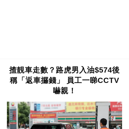
揸靚車走數？路虎男入油$574後
稱「返車攞錢」 員工一睇CCTV
嚇親！