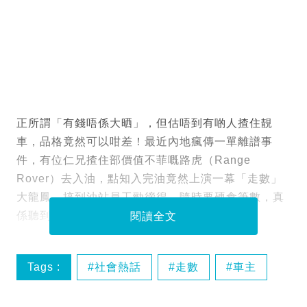
正所謂「有錢唔係大晒」，但估唔到有啲人揸住靚
車，品格竟然可以咁差！最近內地瘋傳一單離譜事
件，有位仁兄揸住部價值不菲嘅路虎（Range
Rover）去入油，點知入完油竟然上演一幕「走數」
大龍鳳，搞到油站員工勁徬徨，隨時要硬食筆數，真
係聽到都覺得嬲！
閱讀全文
Tags :
社會熱話
走數
車主