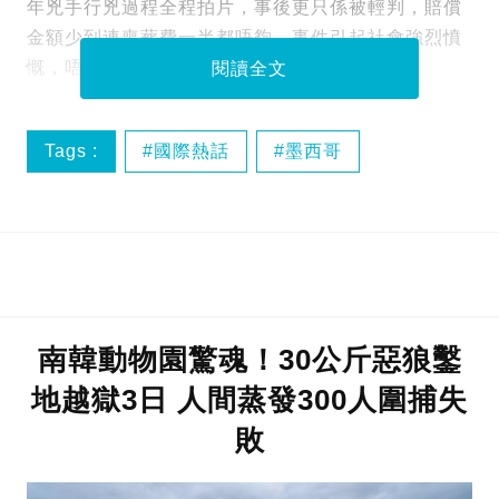
年兇手行兇過程全程拍片，事後更只係被輕判，賠償
金額少到連喪葬費一半都唔夠，事件引起社會強烈憤
慨，唔少人都替死者一家感到不值！
閱讀全文
Tags :
國際熱話
墨西哥
青少年犯罪
南韓動物園驚魂！30公斤惡狼鑿
地越獄3日 人間蒸發300人圍捕失
敗