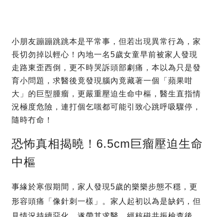
小朋友蹦蹦跳跳本是平常事，但若出現異常行為，家
長切勿掉以輕心！內地一名5歲女童早前被家人發現
走路東歪西倒，更不時哭訴頭部劇痛，本以為只是發
育小問題，求醫後竟發現腦內竟藏著一個「蘋果咁
大」的巨型腫瘤，更嚴重壓迫生命中樞，醫生直指情
況極度危險，連打個乞嗤都可能引致心跳呼吸驟停，
隨時冇命！
恐怖真相揭曉！6.5cm巨瘤壓迫生命
中樞
事緣於寒假期間，家人發現5歲的樂樂步態不穩，更
形容頭痛「像針刺一樣」。家人起初以為是缺鈣，但
見情況持續惡化，遂帶其求醫。經核磁共振檢查後，