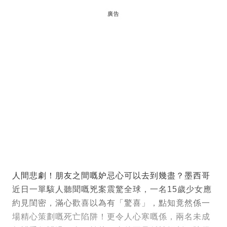
廣告
人間悲劇！朋友之間嘅妒忌心可以去到幾盡？墨西哥
近日一單駭人聽聞嘅兇案震驚全球，一名15歲少女應
約見閨密，滿心歡喜以為有「驚喜」，點知竟然係一
場精心策劃嘅死亡陷阱！更令人心寒嘅係，兩名未成