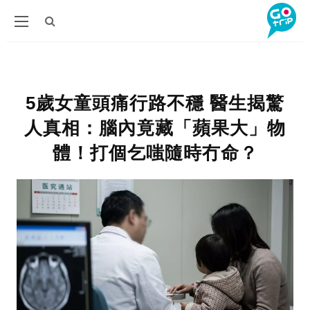
5歲女童頭痛行路不穩 醫生揭驚
人真相：腦內竟藏「蘋果大」物
體！打個乞嗤隨時冇命？