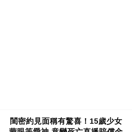
閨密約見面稱有驚喜！15歲少女
蒙眼等愛神 竟變死亡直播賠償金