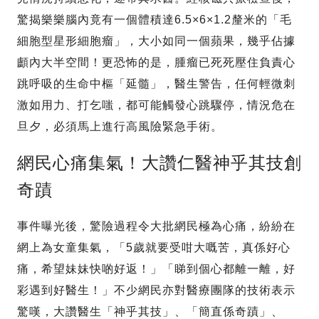
驚揭樂樂腦內竟有一個體積達6.5×6×1.2釐米的「毛
細胞型星形細胞瘤」，大小如同一個蘋果，幾乎佔據
顱內大半空間！更恐怖的是，腫瘤已死死壓住負責心
跳呼吸的生命中樞「延髓」，醫生警告，任何輕微刺
激如用力、打乞嗤，都可能觸發心跳驟停，情況危在
旦夕，必須馬上進行高風險緊急手術。
網民心痛集氣！大讚仁醫神乎其技創
奇蹟
事件曝光後，驚險過程令大批網民極為心痛，紛紛在
網上為女童集氣，「5歲就要受咁大嘅苦，真係好心
痛，希望妹妹快啲好返！」「睇到個心都離一離，好
彩遇到好醫生！」不少網民亦對醫療團隊的技術表示
驚嘆，大讚醫生「神乎其技」、「簡直係奇蹟」、