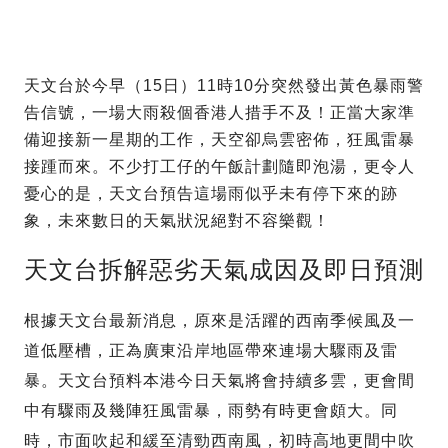
天文台於今早（15日）11時10分突然發出黃色暴雨警
告信號，一場大雨殺個香港人措手不及！正當大家準
備迎接新一星期的工作，天空卻烏雲密佈，狂風雷暴
接踵而來。不少打工仔的午飯計劃隨即泡湯，更令人
憂心的是，天文台預告這場雨似乎未有停下來的跡
象，未來數日的天氣狀況絕對不容樂觀！
天文台拆解惡劣天氣成因及即日預測
根據天文台最新消息，原來是活躍的西南季候風及一
道低壓槽，正為廣東沿岸地區帶來連場大驟雨及雷
暴。天文台預料本港今日天氣將會持續多雲，更會間
中有驟雨及幾陣狂風雷暴，雨勢有時更會頗大。同
時，市面吹起和緩至清勁西南風，初時高地更間中吹