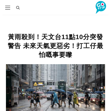
黃雨殺到！天文台11點10分突發
警告 未來天氣更惡劣！打工仔最
怕嘅事要嚟