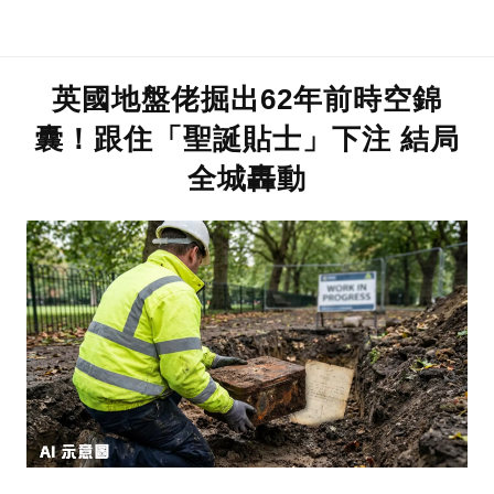
英國地盤佬掘出62年前時空錦
囊！跟住「聖誕貼士」下注 結局
全城轟動