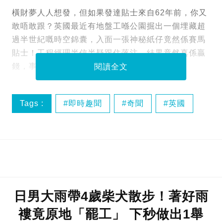
橫財夢人人想發，但如果發達貼士來自62年前，你又
敢唔敢跟？英國最近有地盤工喺公園掘出一個埋藏超
過半世紀嘅時空錦囊，入面一張神秘紙仔竟然係賽馬
貼士！工程經理半信半疑跟住落注，結果竟然真係贏
錢，事件離奇過電影，引起全城熱議！
閱讀全文
Tags :
即時趣聞
奇聞
英國
日男大雨帶4歲柴犬散步！著好雨
褸竟原地「罷工」 下秒做出1舉