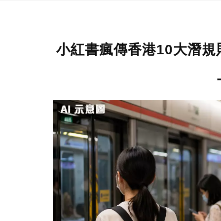
小紅書瘋傳香港10大潛規