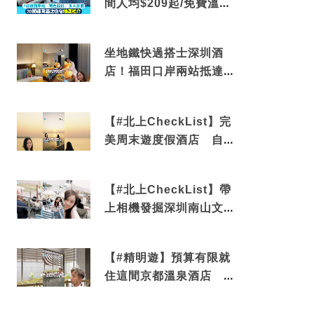
間人均$209起/免費溫泉/
近博多車站
坐地鐵快過搭士深圳酒
店！福田口岸兩站抵達
還有免費烘洗服務
【#北上CheckList】完
美周末遊度假酒店 自帶
電影院 必打卡深圳膠囊
列車
【#北上CheckList】帶
上相機發掘深圳南山文藝
角落 2天1夜住進海景套
房享受私人時光
【#精明遊】預算有限就
住這間京都溫泉酒店 車
站行5分鐘可達 必吃自助
早餐