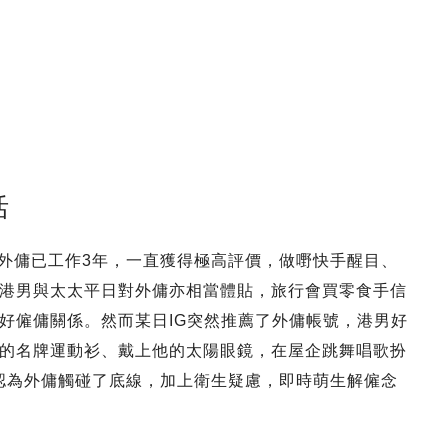
活
家中外傭已工作3年，一直獲得極高評價，做嘢快手醒目、
港男與太太平日對外傭亦相當體貼，旅行會買零食手信
好僱傭關係。然而某日IG突然推薦了外傭帳號，港男好
的名牌運動衫、戴上他的太陽眼鏡，在屋企跳舞唱歌扮
，認為外傭觸碰了底線，加上衛生疑慮，即時萌生解僱念