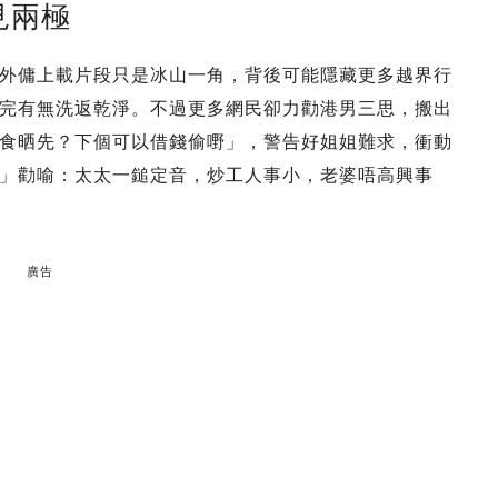
見兩極
外傭上載片段只是冰山一角，背後可能隱藏更多越界行
完有無洗返乾淨。不過更多網民卻力勸港男三思，搬出
食晒先？下個可以借錢偷嘢」，警告好姐姐難求，衝動
」勸喻：太太一鎚定音，炒工人事小，老婆唔高興事
廣告