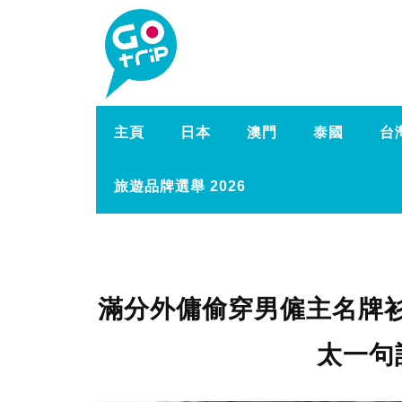
主頁
日本
澳門
泰國
台
旅遊品牌選舉 2026
滿分外傭偷穿男僱主名牌衫拍
太一句