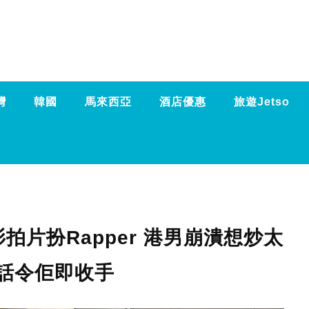
灣
韓國
馬來西亞
酒店優惠
旅遊Jetso
片扮Rapper 港男崩潰想炒太
話令佢即收手