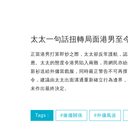
太太一句話扭轉局面港男至
正當港男打算即炒之際，太太卻反常護航，認
應。太太的態度令港男陷入兩難，而網民亦紛
新衫送給外傭當戲服，同時嚴正警告不可再擅
令，建議由太太出面溝通重新確立行為邊界，
未作出最終決定。
Tags :
僱傭關係
外傭風波