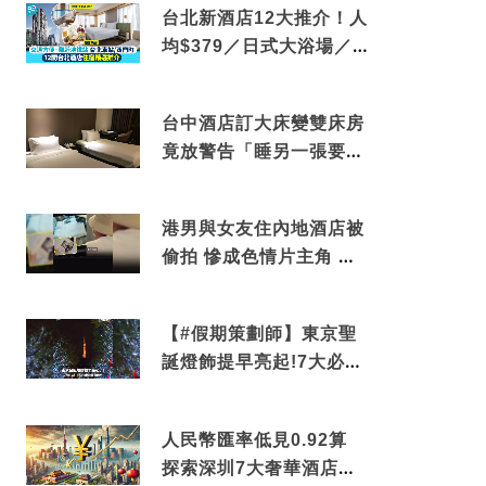
台北新酒店12大推介！人
均$379／日式大浴場／1
分鐘到捷運／米芝蓮推介
台中酒店訂大床變雙床房
竟放警告「睡另一張要加
錢」網民：好孤寒
港男與女友住內地酒店被
偷拍 慘成色情片主角 鏡
頭位置曝光 逾180間酒店
中招
【#假期策劃師】東京聖
誕燈飾提早亮起!7大必去
打卡點 快把路線收藏吧
人民幣匯率低見0.92算
探索深圳7大奢華酒店體