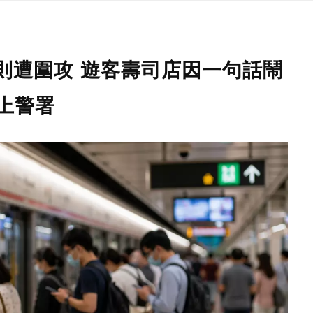
則遭圍攻 遊客壽司店因一句話鬧
上警署