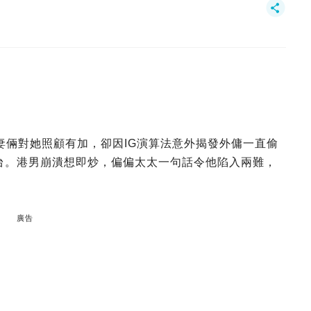
妻倆對她照顧有加，卻因IG演算法意外揭發外傭一直偷
平台。港男崩潰想即炒，偏偏太太一句話令他陷入兩難，
廣告