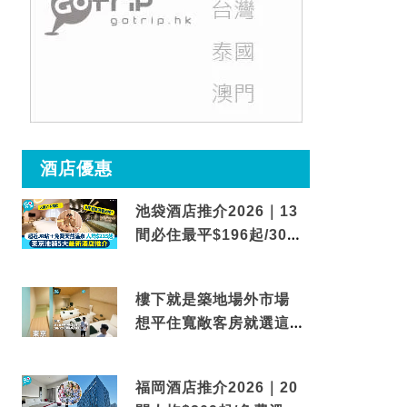
酒店優惠
池袋酒店推介2026｜13
間必住最平$196起/30秒
到車站/免費碳酸溫泉
樓下就是築地場外市場
想平住寬敞客房就選這間
東京酒店
福岡酒店推介2026｜20