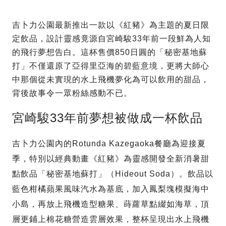
吉卜力公園最新推出一款以《紅豬》為主題的夏日限
定飲品，設計靈感竟源自宮崎駿33年前一段鮮為人知
的飛行夢想告白。這杯售價850日圓的「秘密基地蘇
打」不僅還原了亞得里亞海的碧藍意境，更將大師心
中那個從未實現的水上飛機夢化為可以飲用的甜品，
背後故事令一眾粉絲感動不已。
宮崎駿33年前夢想被做成一杯飲品
吉卜力公園內的Rotunda Kazegaoka餐廳為迎接夏
季，特別以經典動畫《紅豬》為靈感開發全新消暑甜
點飲品「秘密基地蘇打」（Hideout Soda）。飲品以
藍色柑橘蘋果風味汽水為基底，加入鳳梨塊模擬海中
小島，再放上飛機造型糖果、蒔蘿草點綴如海草，頂
層更鋪上棉花糖營造雲層效果，整杯呈現出水上飛機