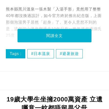
熊本縣黑川溫泉一張木製「入湯手形」竟然用了整整
40年都沒換過設計，如今官方終於推出紀念版，上面
那個泡湯男子居然「起身」了。更令人意想不到的
是，這個深山溫泉鄉過去10年只有一晚氣溫超過攝氏
25度，堪稱日本最強天然冷氣避暑地。
閱讀全文
Tags :
日本溫泉
避暑旅遊
黑川溫泉
19歲大學生坐擁2000萬資產 立遺
囑竟一蚊都唔留畀父母