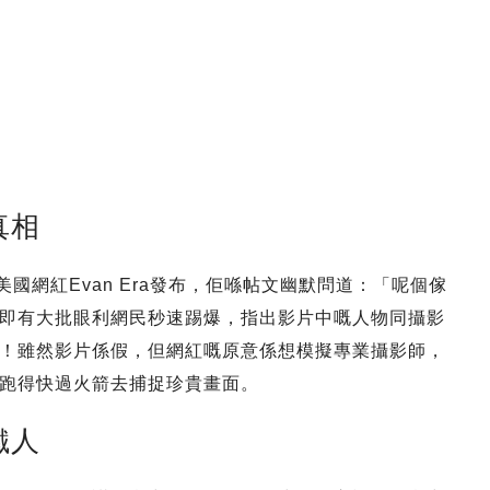
真相
國網紅Evan Era發布，佢喺帖文幽默問道：「呢個傢
即有大批眼利網民秒速踢爆，指出影片中嘅人物同攝影
片！雖然影片係假，但網紅嘅原意係想模擬專業攝影師，
跑得快過火箭去捕捉珍貴畫面。
鐵人