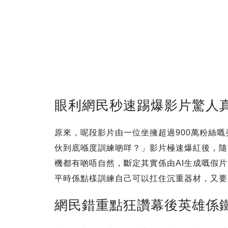
眼利網民秒速踢爆影片驚人
原來，呢段影片由一位坐擁超過900萬粉絲嘅美
伙到底喺度訓練啲咩？」影片極速爆紅後，隨
機都有啲唔自然，斷定其實係由AI生成嘅假
平時係點樣訓練自己可以扛住沉重器材，又要
網民錯重點狂讚幕後英雄係