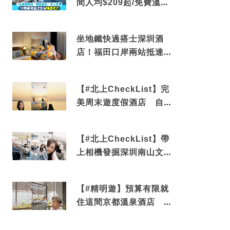
間人均$209起/免費溫泉/
近博多車站
坐地鐵快過搭士深圳酒
店！福田口岸兩站抵達
還有免費烘洗服務
【#北上CheckList】完
美周末遊度假酒店 自帶
電影院 必打卡深圳膠囊
列車
【#北上CheckList】帶
上相機發掘深圳南山文藝
角落 2天1夜住進海景套
房享受私人時光
【#精明遊】預算有限就
住這間京都溫泉酒店 車
站行5分鐘可達 必吃自助
早餐