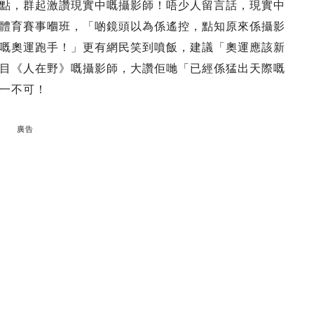
點，群起激讚現實中嘅攝影師！唔少人留言話，現實中
影體育賽事嗰班，「啲鏡頭以為係遙控，點知原來係攝影
嘅奧運跑手！」更有網民笑到噴飯，建議「奧運應該新
目《人在野》嘅攝影師，大讚佢哋「已經係猛出天際嘅
一不可！
廣告