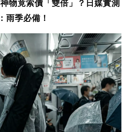
10神物竟索價「雙倍」？日媒實測
：雨季必備！