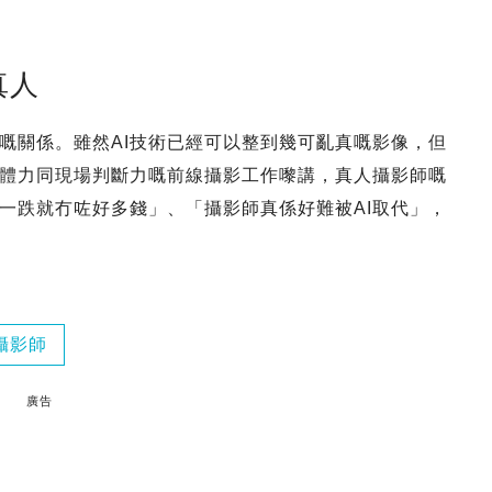
真人
作嘅關係。雖然AI技術已經可以整到幾可亂真嘅影像，但
體力同現場判斷力嘅前線攝影工作嚟講，真人攝影師嘅
一跌就冇咗好多錢」、「攝影師真係好難被AI取代」，
攝影師
廣告