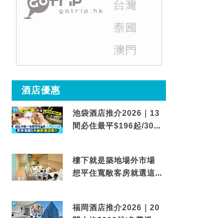
酒店優惠
池袋酒店推介2026｜13
間必住最平$196起/30秒
到車站/免費碳酸溫泉
樓下就是築地場外市場
想平住寬敞客房就選這間
東京酒店
福岡酒店推介2026｜20