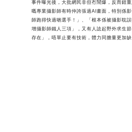
事件曝光後，大批網民非但冇鬧爆，反而錯重
嘅專業攝影師有時仲誇張過AI畫面，特別係
師跑得快過啲選手！」、「根本係被攝影耽誤
增攝影師鐵人三項」，又有人諗起野外求生節
存在」，唔單止要有技術，體力同膽量更加缺