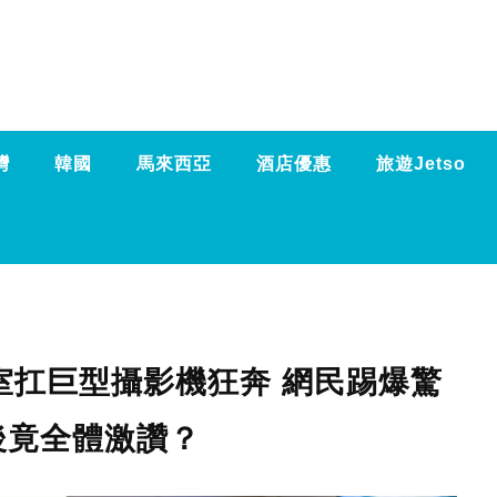
灣
韓國
馬來西亞
酒店優惠
旅遊Jetso
室扛巨型攝影機狂奔 網民踢爆驚
後竟全體激讚？