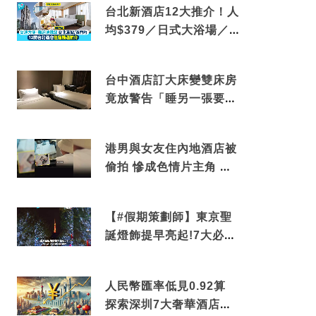
台北新酒店12大推介！人
均$379／日式大浴場／1
分鐘到捷運／米芝蓮推介
台中酒店訂大床變雙床房
竟放警告「睡另一張要加
錢」網民：好孤寒
港男與女友住內地酒店被
偷拍 慘成色情片主角 鏡
頭位置曝光 逾180間酒店
中招
【#假期策劃師】東京聖
誕燈飾提早亮起!7大必去
打卡點 快把路線收藏吧
人民幣匯率低見0.92算
探索深圳7大奢華酒店體