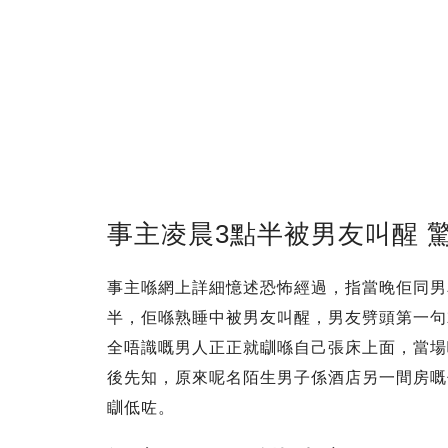
事主凌晨3點半被男友叫醒 
事主喺網上詳細憶述恐怖經過，指當晚佢同男
半，佢喺熟睡中被男友叫醒，男友劈頭第一句
全唔識嘅男人正正就瞓喺自己張床上面，當場
後先知，原來呢名陌生男子係酒店另一間房嘅
瞓低咗。