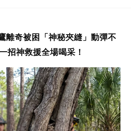
鷹離奇被困「神秘夾縫」動彈不
後一招神救援全場喝采！