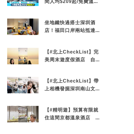
間人均$209起/免費溫泉/
近博多車站
坐地鐵快過搭士深圳酒
店！福田口岸兩站抵達
還有免費烘洗服務
【#北上CheckList】完
美周末遊度假酒店 自帶
電影院 必打卡深圳膠囊
列車
【#北上CheckList】帶
上相機發掘深圳南山文藝
角落 2天1夜住進海景套
房享受私人時光
【#精明遊】預算有限就
住這間京都溫泉酒店 車
站行5分鐘可達 必吃自助
早餐