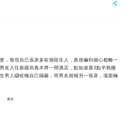
更，發現自己張床多咗個陌生人，真係嚇到個心都離一
男友入住新疆烏魯木齊一間酒店，點知凌晨3點半熟睡
生男人瞓咗喺自己隔籬，而男友就喺另一張床，場面極
廣告