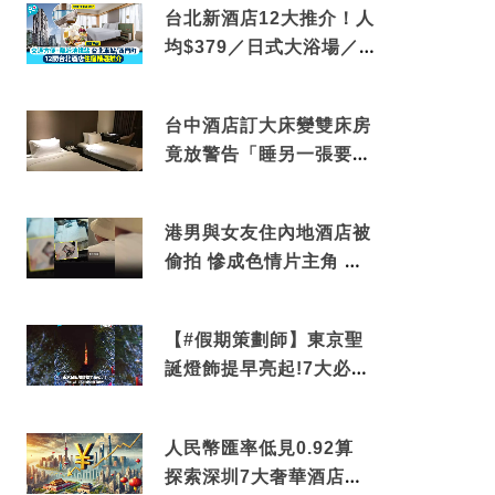
台北新酒店12大推介！人
均$379／日式大浴場／1
分鐘到捷運／米芝蓮推介
台中酒店訂大床變雙床房
竟放警告「睡另一張要加
錢」網民：好孤寒
港男與女友住內地酒店被
偷拍 慘成色情片主角 鏡
頭位置曝光 逾180間酒店
中招
【#假期策劃師】東京聖
誕燈飾提早亮起!7大必去
打卡點 快把路線收藏吧
人民幣匯率低見0.92算
探索深圳7大奢華酒店體