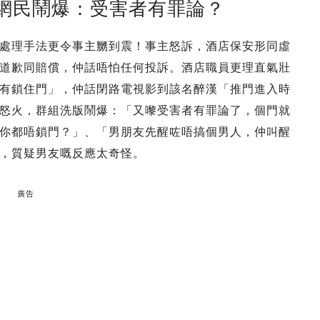
 網民鬧爆：受害者有罪論？
處理手法更令事主嬲到震！事主怒訴，酒店保安形同虛
道歉同賠償，仲話唔怕任何投訴。酒店職員更理直氣壯
有鎖住門」，仲話閉路電視影到該名醉漢「推門進入時
怒火，群組洗版鬧爆：「又嚟受害者有罪論了，個門就
你都唔鎖門？」、「男朋友先醒咗唔搞個男人，仲叫醒
，質疑男友嘅反應太奇怪。
廣告