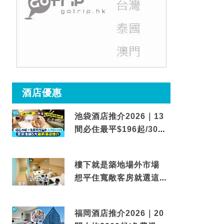
酒店優惠
池袋酒店推介2026｜13
間必住最平$196起/30秒
到車站/免費碳酸溫泉
樓下就是築地場外市場
想平住寬敞客房就選這間
東京酒店
福岡酒店推介2026｜20