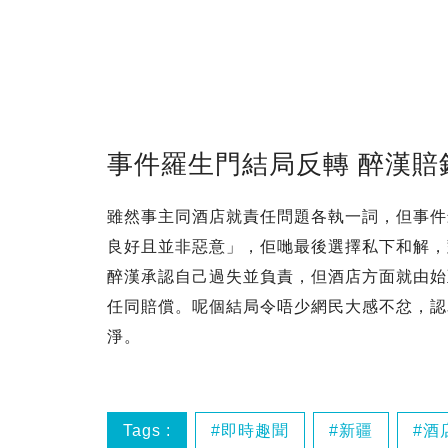
事件羅生門結局反轉 醉漢賠
雖然事主同酒店就責任問題各執一詞，但事件
良好且並非惡意」，佢哋最後選擇私下和解，
醉漢承認自己過失並負責，但酒店方面就由始
任同賠償。呢個結局令唔少網民大感不忿，認
淨。
Tags :
即時趣聞
新疆
酒