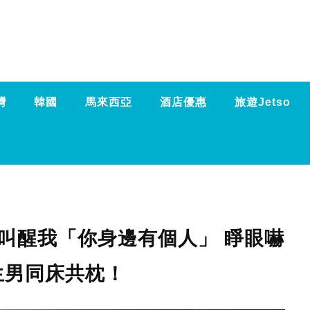
灣
韓國
馬來西亞
酒店優惠
旅遊Jetso
叫醒我「你身邊有個人」 睜眼嚇
生男同床共枕！