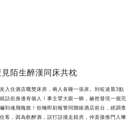
驚見陌生醉漢同床共枕
友入住酒店嘅雙床房，兩人各睡一張床。到咗凌晨3點
就話佢身邊有個人！事主擘大眼一睇，赫然發現一個完
嚇到魂飛魄散！佢哋即刻報警同聯絡酒店前台，經調查
住客，因為飲醉酒，誤打誤撞走錯房，仲直接推門入嚟