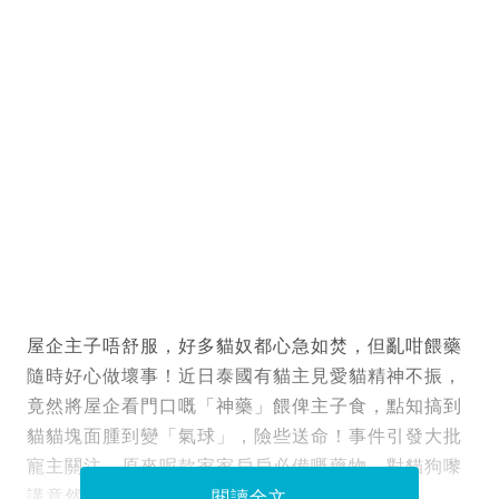
屋企主子唔舒服，好多貓奴都心急如焚，但亂咁餵藥
隨時好心做壞事！近日泰國有貓主見愛貓精神不振，
竟然將屋企看門口嘅「神藥」餵俾主子食，點知搞到
貓貓塊面腫到變「氣球」，險些送命！事件引發大批
寵主關注，原來呢款家家戶戶必備嘅藥物，對貓狗嚟
講竟然係劇毒！
閱讀全文