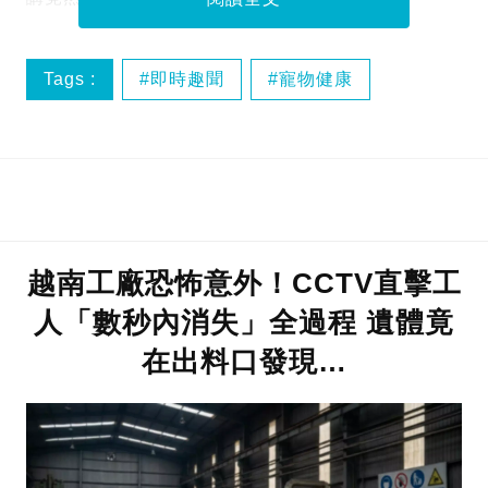
Tags :
即時趣聞
寵物健康
貓奴必睇
越南工廠恐怖意外！CCTV直擊工
人「數秒內消失」全過程 遺體竟
在出料口發現…