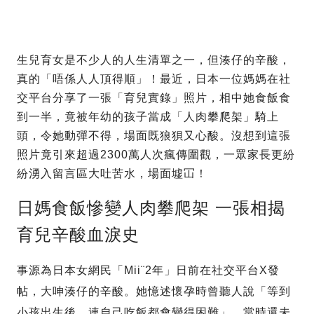
生兒育女是不少人的人生清單之一，但湊仔的辛酸，
真的「唔係人人頂得順」！最近，日本一位媽媽在社
交平台分享了一張「育兒實錄」照片，相中她食飯食
到一半，竟被年幼的孩子當成「人肉攀爬架」騎上
頭，令她動彈不得，場面既狼狽又心酸。沒想到這張
照片竟引來超過2300萬人次瘋傳圍觀，一眾家長更紛
紛湧入留言區大吐苦水，場面墟冚！
日媽食飯慘變人肉攀爬架 一張相揭
育兒辛酸血淚史
事源為日本女網民「Mii¨2年」日前在社交平台X發
帖，大呻湊仔的辛酸。她憶述懷孕時曾聽人說「等到
小孩出生後，連自己吃飯都會變得困難」，當時還未