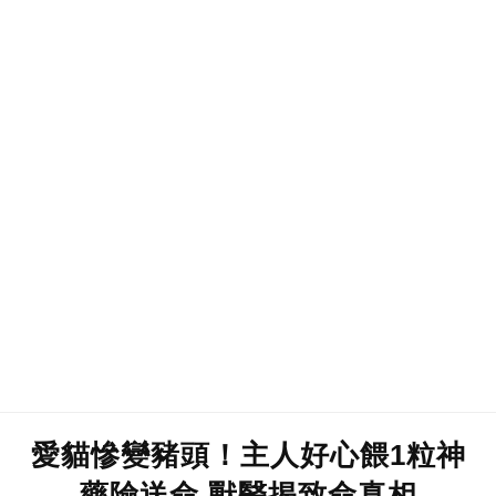
愛貓慘變豬頭！主人好心餵1粒神
藥險送命 獸醫揭致命真相