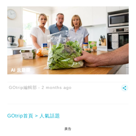
GOtrip編輯部
2 months ago
GOtrip首頁
人氣話題
廣告