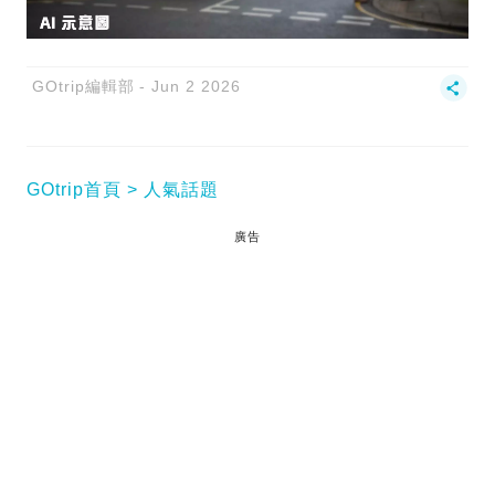
GOtrip編輯部
Jun 2 2026
GOtrip首頁
人氣話題
廣告