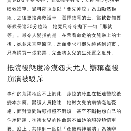
驚見B女全身發抖，情況極不尋常，立即催促莎拉召
喚救護車。豈料莎拉竟以「要先沖涼」為由斷然拒
絕，之後更捨棄救護車，選擇致電的士。當被告知要
等候長達30分鐘時，她竟只冷冷拋下一句「那就
等」。最令人髮指的是，在帶着命危的女兒乘上的士
後，她並未直奔醫院，反而要求司機先繞路到超市，
只為購買一張彩票，完全將女兒的生死置之度外。
抵院後態度冷漠怨天尤人 辯稱產後
崩潰被駁斥
事件的荒謬程度不止於此，莎拉的冷血在抵達醫院後
變本加厲。醫護人員憶述，她對女兒的病情毫無憂
慮，面對查問時顯得極不耐煩，甚至不斷抱怨自己的
住屋問題，彷彿女兒的性命還不如她的瑣碎煩惱重
要。庭上，其律師一度以「產後精神崩潰」為她辯