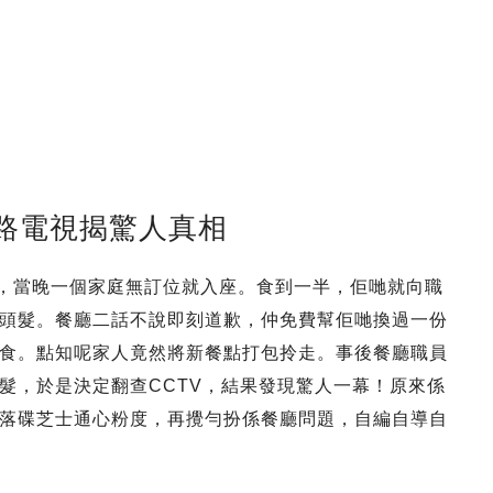
路電視揭驚人真相
嘅餐廳，當晚一個家庭無訂位就入座。食到一半，佢哋就向職
頭髮。餐廳二話不說即刻道歉，仲免費幫佢哋換過一份
食。點知呢家人竟然將新餐點打包拎走。事後餐廳職員
髮，於是決定翻查CCTV，結果發現驚人一幕！原來係
落碟芝士通心粉度，再攪勻扮係餐廳問題，自編自導自