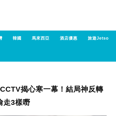
灣
韓國
馬來西亞
酒店優惠
旅遊Jetso
CCTV揭心寒一幕！結局神反轉
偷走3樣嘢