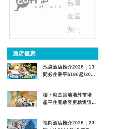
酒店優惠
池袋酒店推介2026｜13
間必住最平$196起/30秒
到車站/免費碳酸溫泉
樓下就是築地場外市場
想平住寬敞客房就選這間
東京酒店
福岡酒店推介2026｜20