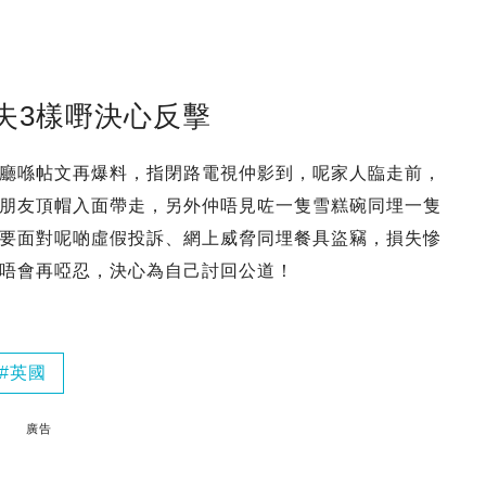
失3樣嘢決心反擊
廳喺帖文再爆料，指閉路電視仲影到，呢家人臨走前，
朋友頂帽入面帶走，另外仲唔見咗一隻雪糕碗同埋一隻
要面對呢啲虛假投訴、網上威脅同埋餐具盜竊，損失慘
唔會再啞忍，決心為自己討回公道！
英國
廣告