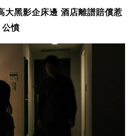
高大黑影企床邊 酒店離譜賠償惹
公憤