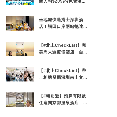
間人均$209起/免費溫泉/
近博多車站
坐地鐵快過搭士深圳酒
店！福田口岸兩站抵達
還有免費烘洗服務
【#北上CheckList】完
美周末遊度假酒店 自帶
電影院 必打卡深圳膠囊
列車
【#北上CheckList】帶
上相機發掘深圳南山文藝
角落 2天1夜住進海景套
房享受私人時光
【#精明遊】預算有限就
住這間京都溫泉酒店 車
站行5分鐘可達 必吃自助
早餐