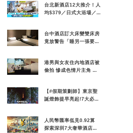
台北新酒店12大推介！人
均$379／日式大浴場／1
分鐘到捷運／米芝蓮推介
台中酒店訂大床變雙床房
竟放警告「睡另一張要加
錢」網民：好孤寒
港男與女友住內地酒店被
偷拍 慘成色情片主角 鏡
頭位置曝光 逾180間酒店
中招
【#假期策劃師】東京聖
誕燈飾提早亮起!7大必去
打卡點 快把路線收藏吧
人民幣匯率低見0.92算
探索深圳7大奢華酒店體