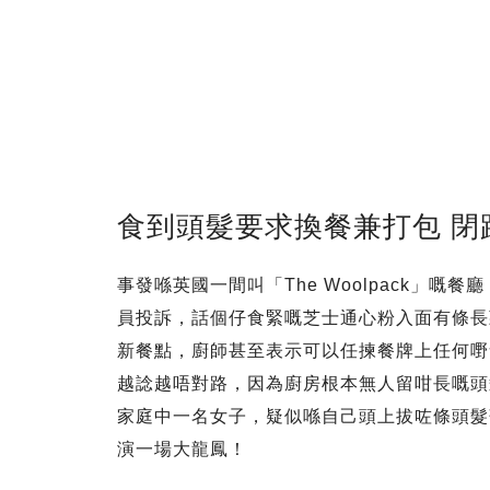
食到頭髮要求換餐兼打包 閉
事發喺英國一間叫「The Woolpack」
員投訴，話個仔食緊嘅芝士通心粉入面有條長
新餐點，廚師甚至表示可以任揀餐牌上任何嘢
越諗越唔對路，因為廚房根本無人留咁長嘅頭
家庭中一名女子，疑似喺自己頭上拔咗條頭髮
演一場大龍鳳！