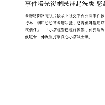
事件曝光後網民群起洗版 怒
餐廳將閉路電視片段放上社交平台公開事件後
行為！網民紛紛替餐廳唔抵，怒轟佢哋濫用店
壞個仔」、「小店經營已經好困難，仲要遇到
飲呃食，仲嚴重打擊良心小店嘅士氣。