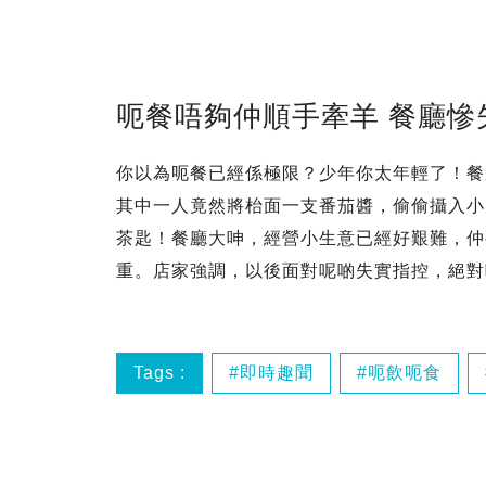
呃餐唔夠仲順手牽羊 餐廳慘
你以為呃餐已經係極限？少年你太年輕了！餐
其中一人竟然將枱面一支番茄醬，偷偷攝入小
茶匙！餐廳大呻，經營小生意已經好艱難，仲
重。店家強調，以後面對呢啲失實指控，絕對
Tags :
即時趣聞
呃飲呃食