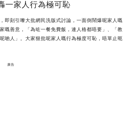
轟一家人行為極可恥
，即刻引嚟大批網民洗版式討論，一面倒鬧爆呢家人嘅
家嘅善意，「為咗一餐免費飯，連人格都唔要」、「教
呢啲人」。大家狠批呢家人嘅行為極度可恥，唔單止呃
廣告